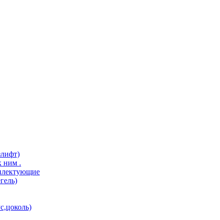
злифт)
 ним .
мплектующие
гель)
с,цоколь)