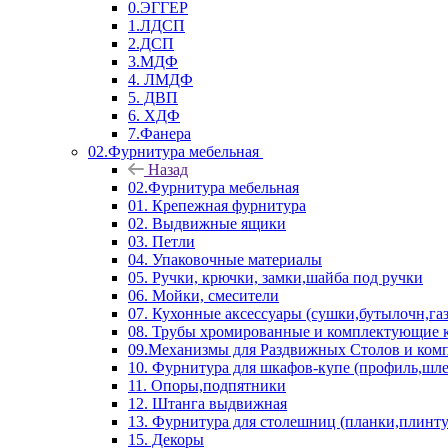
0.ЭГГЕР
1.ЛДСП
2.ДСП
3.МДФ
4. ЛМДФ
5. ДВП
6. ХДФ
7.Фанера
02.Фурнитура мебельная
Назад
02.Фурнитура мебельная
01. Крепежная фурнитура
02. Выдвижные ящики
03. Петли
04. Упаковочные материалы
05. Ручки, крючки, замки,шайба под ручки
06. Мойки, смесители
07. Кухонные аксессуары (сушки,бутылочн,га
08. Трубы хромированные и комплектующие к
09.Механизмы для Раздвижных Столов и ко
10. Фурнитура для шкафов-купе (профиль,шле
11. Опоры,подпятники
12. Штанга выдвижная
13. Фурнитура для столешниц (планки,плинту
15. Декоры