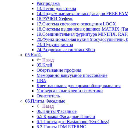
Распродажа
13.Петли для стекла
14.Подъемные механизмы фасадов FREE FAMI
16.РУЧКИ Хефель
17.Система светового освещения LOOX
18.Системы выдвижных ящиков MATRIX (Тан
19.Соединительная фурнитура MINIFIX, RAFI
20.Функциональная кухня (посудосушители, 
23.Шурупы,винты
24.Раздвижные системы Slido
05.Клей
Назад
05.Клей
Обертывание профиля
Мембранно-вакуумное прессование
ПВА
Клеи-расплавы для кромкооблицовывания
Универсальные клеи и герметики
Очиститель
06.Плиты Фасадные
Назад
06.Плиты Фасадные
6.5 Кромка Фасадные Панели
6.1.Плиты дек. Kastamonu (EvoGloss)
6.2.Плиты IDM ETERNO