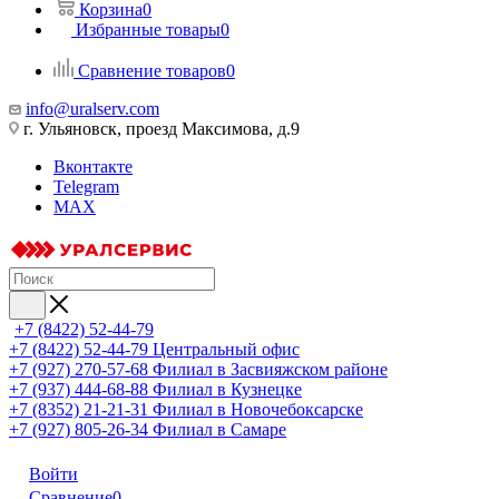
Корзина
0
Избранные товары
0
Сравнение товаров
0
info@uralserv.com
г. Ульяновск, проезд Максимова, д.9
Вконтакте
Telegram
MAX
+7 (8422) 52-44-79
+7 (8422) 52-44-79
Центральный офис
+7 (927) 270-57-68
Филиал в Засвияжском районе
+7 (937) 444-68-88
Филиал в Кузнецке
+7 (8352) 21-21-31
Филиал в Новочебоксарске
+7 (927) 805-26-34
Филиал в Самаре
Войти
Сравнение
0