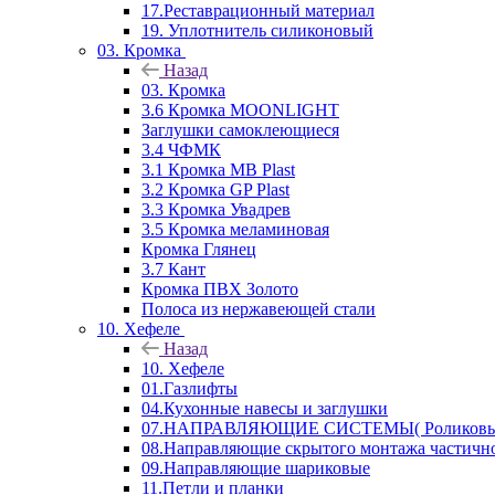
17.Реставрационный материал
19. Уплотнитель силиконовый
03. Кромка
Назад
03. Кромка
3.6 Кромка MOONLIGHT
Заглушки самоклеющиеся
3.4 ЧФМК
3.1 Кромка MB Plast
3.2 Кромка GP Plast
3.3 Кромка Увадрев
3.5 Кромка меламиновая
Кромка Глянец
3.7 Кант
Кромка ПВХ Золото
Полоса из нержавеющей стали
10. Хефеле
Назад
10. Хефеле
01.Газлифты
04.Кухонные навесы и заглушки
07.НАПРАВЛЯЮЩИЕ СИСТЕМЫ( Роликовые 
08.Направляющие скрытого монтажа частичн
09.Направляющие шариковые
11.Петли и планки