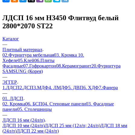
ЛДСП 16 мм H3450 Флитвуд белый
2800*2070 ST22
Каталог
—
Плитный материал
02.Фурнитура мебельная
03. Кромка
10.
Хефеле
05.Клей
06.Плиты
Фасадные
07.Гофрокартон
08.Керамогранит
20.Фурнитура
SAMSUNG (Корея)
—
ЭГГЕР
1.ЛДСП
2.ДСП
3.МДФ
4. ЛМДФ
5. ДВП
6. ХДФ
7.Фанера
—
01. ЛДСП
02. Кромка
06. БСП
04. Стеновые панели
03. Фасадные
панели
05. Столешницы
—
ЛДСП 16 мм (24л/п)
ЛДСП 10 мм (24л/п)
ЛДСП 25 мм (12л/п; 24л/п)
ЛДСП 18 мм
(24л/п)
ЛДСП 22 мм (24л/п)