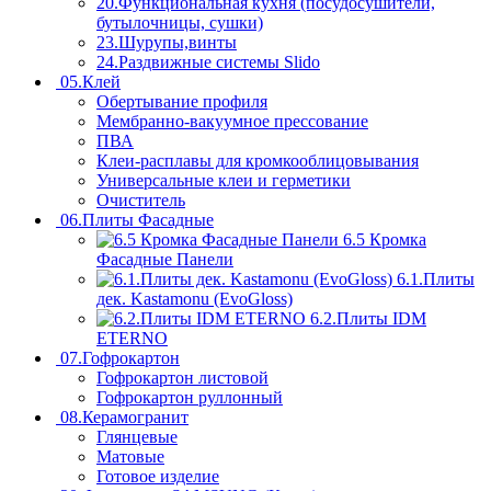
20.Функциональная кухня (посудосушители,
бутылочницы, сушки)
23.Шурупы,винты
24.Раздвижные системы Slido
05.Клей
Обертывание профиля
Мембранно-вакуумное прессование
ПВА
Клеи-расплавы для кромкооблицовывания
Универсальные клеи и герметики
Очиститель
06.Плиты Фасадные
6.5 Кромка
Фасадные Панели
6.1.Плиты
дек. Kastamonu (EvoGloss)
6.2.Плиты IDM
ETERNO
07.Гофрокартон
Гофрокартон листовой
Гофрокартон руллонный
08.Керамогранит
Глянцевые
Матовые
Готовое изделие