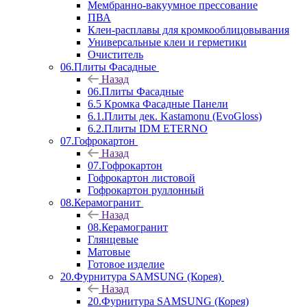
Мембранно-вакуумное прессование
ПВА
Клеи-расплавы для кромкооблицовывания
Универсальные клеи и герметики
Очиститель
06.Плиты Фасадные
Назад
06.Плиты Фасадные
6.5 Кромка Фасадные Панели
6.1.Плиты дек. Kastamonu (EvoGloss)
6.2.Плиты IDM ETERNO
07.Гофрокартон
Назад
07.Гофрокартон
Гофрокартон листовой
Гофрокартон руллонный
08.Керамогранит
Назад
08.Керамогранит
Глянцевые
Матовые
Готовое изделие
20.Фурнитура SAMSUNG (Корея)
Назад
20.Фурнитура SAMSUNG (Корея)