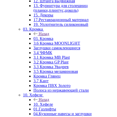
12. Штанга выдвижная
13. Фурнитура для столешниц
(планки,плинтус,цоколь)
15. Декоры
17.Реставрационный материал
19. Уплотнитель силиконовый
03. Кромка
Назад
03. Кромка
3.6 Кромка MOONLIGHT
Заглушки самоклеющиеся
3.4 ЧФМК
3.1 Кромка MB Plast
3.2 Кромка GP Plast
3.3 Кромка Увадрев
3.5 Кромка меламиновая
Кромка Глянец
3.7 Кант
Кромка ПВХ Золото
Полоса из нержавеющей стали
10. Хефеле
Назад
10. Хефеле
01.Газлифты
04.Кухонные навесы и заглушки