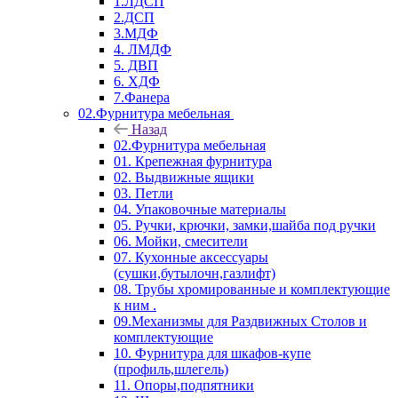
1.ЛДСП
2.ДСП
3.МДФ
4. ЛМДФ
5. ДВП
6. ХДФ
7.Фанера
02.Фурнитура мебельная
Назад
02.Фурнитура мебельная
01. Крепежная фурнитура
02. Выдвижные ящики
03. Петли
04. Упаковочные материалы
05. Ручки, крючки, замки,шайба под ручки
06. Мойки, смесители
07. Кухонные аксессуары
(сушки,бутылочн,газлифт)
08. Трубы хромированные и комплектующие
к ним .
09.Механизмы для Раздвижных Столов и
комплектующие
10. Фурнитура для шкафов-купе
(профиль,шлегель)
11. Опоры,подпятники