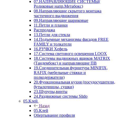
07.НАПРАВЛЯЮЩИЕ СИСТЕМЫ(
Роликовые напр.Метабокс)
08.Направляющие скрытого монтажа
частичного выдвижения
09.Направляющие шариковые
11.Петли и планки
Распродажа
13.Петли для стекла
14.Подъемные механизмы фасадов FREE
FAMILY и толкатели
16.РУЧКИ Хефель
17.Система светового освещения LOOX
18.Системы выдвижных ящиков MATRIX
(Тандембокс) и направляющие ПВ
19.Соединительная фурнитура MINIFIX,
RAFIX (мебельные стяжки и
полкодержатели)
20.Функциональная кухня (посудосушители,
бутылочницы, сушки)
23.Шурупы,винты
24.Раздвижные системы Slido
05.Клей
Назад
05.Клей
Обертывание профиля