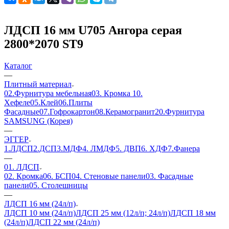
ЛДСП 16 мм U705 Ангора серая
2800*2070 ST9
Каталог
—
Плитный материал
02.Фурнитура мебельная
03. Кромка
10.
Хефеле
05.Клей
06.Плиты
Фасадные
07.Гофрокартон
08.Керамогранит
20.Фурнитура
SAMSUNG (Корея)
—
ЭГГЕР
1.ЛДСП
2.ДСП
3.МДФ
4. ЛМДФ
5. ДВП
6. ХДФ
7.Фанера
—
01. ЛДСП
02. Кромка
06. БСП
04. Стеновые панели
03. Фасадные
панели
05. Столешницы
—
ЛДСП 16 мм (24л/п)
ЛДСП 10 мм (24л/п)
ЛДСП 25 мм (12л/п; 24л/п)
ЛДСП 18 мм
(24л/п)
ЛДСП 22 мм (24л/п)