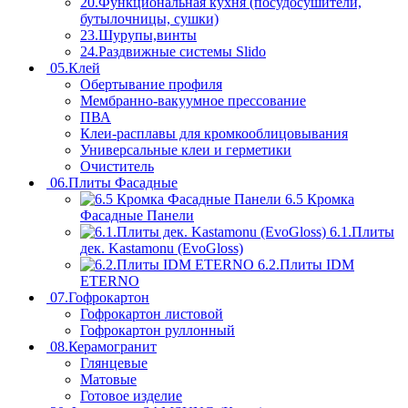
20.Функциональная кухня (посудосушители,
бутылочницы, сушки)
23.Шурупы,винты
24.Раздвижные системы Slido
05.Клей
Обертывание профиля
Мембранно-вакуумное прессование
ПВА
Клеи-расплавы для кромкооблицовывания
Универсальные клеи и герметики
Очиститель
06.Плиты Фасадные
6.5 Кромка
Фасадные Панели
6.1.Плиты
дек. Kastamonu (EvoGloss)
6.2.Плиты IDM
ETERNO
07.Гофрокартон
Гофрокартон листовой
Гофрокартон руллонный
08.Керамогранит
Глянцевые
Матовые
Готовое изделие