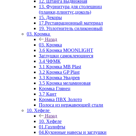
12. Штанга выдвижная
13. Фурнитура для столешниц
(планки,плинтус,цоколь)
15. Декоры
17.Реставрационный материал
19. Уплотнитель силиконовый
03. Кромка
Назад
03. Кромка
3.6 Кромка MOONLIGHT
Заглушки самоклеющиеся
3.4 ЧФМК
3.1 Кромка MB Plast
3.2 Кромка GP Plast
3.3 Кромка Увадрев
3.5 Кромка меламиновая
Кромка Глянец
3.7 Кант
Кромка ПВХ Золото
Полоса из нержавеющей стали
10. Хефеле
Назад
10. Хефеле
01.Газлифты
04.Кухонные навесы и заглушки