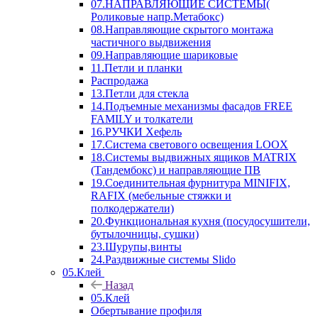
07.НАПРАВЛЯЮЩИЕ СИСТЕМЫ(
Роликовые напр.Метабокс)
08.Направляющие скрытого монтажа
частичного выдвижения
09.Направляющие шариковые
11.Петли и планки
Распродажа
13.Петли для стекла
14.Подъемные механизмы фасадов FREE
FAMILY и толкатели
16.РУЧКИ Хефель
17.Система светового освещения LOOX
18.Системы выдвижных ящиков MATRIX
(Тандембокс) и направляющие ПВ
19.Соединительная фурнитура MINIFIX,
RAFIX (мебельные стяжки и
полкодержатели)
20.Функциональная кухня (посудосушители,
бутылочницы, сушки)
23.Шурупы,винты
24.Раздвижные системы Slido
05.Клей
Назад
05.Клей
Обертывание профиля