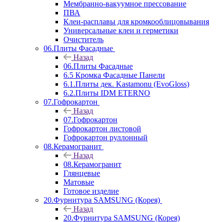
Мембранно-вакуумное прессование
ПВА
Клеи-расплавы для кромкооблицовывания
Универсальные клеи и герметики
Очиститель
06.Плиты Фасадные
Назад
06.Плиты Фасадные
6.5 Кромка Фасадные Панели
6.1.Плиты дек. Kastamonu (EvoGloss)
6.2.Плиты IDM ETERNO
07.Гофрокартон
Назад
07.Гофрокартон
Гофрокартон листовой
Гофрокартон руллонный
08.Керамогранит
Назад
08.Керамогранит
Глянцевые
Матовые
Готовое изделие
20.Фурнитура SAMSUNG (Корея)
Назад
20.Фурнитура SAMSUNG (Корея)