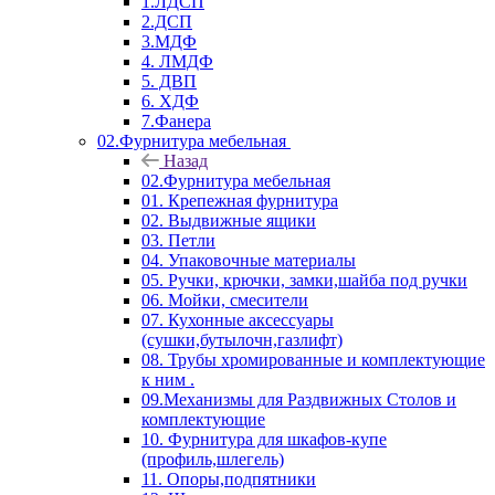
1.ЛДСП
2.ДСП
3.МДФ
4. ЛМДФ
5. ДВП
6. ХДФ
7.Фанера
02.Фурнитура мебельная
Назад
02.Фурнитура мебельная
01. Крепежная фурнитура
02. Выдвижные ящики
03. Петли
04. Упаковочные материалы
05. Ручки, крючки, замки,шайба под ручки
06. Мойки, смесители
07. Кухонные аксессуары
(сушки,бутылочн,газлифт)
08. Трубы хромированные и комплектующие
к ним .
09.Механизмы для Раздвижных Столов и
комплектующие
10. Фурнитура для шкафов-купе
(профиль,шлегель)
11. Опоры,подпятники