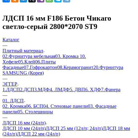
ЛДСП 16 мм F186 Бетон Чикаго
светло-серый 2800*2070 ST9
Каталог
—
Плитный материал
02.Фурнитура мебельная
03. Кромка
10.
Хефеле
05.Клей
06.Плиты
Фасадные
07.Гофрокартон
08.Керамогранит
20.Фурнитура
SAMSUNG (Корея)
—
ЭГГЕР
1.ЛДСП
2.ДСП
3.МДФ
4. ЛМДФ
5. ДВП
6. ХДФ
7.Фанера
—
01. ЛДСП
02. Кромка
06. БСП
04. Стеновые панели
03. Фасадные
панели
05. Столешницы
—
ЛДСП 16 мм (24л/п)
ЛДСП 10 мм (24л/п)
ЛДСП 25 мм (12л/п; 24л/п)
ЛДСП 18 мм
(24л/п)
ЛДСП 22 мм (24л/п)