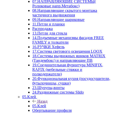
07.НАПРАВЛЯЮЩИЕ СИСТЕМЫ(
Роликовые напр.Метабокс)
08.Направляющие скрытого монтажа
частичного выдвижения
09.Направляющие шариковые
11.Петли и планки
Распродажа
13.Петли для стекла
14.Подъемные механизмы фасадов FREE
FAMILY и толкатели
16.РУЧКИ Хефель
17.Система светового освещения LOOX
18.Системы выдвижных ящиков MATRIX
(Тандембокс) и направляющие ПВ
19.Соединительная фурнитура MINIFIX,
RAFIX (мебельные стяжки и
полкодержатели)
20.Функциональная кухня (посудосушители,
бутылочницы, сушки)
23.Шурупы,винты
24.Раздвижные системы Slido
05.Клей
Назад
05.Клей
Обертывание профиля