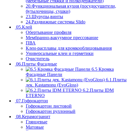
(мебельные стяжки и полкодержатели)
20.Функциональная кухня (посудосушители,
бутылочницы, сушки)
23.Шурупы,винты
24.Раздвижные системы Slido
05.Клей
Обертывание профиля
Мембранно-вакуумное прессование
ПВА
Клеи-расплавы для кромкооблицовывания
Универсальные клеи и герметики
Очиститель
06.Плиты Фасадные
6.5 Кромка
Фасадные Панели
6.1.Плиты
дек. Kastamonu (EvoGloss)
6.2.Плиты IDM
ETERNO
07.Гофрокартон
Гофрокартон листовой
Гофрокартон руллонный
08.Керамогранит
Глянцевые
Матовые