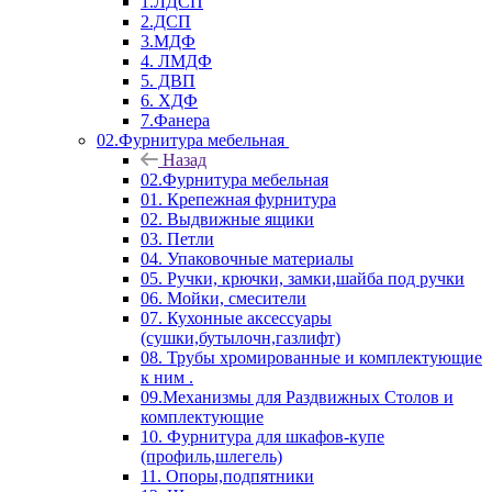
1.ЛДСП
2.ДСП
3.МДФ
4. ЛМДФ
5. ДВП
6. ХДФ
7.Фанера
02.Фурнитура мебельная
Назад
02.Фурнитура мебельная
01. Крепежная фурнитура
02. Выдвижные ящики
03. Петли
04. Упаковочные материалы
05. Ручки, крючки, замки,шайба под ручки
06. Мойки, смесители
07. Кухонные аксессуары
(сушки,бутылочн,газлифт)
08. Трубы хромированные и комплектующие
к ним .
09.Механизмы для Раздвижных Столов и
комплектующие
10. Фурнитура для шкафов-купе
(профиль,шлегель)
11. Опоры,подпятники