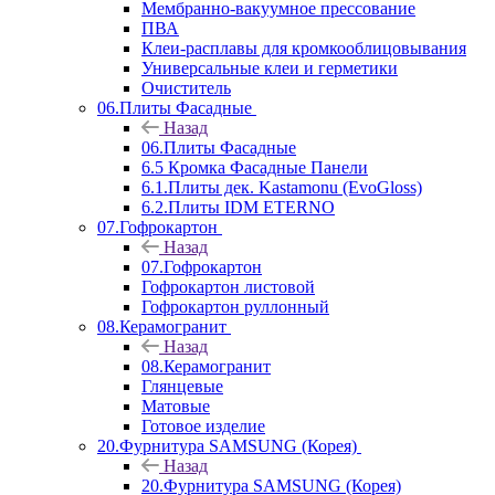
Мембранно-вакуумное прессование
ПВА
Клеи-расплавы для кромкооблицовывания
Универсальные клеи и герметики
Очиститель
06.Плиты Фасадные
Назад
06.Плиты Фасадные
6.5 Кромка Фасадные Панели
6.1.Плиты дек. Kastamonu (EvoGloss)
6.2.Плиты IDM ETERNO
07.Гофрокартон
Назад
07.Гофрокартон
Гофрокартон листовой
Гофрокартон руллонный
08.Керамогранит
Назад
08.Керамогранит
Глянцевые
Матовые
Готовое изделие
20.Фурнитура SAMSUNG (Корея)
Назад
20.Фурнитура SAMSUNG (Корея)