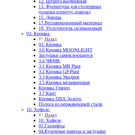
12. Штанга выдвижная
13. Фурнитура для столешниц
(планки,плинтус,цоколь)
15. Декоры
17.Реставрационный материал
19. Уплотнитель силиконовый
03. Кромка
Назад
03. Кромка
3.6 Кромка MOONLIGHT
Заглушки самоклеющиеся
3.4 ЧФМК
3.1 Кромка MB Plast
3.2 Кромка GP Plast
3.3 Кромка Увадрев
3.5 Кромка меламиновая
Кромка Глянец
3.7 Кант
Кромка ПВХ Золото
Полоса из нержавеющей стали
10. Хефеле
Назад
10. Хефеле
01.Газлифты
04.Кухонные навесы и заглушки