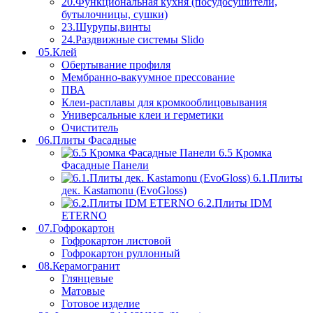
20.Функциональная кухня (посудосушители,
бутылочницы, сушки)
23.Шурупы,винты
24.Раздвижные системы Slido
05.Клей
Обертывание профиля
Мембранно-вакуумное прессование
ПВА
Клеи-расплавы для кромкооблицовывания
Универсальные клеи и герметики
Очиститель
06.Плиты Фасадные
6.5 Кромка
Фасадные Панели
6.1.Плиты
дек. Kastamonu (EvoGloss)
6.2.Плиты IDM
ETERNO
07.Гофрокартон
Гофрокартон листовой
Гофрокартон руллонный
08.Керамогранит
Глянцевые
Матовые
Готовое изделие