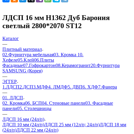
ЛДСП 16 мм H1362 Дуб Барония
светлый 2800*2070 ST12
Каталог
—
Плитный материал
02.Фурнитура мебельная
03. Кромка
10.
Хефеле
05.Клей
06.Плиты
Фасадные
07.Гофрокартон
08.Керамогранит
20.Фурнитура
SAMSUNG (Корея)
—
ЭГГЕР
1.ЛДСП
2.ДСП
3.МДФ
4. ЛМДФ
5. ДВП
6. ХДФ
7.Фанера
—
01. ЛДСП
02. Кромка
06. БСП
04. Стеновые панели
03. Фасадные
панели
05. Столешницы
—
ЛДСП 16 мм (24л/п)
ЛДСП 10 мм (24л/п)
ЛДСП 25 мм (12л/п; 24л/п)
ЛДСП 18 мм
(24л/п)
ЛДСП 22 мм (24л/п)