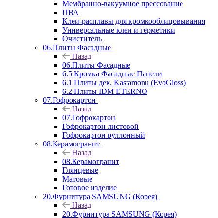
Мембранно-вакуумное прессование
ПВА
Клеи-расплавы для кромкооблицовывания
Универсальные клеи и герметики
Очиститель
06.Плиты Фасадные
Назад
06.Плиты Фасадные
6.5 Кромка Фасадные Панели
6.1.Плиты дек. Kastamonu (EvoGloss)
6.2.Плиты IDM ETERNO
07.Гофрокартон
Назад
07.Гофрокартон
Гофрокартон листовой
Гофрокартон руллонный
08.Керамогранит
Назад
08.Керамогранит
Глянцевые
Матовые
Готовое изделие
20.Фурнитура SAMSUNG (Корея)
Назад
20.Фурнитура SAMSUNG (Корея)