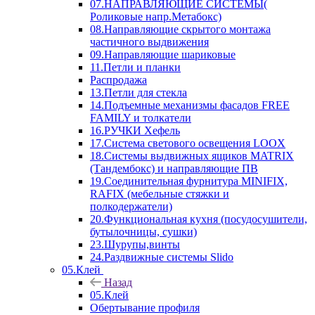
07.НАПРАВЛЯЮЩИЕ СИСТЕМЫ(
Роликовые напр.Метабокс)
08.Направляющие скрытого монтажа
частичного выдвижения
09.Направляющие шариковые
11.Петли и планки
Распродажа
13.Петли для стекла
14.Подъемные механизмы фасадов FREE
FAMILY и толкатели
16.РУЧКИ Хефель
17.Система светового освещения LOOX
18.Системы выдвижных ящиков MATRIX
(Тандембокс) и направляющие ПВ
19.Соединительная фурнитура MINIFIX,
RAFIX (мебельные стяжки и
полкодержатели)
20.Функциональная кухня (посудосушители,
бутылочницы, сушки)
23.Шурупы,винты
24.Раздвижные системы Slido
05.Клей
Назад
05.Клей
Обертывание профиля