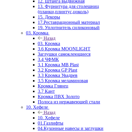
12. Штанга выдвижная
13. Фурнитура для столешниц
(планки,плинтус,цоколь)
15. Декоры
17.Реставрационный материал
19. Уплотнитель силиконовый
03. Кромка
Назад
03. Кромка
3.6 Кромка MOONLIGHT
Заглушки самоклеющиеся
3.4 ЧФМК
3.1 Кромка MB Plast
3.2 Кромка GP Plast
3.3 Кромка Увадрев
3.5 Кромка меламиновая
Кромка Глянец
3.7 Кант
Кромка ПВХ Золото
Полоса из нержавеющей стали
10. Хефеле
Назад
10. Хефеле
01.Газлифты
04.Кухонные навесы и заглушки