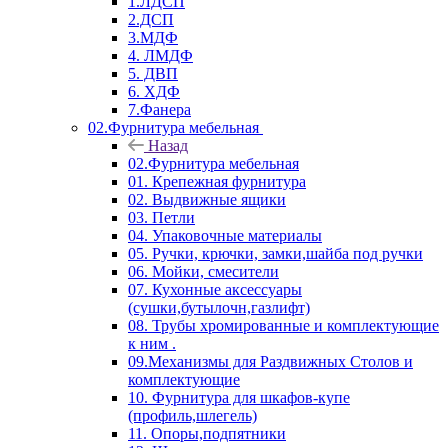
1.ЛДСП
2.ДСП
3.МДФ
4. ЛМДФ
5. ДВП
6. ХДФ
7.Фанера
02.Фурнитура мебельная
Назад
02.Фурнитура мебельная
01. Крепежная фурнитура
02. Выдвижные ящики
03. Петли
04. Упаковочные материалы
05. Ручки, крючки, замки,шайба под ручки
06. Мойки, смесители
07. Кухонные аксессуары
(сушки,бутылочн,газлифт)
08. Трубы хромированные и комплектующие
к ним .
09.Механизмы для Раздвижных Столов и
комплектующие
10. Фурнитура для шкафов-купе
(профиль,шлегель)
11. Опоры,подпятники