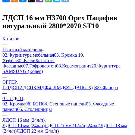
ЛДСП 16 мм H3700 Орех Пацифик
натуральный 2800*2070 ST10
Каталог
—
Плитный материал
02.Фурнитура мебельная
03. Кромка
10.
Хефеле
05.Клей
06.Плиты
Фасадные
07.Гофрокартон
08.Керамогранит
20.Фурнитура
SAMSUNG (Корея)
—
ЭГГЕР
1.ЛДСП
2.ДСП
3.МДФ
4. ЛМДФ
5. ДВП
6. ХДФ
7.Фанера
—
01. ЛДСП
02. Кромка
06. БСП
04. Стеновые панели
03. Фасадные
панели
05. Столешницы
—
ЛДСП 16 мм (24л/п)
ЛДСП 10 мм (24л/п)
ЛДСП 25 мм (12л/п; 24л/п)
ЛДСП 18 мм
(24л/п)
ЛДСП 22 мм (24л/п)