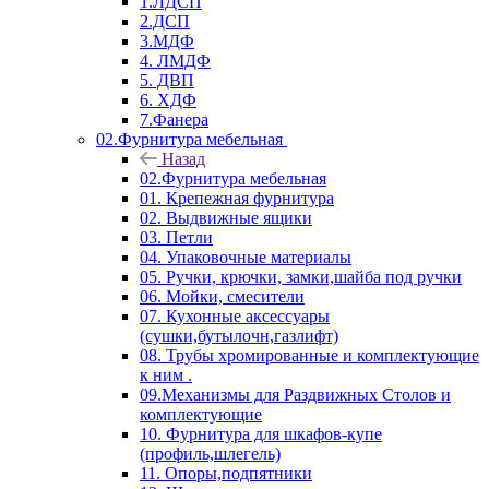
1.ЛДСП
2.ДСП
3.МДФ
4. ЛМДФ
5. ДВП
6. ХДФ
7.Фанера
02.Фурнитура мебельная
Назад
02.Фурнитура мебельная
01. Крепежная фурнитура
02. Выдвижные ящики
03. Петли
04. Упаковочные материалы
05. Ручки, крючки, замки,шайба под ручки
06. Мойки, смесители
07. Кухонные аксессуары
(сушки,бутылочн,газлифт)
08. Трубы хромированные и комплектующие
к ним .
09.Механизмы для Раздвижных Столов и
комплектующие
10. Фурнитура для шкафов-купе
(профиль,шлегель)
11. Опоры,подпятники