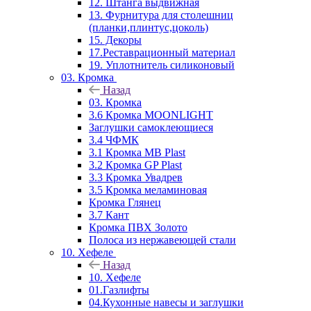
12. Штанга выдвижная
13. Фурнитура для столешниц
(планки,плинтус,цоколь)
15. Декоры
17.Реставрационный материал
19. Уплотнитель силиконовый
03. Кромка
Назад
03. Кромка
3.6 Кромка MOONLIGHT
Заглушки самоклеющиеся
3.4 ЧФМК
3.1 Кромка MB Plast
3.2 Кромка GP Plast
3.3 Кромка Увадрев
3.5 Кромка меламиновая
Кромка Глянец
3.7 Кант
Кромка ПВХ Золото
Полоса из нержавеющей стали
10. Хефеле
Назад
10. Хефеле
01.Газлифты
04.Кухонные навесы и заглушки