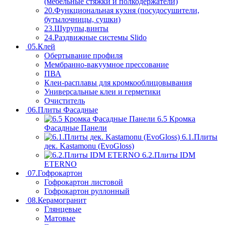
(мебельные стяжки и полкодержатели)
20.Функциональная кухня (посудосушители,
бутылочницы, сушки)
23.Шурупы,винты
24.Раздвижные системы Slido
05.Клей
Обертывание профиля
Мембранно-вакуумное прессование
ПВА
Клеи-расплавы для кромкооблицовывания
Универсальные клеи и герметики
Очиститель
06.Плиты Фасадные
6.5 Кромка
Фасадные Панели
6.1.Плиты
дек. Kastamonu (EvoGloss)
6.2.Плиты IDM
ETERNO
07.Гофрокартон
Гофрокартон листовой
Гофрокартон руллонный
08.Керамогранит
Глянцевые
Матовые