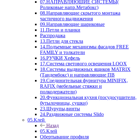
07.НАПРАВЛЯЮЩИЕ СИСТЕМЫ(
Роликовые напр.Метабокс)
08.Направляющие скрытого монтажа
частичного выдвижения
09.Направляющие шариковые
11.Петли и планки
Распродажа
13.Петли для стекла
14.Подъемные механизмы фасадов FREE
FAMILY и толкатели
16.РУЧКИ Хефель
17.Система светового освещения LOOX
18.Системы выдвижных ящиков MATRIX
(Тандембокс) и направляющие ПВ
19.Соединительная фурнитура MINIFIX,
RAFIX (мебельные стяжки и
полкодержатели)
20.Функциональная кухня (посудосушители,
бутылочницы, сушки)
23.Шурупы,винты
24.Раздвижные системы Slido
05.Клей
Назад
05.Клей
Обертывание профиля