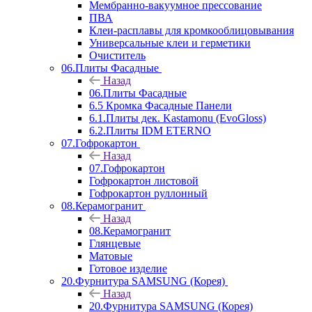
Мембранно-вакуумное прессование
ПВА
Клеи-расплавы для кромкооблицовывания
Универсальные клеи и герметики
Очиститель
06.Плиты Фасадные
Назад
06.Плиты Фасадные
6.5 Кромка Фасадные Панели
6.1.Плиты дек. Kastamonu (EvoGloss)
6.2.Плиты IDM ETERNO
07.Гофрокартон
Назад
07.Гофрокартон
Гофрокартон листовой
Гофрокартон руллонный
08.Керамогранит
Назад
08.Керамогранит
Глянцевые
Матовые
Готовое изделие
20.Фурнитура SAMSUNG (Корея)
Назад
20.Фурнитура SAMSUNG (Корея)