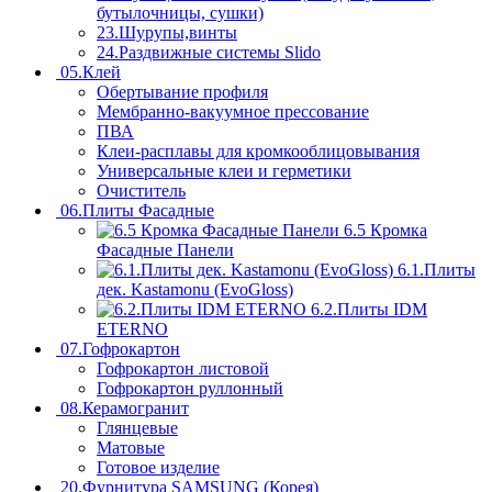
бутылочницы, сушки)
23.Шурупы,винты
24.Раздвижные системы Slido
05.Клей
Обертывание профиля
Мембранно-вакуумное прессование
ПВА
Клеи-расплавы для кромкооблицовывания
Универсальные клеи и герметики
Очиститель
06.Плиты Фасадные
6.5 Кромка
Фасадные Панели
6.1.Плиты
дек. Kastamonu (EvoGloss)
6.2.Плиты IDM
ETERNO
07.Гофрокартон
Гофрокартон листовой
Гофрокартон руллонный
08.Керамогранит
Глянцевые
Матовые
Готовое изделие
20.Фурнитура SAMSUNG (Корея)