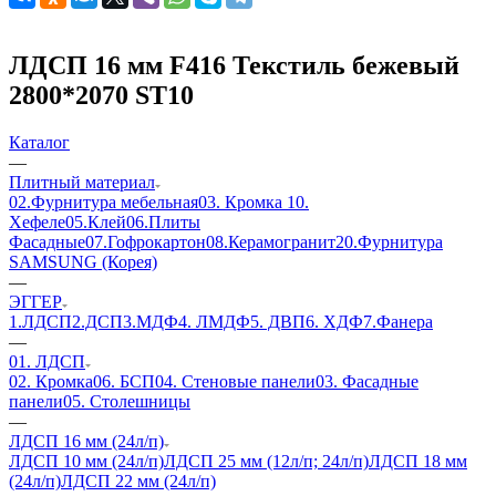
ЛДСП 16 мм F416 Текстиль бежевый
2800*2070 ST10
Каталог
—
Плитный материал
02.Фурнитура мебельная
03. Кромка
10.
Хефеле
05.Клей
06.Плиты
Фасадные
07.Гофрокартон
08.Керамогранит
20.Фурнитура
SAMSUNG (Корея)
—
ЭГГЕР
1.ЛДСП
2.ДСП
3.МДФ
4. ЛМДФ
5. ДВП
6. ХДФ
7.Фанера
—
01. ЛДСП
02. Кромка
06. БСП
04. Стеновые панели
03. Фасадные
панели
05. Столешницы
—
ЛДСП 16 мм (24л/п)
ЛДСП 10 мм (24л/п)
ЛДСП 25 мм (12л/п; 24л/п)
ЛДСП 18 мм
(24л/п)
ЛДСП 22 мм (24л/п)