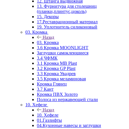
12. Штанга выдвижная
13. Фурнитура для столешниц
(планки,плинтус,цоколь)
15. Декоры
17.Реставрационный материал
19. Уплотнитель силиконовый
03. Кромка
Назад
03. Кромка
3.6 Кромка MOONLIGHT
Заглушки самоклеющиеся
3.4 ЧФМК
3.1 Кромка MB Plast
3.2 Кромка GP Plast
3.3 Кромка Увадрев
3.5 Кромка меламиновая
Кромка Глянец
3.7 Кант
Кромка ПВХ Золото
Полоса из нержавеющей стали
10. Хефеле
Назад
10. Хефеле
01.Газлифты
04.Кухонные навесы и заглушки