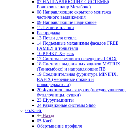
07.НАПРАВЛЯЮЩИЕ СИСТЕМЫ(
Роликовые напр.Метабокс)
08.Направляющие скрытого монтажа
частичного выдвижения
09.Направляющие шариковые
11.Петли и планки
Распродажа
13.Петли для стекла
14.Подъемные механизмы фасадов FREE
FAMILY и толкатели
16.РУЧКИ Хефель
17.Система светового освещения LOOX
18.Системы выдвижных ящиков MATRIX
(Тандембокс) и направляющие ПВ
19.Соединительная фурнитура MINIFIX,
RAFIX (мебельные стяжки и
полкодержатели)
20.Функциональная кухня (посудосушители,
бутылочницы, сушки)
23.Шурупы,винты
24.Раздвижные системы Slido
05.Клей
Назад
05.Клей
Обертывание профиля