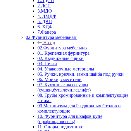
1.ЛДСП
2.ДСП
3.МДФ
4. ЛМДФ
5. ДВП
6. ХДФ
7.Фанера
02.Фурнитура мебельная
Назад
02.Фурнитура мебельная
01. Крепежная фурнитура
02. Выдвижные ящики
03. Петли
04. Упаковочные материалы
05. Ручки, крючки, замки,шайба под ручки
06. Мойки, смесители
07. Кухонные аксессуары
(сушки,бутылочн,газлифт)
08. Трубы хромированные и комплектующие
к ним .
09.Механизмы для Раздвижных Столов и
комплектующие
10. Фурнитура для шкафов-купе
(профиль,шлегель)
11. Опоры,подпятники