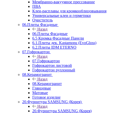
Мембранно-вакуумное прессование
ПВА
Клеи-расплавы для кромкооблицовывания
Универсальные клеи и герметики
Очиститель
06.Плиты Фасадные
Назад
06.Плиты Фасадные
6.5 Кромка Фасадные Панели
6.1.Плиты дек. Kastamonu (EvoGloss)
6.2.Плиты IDM ETERNO
07.Гофрокартон
Назад
07.Гофрокартон
Гофрокартон листовой
Гофрокартон руллонный
08.Керамогранит
Назад
08.Керамогранит
Глянцевые
Матовые
Готовое изделие
20.Фурнитура SAMSUNG (Корея)
Назад
20.Фурнитура SAMSUNG (Корея)