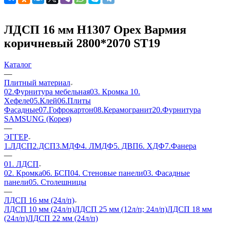
ЛДСП 16 мм H1307 Орех Вармия
коричневый 2800*2070 ST19
Каталог
—
Плитный материал
02.Фурнитура мебельная
03. Кромка
10.
Хефеле
05.Клей
06.Плиты
Фасадные
07.Гофрокартон
08.Керамогранит
20.Фурнитура
SAMSUNG (Корея)
—
ЭГГЕР
1.ЛДСП
2.ДСП
3.МДФ
4. ЛМДФ
5. ДВП
6. ХДФ
7.Фанера
—
01. ЛДСП
02. Кромка
06. БСП
04. Стеновые панели
03. Фасадные
панели
05. Столешницы
—
ЛДСП 16 мм (24л/п)
ЛДСП 10 мм (24л/п)
ЛДСП 25 мм (12л/п; 24л/п)
ЛДСП 18 мм
(24л/п)
ЛДСП 22 мм (24л/п)