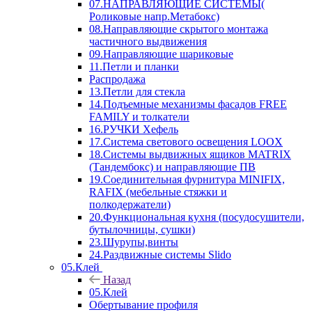
07.НАПРАВЛЯЮЩИЕ СИСТЕМЫ(
Роликовые напр.Метабокс)
08.Направляющие скрытого монтажа
частичного выдвижения
09.Направляющие шариковые
11.Петли и планки
Распродажа
13.Петли для стекла
14.Подъемные механизмы фасадов FREE
FAMILY и толкатели
16.РУЧКИ Хефель
17.Система светового освещения LOOX
18.Системы выдвижных ящиков MATRIX
(Тандембокс) и направляющие ПВ
19.Соединительная фурнитура MINIFIX,
RAFIX (мебельные стяжки и
полкодержатели)
20.Функциональная кухня (посудосушители,
бутылочницы, сушки)
23.Шурупы,винты
24.Раздвижные системы Slido
05.Клей
Назад
05.Клей
Обертывание профиля