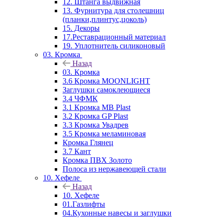
12. Штанга выдвижная
13. Фурнитура для столешниц
(планки,плинтус,цоколь)
15. Декоры
17.Реставрационный материал
19. Уплотнитель силиконовый
03. Кромка
Назад
03. Кромка
3.6 Кромка MOONLIGHT
Заглушки самоклеющиеся
3.4 ЧФМК
3.1 Кромка MB Plast
3.2 Кромка GP Plast
3.3 Кромка Увадрев
3.5 Кромка меламиновая
Кромка Глянец
3.7 Кант
Кромка ПВХ Золото
Полоса из нержавеющей стали
10. Хефеле
Назад
10. Хефеле
01.Газлифты
04.Кухонные навесы и заглушки