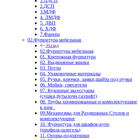
1.ЛДСП
2.ДСП
3.МДФ
4. ЛМДФ
5. ДВП
6. ХДФ
7.Фанера
02.Фурнитура мебельная
Назад
02.Фурнитура мебельная
01. Крепежная фурнитура
02. Выдвижные ящики
03. Петли
04. Упаковочные материалы
05. Ручки, крючки, замки,шайба под ручки
06. Мойки, смесители
07. Кухонные аксессуары
(сушки,бутылочн,газлифт)
08. Трубы хромированные и комплектующие
к ним .
09.Механизмы для Раздвижных Столов и
комплектующие
10. Фурнитура для шкафов-купе
(профиль,шлегель)
11. Опоры,подпятники