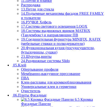
11.Петли и планки
Распродажа
13.Петли для стекла
14.Подъемные механизмы фасадов FREE FAMILY
и толкатели
16.РУЧКИ Хефель
17.Система светового освещения LOOX
18.Системы выдвижных ящиков MATRIX
(Тандембокс) и направляющие ПВ
19.Соединительная фурнитура MINIFIX, RAFIX
(мебельные стяжки и полкодержатели)
20.Функциональная кухня (посудосушители,
бутылочницы, сушки)
23.Шурупы,винты
24.Раздвижные системы Slido
05.Клей
Обертывание профиля
Мембранно-вакуумное прессование
ПВА
Клеи-расплавы для кромкооблицовывания
Универсальные клеи и герметики
Очиститель
06.Плиты Фасадные
6.5 Кромка
Фасадные Панели