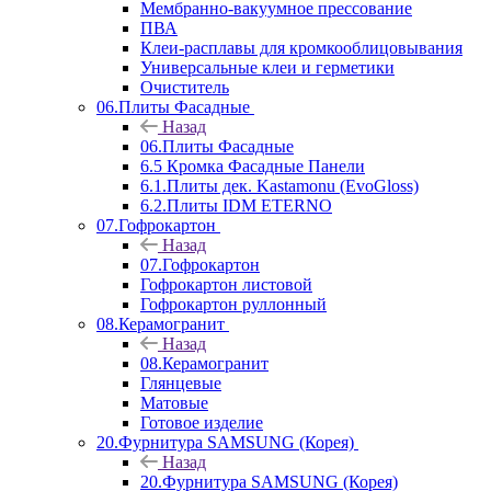
Мембранно-вакуумное прессование
ПВА
Клеи-расплавы для кромкооблицовывания
Универсальные клеи и герметики
Очиститель
06.Плиты Фасадные
Назад
06.Плиты Фасадные
6.5 Кромка Фасадные Панели
6.1.Плиты дек. Kastamonu (EvoGloss)
6.2.Плиты IDM ETERNO
07.Гофрокартон
Назад
07.Гофрокартон
Гофрокартон листовой
Гофрокартон руллонный
08.Керамогранит
Назад
08.Керамогранит
Глянцевые
Матовые
Готовое изделие
20.Фурнитура SAMSUNG (Корея)
Назад
20.Фурнитура SAMSUNG (Корея)