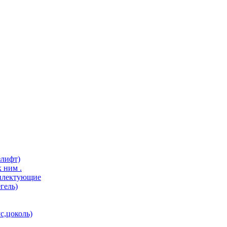
злифт)
 ним .
мплектующие
гель)
с,цоколь)