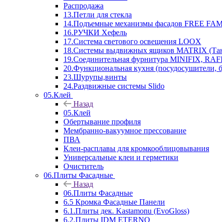
Распродажа
13.Петли для стекла
14.Подъемные механизмы фасадов FREE FAMI
16.РУЧКИ Хефель
17.Система светового освещения LOOX
18.Системы выдвижных ящиков MATRIX (Тан
19.Соединительная фурнитура MINIFIX, RAFI
20.Функциональная кухня (посудосушители, 
23.Шурупы,винты
24.Раздвижные системы Slido
05.Клей
Назад
05.Клей
Обертывание профиля
Мембранно-вакуумное прессование
ПВА
Клеи-расплавы для кромкооблицовывания
Универсальные клеи и герметики
Очиститель
06.Плиты Фасадные
Назад
06.Плиты Фасадные
6.5 Кромка Фасадные Панели
6.1.Плиты дек. Kastamonu (EvoGloss)
6.2.Плиты IDM ETERNO