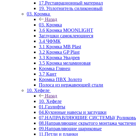
17.Реставрационный материал
19. Уплотнитель силиконовый
03. Кромка
Назад
03. Кромка
3.6 Кромка MOONLIGHT
Заглушки самоклеющиеся
3.4 ЧФМК
3.1 Кромка MB Plast
3.2 Кромка GP Plast
3.3 Кромка Увадрев
3.5 Кромка меламиновая
Кромка Глянец
3.7 Кант
Кромка ПВХ Золото
Полоса из нержавеющей стали
10. Хефеле
Назад
10. Хефеле
01.Газлифты
04.Кухонные навесы и заглушки
07.НАПРАВЛЯЮЩИЕ СИСТЕМЫ( Роликовые 
08.Направляющие скрытого монтажа частичн
09.Направляющие шариковые
11.Петли и планки