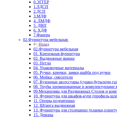
0.ЭГГЕР
1.ЛДСП
2.ДСП
3.МДФ
4. ЛМДФ
5. ДВП
6. ХДФ
7.Фанера
02.Фурнитура мебельная
Назад
02.Фурнитура мебельная
01. Крепежная фурнитура
02. Выдвижные ящики
03. Петли
04. Упаковочные материалы
05. Ручки, крючки, замки,шайба под ручки
06. Мойки, смесители
07. Кухонные аксессуары (сушки,бутылочн,га
08. Трубы хромированные и комплектующие к
09.Механизмы для Раздвижных Столов и ко
10. Фурнитура для шкафов-купе (профиль,шле
11. Опоры,подпятники
12. Штанга выдвижная
13. Фурнитура для столешниц (планки,плинту
15. Декоры