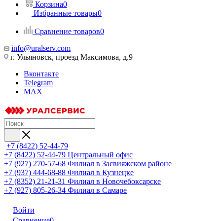
Корзина
0
Избранные товары
0
Сравнение товаров
0
info@uralserv.com
г. Ульяновск, проезд Максимова, д.9
Вконтакте
Telegram
MAX
+7 (8422) 52-44-79
+7 (8422) 52-44-79
Центральный офис
+7 (927) 270-57-68
Филиал в Засвияжском районе
+7 (937) 444-68-88
Филиал в Кузнецке
+7 (8352) 21-21-31
Филиал в Новочебоксарске
+7 (927) 805-26-34
Филиал в Самаре
Войти
Сравнение
0