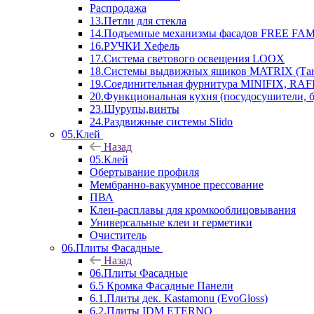
Распродажа
13.Петли для стекла
14.Подъемные механизмы фасадов FREE FAMI
16.РУЧКИ Хефель
17.Система светового освещения LOOX
18.Системы выдвижных ящиков MATRIX (Тан
19.Соединительная фурнитура MINIFIX, RAFI
20.Функциональная кухня (посудосушители, 
23.Шурупы,винты
24.Раздвижные системы Slido
05.Клей
Назад
05.Клей
Обертывание профиля
Мембранно-вакуумное прессование
ПВА
Клеи-расплавы для кромкооблицовывания
Универсальные клеи и герметики
Очиститель
06.Плиты Фасадные
Назад
06.Плиты Фасадные
6.5 Кромка Фасадные Панели
6.1.Плиты дек. Kastamonu (EvoGloss)
6.2.Плиты IDM ETERNO