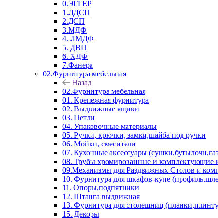
0.ЭГГЕР
1.ЛДСП
2.ДСП
3.МДФ
4. ЛМДФ
5. ДВП
6. ХДФ
7.Фанера
02.Фурнитура мебельная
Назад
02.Фурнитура мебельная
01. Крепежная фурнитура
02. Выдвижные ящики
03. Петли
04. Упаковочные материалы
05. Ручки, крючки, замки,шайба под ручки
06. Мойки, смесители
07. Кухонные аксессуары (сушки,бутылочн,га
08. Трубы хромированные и комплектующие к
09.Механизмы для Раздвижных Столов и ко
10. Фурнитура для шкафов-купе (профиль,шле
11. Опоры,подпятники
12. Штанга выдвижная
13. Фурнитура для столешниц (планки,плинту
15. Декоры