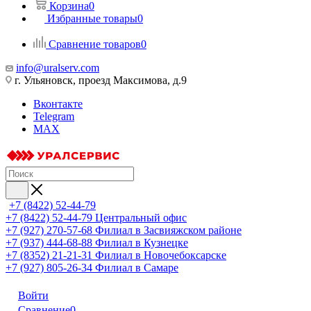
Корзина
0
Избранные товары
0
Сравнение товаров
0
info@uralserv.com
г. Ульяновск, проезд Максимова, д.9
Вконтакте
Telegram
MAX
+7 (8422) 52-44-79
+7 (8422) 52-44-79
Центральный офис
+7 (927) 270-57-68
Филиал в Засвияжском районе
+7 (937) 444-68-88
Филиал в Кузнецке
+7 (8352) 21-21-31
Филиал в Новочебоксарске
+7 (927) 805-26-34
Филиал в Самаре
Войти
Сравнение
0