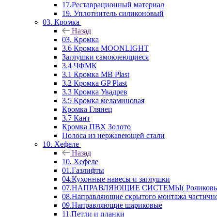
17.Реставрационный материал
19. Уплотнитель силиконовый
03. Кромка
Назад
03. Кромка
3.6 Кромка MOONLIGHT
Заглушки самоклеющиеся
3.4 ЧФМК
3.1 Кромка MB Plast
3.2 Кромка GP Plast
3.3 Кромка Увадрев
3.5 Кромка меламиновая
Кромка Глянец
3.7 Кант
Кромка ПВХ Золото
Полоса из нержавеющей стали
10. Хефеле
Назад
10. Хефеле
01.Газлифты
04.Кухонные навесы и заглушки
07.НАПРАВЛЯЮЩИЕ СИСТЕМЫ( Роликовые 
08.Направляющие скрытого монтажа частичн
09.Направляющие шариковые
11.Петли и планки