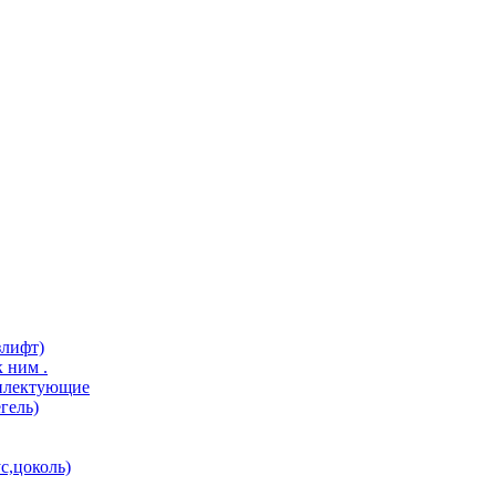
злифт)
 ним .
мплектующие
гель)
с,цоколь)