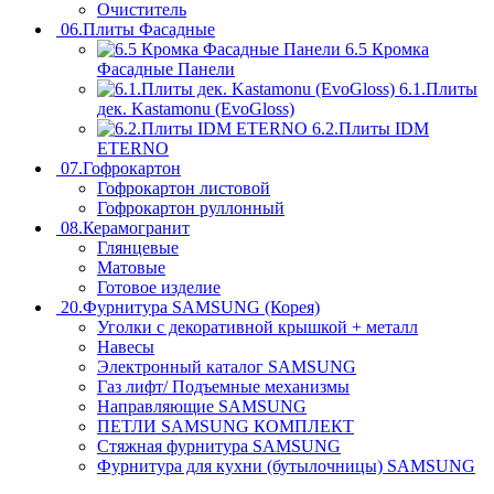
Очиститель
06.Плиты Фасадные
6.5 Кромка
Фасадные Панели
6.1.Плиты
дек. Kastamonu (EvoGloss)
6.2.Плиты IDM
ETERNO
07.Гофрокартон
Гофрокартон листовой
Гофрокартон руллонный
08.Керамогранит
Глянцевые
Матовые
Готовое изделие
20.Фурнитура SAMSUNG (Корея)
Уголки с декоративной крышкой + металл
Навесы
Электронный каталог SAMSUNG
Газ лифт/ Подъемные механизмы
Направляющие SAMSUNG
ПЕТЛИ SAMSUNG КОМПЛЕКТ
Стяжная фурнитура SAMSUNG
Фурнитура для кухни (бутылочницы) SAMSUNG