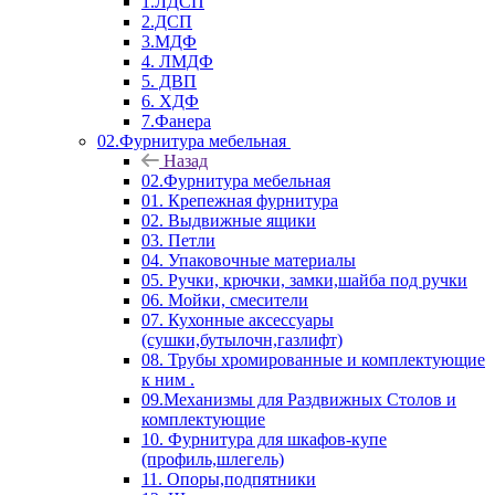
1.ЛДСП
2.ДСП
3.МДФ
4. ЛМДФ
5. ДВП
6. ХДФ
7.Фанера
02.Фурнитура мебельная
Назад
02.Фурнитура мебельная
01. Крепежная фурнитура
02. Выдвижные ящики
03. Петли
04. Упаковочные материалы
05. Ручки, крючки, замки,шайба под ручки
06. Мойки, смесители
07. Кухонные аксессуары
(сушки,бутылочн,газлифт)
08. Трубы хромированные и комплектующие
к ним .
09.Механизмы для Раздвижных Столов и
комплектующие
10. Фурнитура для шкафов-купе
(профиль,шлегель)
11. Опоры,подпятники