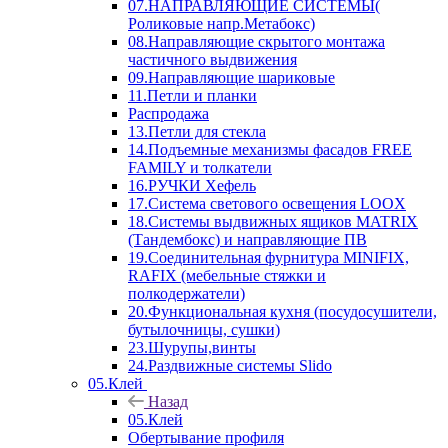
07.НАПРАВЛЯЮЩИЕ СИСТЕМЫ(
Роликовые напр.Метабокс)
08.Направляющие скрытого монтажа
частичного выдвижения
09.Направляющие шариковые
11.Петли и планки
Распродажа
13.Петли для стекла
14.Подъемные механизмы фасадов FREE
FAMILY и толкатели
16.РУЧКИ Хефель
17.Система светового освещения LOOX
18.Системы выдвижных ящиков MATRIX
(Тандембокс) и направляющие ПВ
19.Соединительная фурнитура MINIFIX,
RAFIX (мебельные стяжки и
полкодержатели)
20.Функциональная кухня (посудосушители,
бутылочницы, сушки)
23.Шурупы,винты
24.Раздвижные системы Slido
05.Клей
Назад
05.Клей
Обертывание профиля