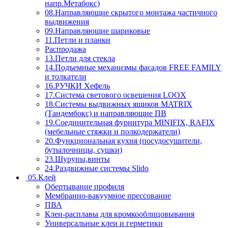
напр.Метабокс)
08.Направляющие скрытого монтажа частичного
выдвижения
09.Направляющие шариковые
11.Петли и планки
Распродажа
13.Петли для стекла
14.Подъемные механизмы фасадов FREE FAMILY
и толкатели
16.РУЧКИ Хефель
17.Система светового освещения LOOX
18.Системы выдвижных ящиков MATRIX
(Тандембокс) и направляющие ПВ
19.Соединительная фурнитура MINIFIX, RAFIX
(мебельные стяжки и полкодержатели)
20.Функциональная кухня (посудосушители,
бутылочницы, сушки)
23.Шурупы,винты
24.Раздвижные системы Slido
05.Клей
Обертывание профиля
Мембранно-вакуумное прессование
ПВА
Клеи-расплавы для кромкооблицовывания
Универсальные клеи и герметики