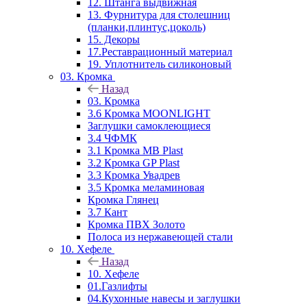
12. Штанга выдвижная
13. Фурнитура для столешниц
(планки,плинтус,цоколь)
15. Декоры
17.Реставрационный материал
19. Уплотнитель силиконовый
03. Кромка
Назад
03. Кромка
3.6 Кромка MOONLIGHT
Заглушки самоклеющиеся
3.4 ЧФМК
3.1 Кромка MB Plast
3.2 Кромка GP Plast
3.3 Кромка Увадрев
3.5 Кромка меламиновая
Кромка Глянец
3.7 Кант
Кромка ПВХ Золото
Полоса из нержавеющей стали
10. Хефеле
Назад
10. Хефеле
01.Газлифты
04.Кухонные навесы и заглушки