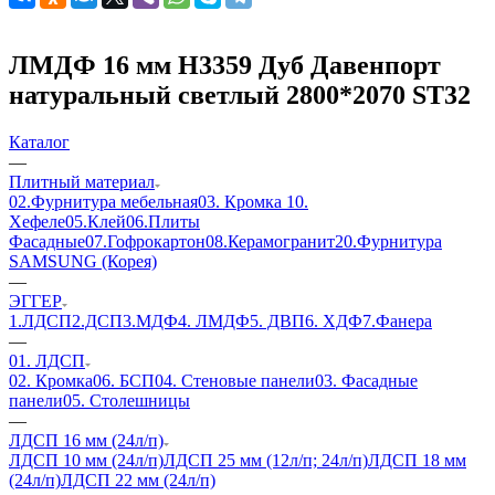
ЛМДФ 16 мм H3359 Дуб Давенпорт
натуральный светлый 2800*2070 ST32
Каталог
—
Плитный материал
02.Фурнитура мебельная
03. Кромка
10.
Хефеле
05.Клей
06.Плиты
Фасадные
07.Гофрокартон
08.Керамогранит
20.Фурнитура
SAMSUNG (Корея)
—
ЭГГЕР
1.ЛДСП
2.ДСП
3.МДФ
4. ЛМДФ
5. ДВП
6. ХДФ
7.Фанера
—
01. ЛДСП
02. Кромка
06. БСП
04. Стеновые панели
03. Фасадные
панели
05. Столешницы
—
ЛДСП 16 мм (24л/п)
ЛДСП 10 мм (24л/п)
ЛДСП 25 мм (12л/п; 24л/п)
ЛДСП 18 мм
(24л/п)
ЛДСП 22 мм (24л/п)