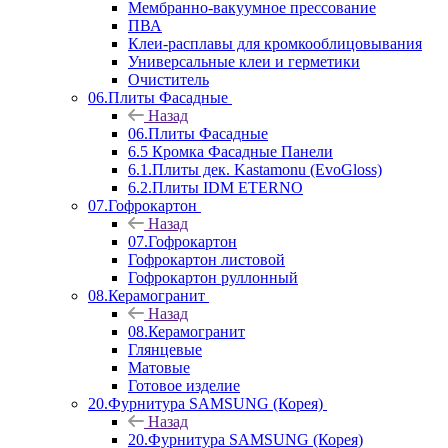
Мембранно-вакуумное прессование
ПВА
Клеи-расплавы для кромкооблицовывания
Универсальные клеи и герметики
Очиститель
06.Плиты Фасадные
Назад
06.Плиты Фасадные
6.5 Кромка Фасадные Панели
6.1.Плиты дек. Kastamonu (EvoGloss)
6.2.Плиты IDM ETERNO
07.Гофрокартон
Назад
07.Гофрокартон
Гофрокартон листовой
Гофрокартон руллонный
08.Керамогранит
Назад
08.Керамогранит
Глянцевые
Матовые
Готовое изделие
20.Фурнитура SAMSUNG (Корея)
Назад
20.Фурнитура SAMSUNG (Корея)