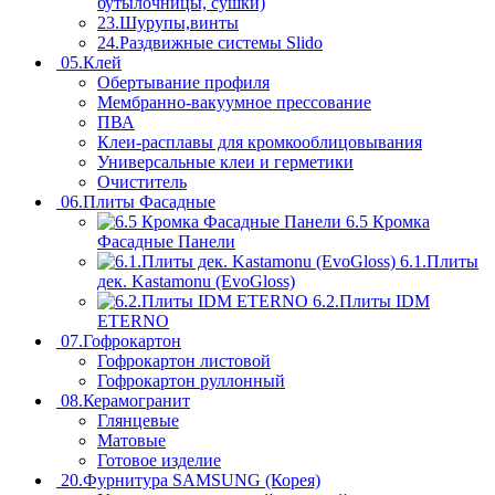
бутылочницы, сушки)
23.Шурупы,винты
24.Раздвижные системы Slido
05.Клей
Обертывание профиля
Мембранно-вакуумное прессование
ПВА
Клеи-расплавы для кромкооблицовывания
Универсальные клеи и герметики
Очиститель
06.Плиты Фасадные
6.5 Кромка
Фасадные Панели
6.1.Плиты
дек. Kastamonu (EvoGloss)
6.2.Плиты IDM
ETERNO
07.Гофрокартон
Гофрокартон листовой
Гофрокартон руллонный
08.Керамогранит
Глянцевые
Матовые
Готовое изделие
20.Фурнитура SAMSUNG (Корея)