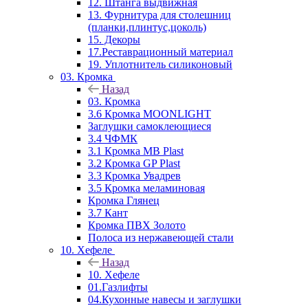
12. Штанга выдвижная
13. Фурнитура для столешниц
(планки,плинтус,цоколь)
15. Декоры
17.Реставрационный материал
19. Уплотнитель силиконовый
03. Кромка
Назад
03. Кромка
3.6 Кромка MOONLIGHT
Заглушки самоклеющиеся
3.4 ЧФМК
3.1 Кромка MB Plast
3.2 Кромка GP Plast
3.3 Кромка Увадрев
3.5 Кромка меламиновая
Кромка Глянец
3.7 Кант
Кромка ПВХ Золото
Полоса из нержавеющей стали
10. Хефеле
Назад
10. Хефеле
01.Газлифты
04.Кухонные навесы и заглушки