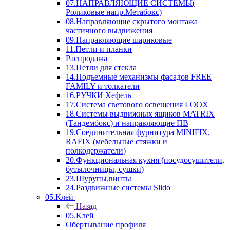
07.НАПРАВЛЯЮЩИЕ СИСТЕМЫ(
Роликовые напр.Метабокс)
08.Направляющие скрытого монтажа
частичного выдвижения
09.Направляющие шариковые
11.Петли и планки
Распродажа
13.Петли для стекла
14.Подъемные механизмы фасадов FREE
FAMILY и толкатели
16.РУЧКИ Хефель
17.Система светового освещения LOOX
18.Системы выдвижных ящиков MATRIX
(Тандембокс) и направляющие ПВ
19.Соединительная фурнитура MINIFIX,
RAFIX (мебельные стяжки и
полкодержатели)
20.Функциональная кухня (посудосушители,
бутылочницы, сушки)
23.Шурупы,винты
24.Раздвижные системы Slido
05.Клей
Назад
05.Клей
Обертывание профиля