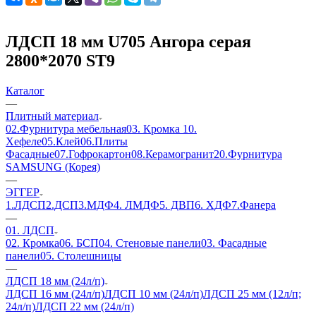
ЛДСП 18 мм U705 Ангора серая
2800*2070 ST9
Каталог
—
Плитный материал
02.Фурнитура мебельная
03. Кромка
10.
Хефеле
05.Клей
06.Плиты
Фасадные
07.Гофрокартон
08.Керамогранит
20.Фурнитура
SAMSUNG (Корея)
—
ЭГГЕР
1.ЛДСП
2.ДСП
3.МДФ
4. ЛМДФ
5. ДВП
6. ХДФ
7.Фанера
—
01. ЛДСП
02. Кромка
06. БСП
04. Стеновые панели
03. Фасадные
панели
05. Столешницы
—
ЛДСП 18 мм (24л/п)
ЛДСП 16 мм (24л/п)
ЛДСП 10 мм (24л/п)
ЛДСП 25 мм (12л/п;
24л/п)
ЛДСП 22 мм (24л/п)