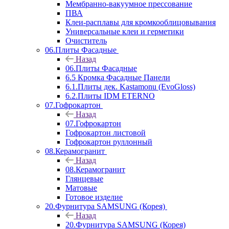
Мембранно-вакуумное прессование
ПВА
Клеи-расплавы для кромкооблицовывания
Универсальные клеи и герметики
Очиститель
06.Плиты Фасадные
Назад
06.Плиты Фасадные
6.5 Кромка Фасадные Панели
6.1.Плиты дек. Kastamonu (EvoGloss)
6.2.Плиты IDM ETERNO
07.Гофрокартон
Назад
07.Гофрокартон
Гофрокартон листовой
Гофрокартон руллонный
08.Керамогранит
Назад
08.Керамогранит
Глянцевые
Матовые
Готовое изделие
20.Фурнитура SAMSUNG (Корея)
Назад
20.Фурнитура SAMSUNG (Корея)