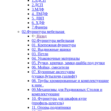
1.ЛДСП
2.ДСП
3.МДФ
4. ЛМДФ
5. ДВП
6. ХДФ
7.Фанера
02.Фурнитура мебельная
Назад
02.Фурнитура мебельная
01. Крепежная фурнитура
02. Выдвижные ящики
03. Петли
04. Упаковочные материалы
05. Ручки, крючки, замки,шайба под ручки
06. Мойки, смесители
07. Кухонные аксессуары
(сушки,бутылочн,газлифт)
08. Трубы хромированные и комплектующие
к ним .
09.Механизмы для Раздвижных Столов и
комплектующие
10. Фурнитура для шкафов-купе
(профиль,шлегель)
11. Опоры,подпятники