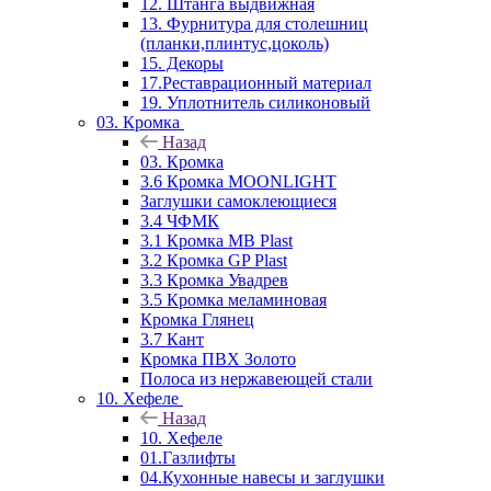
12. Штанга выдвижная
13. Фурнитура для столешниц
(планки,плинтус,цоколь)
15. Декоры
17.Реставрационный материал
19. Уплотнитель силиконовый
03. Кромка
Назад
03. Кромка
3.6 Кромка MOONLIGHT
Заглушки самоклеющиеся
3.4 ЧФМК
3.1 Кромка MB Plast
3.2 Кромка GP Plast
3.3 Кромка Увадрев
3.5 Кромка меламиновая
Кромка Глянец
3.7 Кант
Кромка ПВХ Золото
Полоса из нержавеющей стали
10. Хефеле
Назад
10. Хефеле
01.Газлифты
04.Кухонные навесы и заглушки