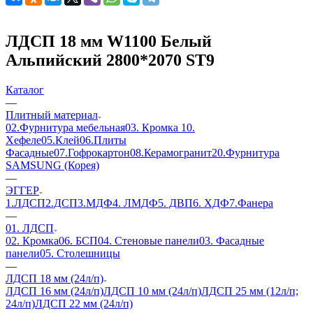
ЛДСП 18 мм W1100 Белый
Альпийский 2800*2070 ST9
Каталог
—
Плитный материал
02.Фурнитура мебельная
03. Кромка
10.
Хефеле
05.Клей
06.Плиты
Фасадные
07.Гофрокартон
08.Керамогранит
20.Фурнитура
SAMSUNG (Корея)
—
ЭГГЕР
1.ЛДСП
2.ДСП
3.МДФ
4. ЛМДФ
5. ДВП
6. ХДФ
7.Фанера
—
01. ЛДСП
02. Кромка
06. БСП
04. Стеновые панели
03. Фасадные
панели
05. Столешницы
—
ЛДСП 18 мм (24л/п)
ЛДСП 16 мм (24л/п)
ЛДСП 10 мм (24л/п)
ЛДСП 25 мм (12л/п;
24л/п)
ЛДСП 22 мм (24л/п)