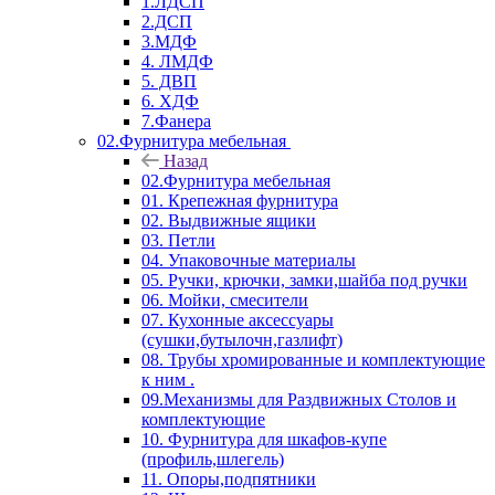
1.ЛДСП
2.ДСП
3.МДФ
4. ЛМДФ
5. ДВП
6. ХДФ
7.Фанера
02.Фурнитура мебельная
Назад
02.Фурнитура мебельная
01. Крепежная фурнитура
02. Выдвижные ящики
03. Петли
04. Упаковочные материалы
05. Ручки, крючки, замки,шайба под ручки
06. Мойки, смесители
07. Кухонные аксессуары
(сушки,бутылочн,газлифт)
08. Трубы хромированные и комплектующие
к ним .
09.Механизмы для Раздвижных Столов и
комплектующие
10. Фурнитура для шкафов-купе
(профиль,шлегель)
11. Опоры,подпятники