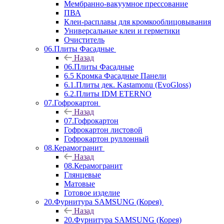
Мембранно-вакуумное прессование
ПВА
Клеи-расплавы для кромкооблицовывания
Универсальные клеи и герметики
Очиститель
06.Плиты Фасадные
Назад
06.Плиты Фасадные
6.5 Кромка Фасадные Панели
6.1.Плиты дек. Kastamonu (EvoGloss)
6.2.Плиты IDM ETERNO
07.Гофрокартон
Назад
07.Гофрокартон
Гофрокартон листовой
Гофрокартон руллонный
08.Керамогранит
Назад
08.Керамогранит
Глянцевые
Матовые
Готовое изделие
20.Фурнитура SAMSUNG (Корея)
Назад
20.Фурнитура SAMSUNG (Корея)