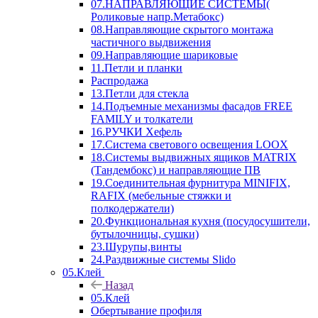
07.НАПРАВЛЯЮЩИЕ СИСТЕМЫ(
Роликовые напр.Метабокс)
08.Направляющие скрытого монтажа
частичного выдвижения
09.Направляющие шариковые
11.Петли и планки
Распродажа
13.Петли для стекла
14.Подъемные механизмы фасадов FREE
FAMILY и толкатели
16.РУЧКИ Хефель
17.Система светового освещения LOOX
18.Системы выдвижных ящиков MATRIX
(Тандембокс) и направляющие ПВ
19.Соединительная фурнитура MINIFIX,
RAFIX (мебельные стяжки и
полкодержатели)
20.Функциональная кухня (посудосушители,
бутылочницы, сушки)
23.Шурупы,винты
24.Раздвижные системы Slido
05.Клей
Назад
05.Клей
Обертывание профиля