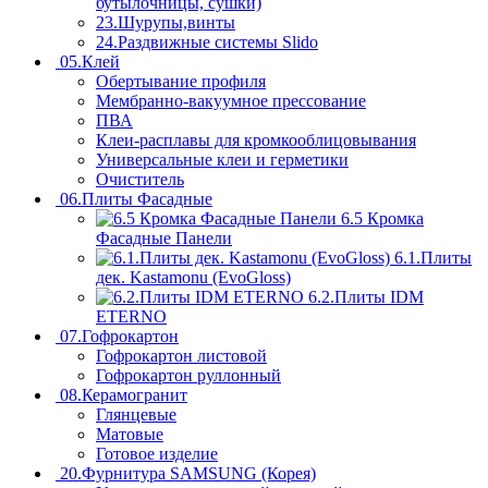
бутылочницы, сушки)
23.Шурупы,винты
24.Раздвижные системы Slido
05.Клей
Обертывание профиля
Мембранно-вакуумное прессование
ПВА
Клеи-расплавы для кромкооблицовывания
Универсальные клеи и герметики
Очиститель
06.Плиты Фасадные
6.5 Кромка
Фасадные Панели
6.1.Плиты
дек. Kastamonu (EvoGloss)
6.2.Плиты IDM
ETERNO
07.Гофрокартон
Гофрокартон листовой
Гофрокартон руллонный
08.Керамогранит
Глянцевые
Матовые
Готовое изделие
20.Фурнитура SAMSUNG (Корея)