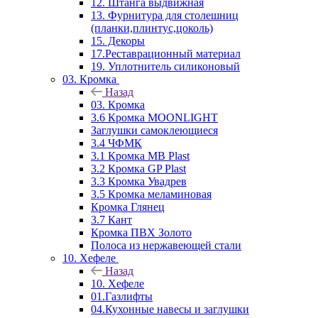
12. Штанга выдвижная
13. Фурнитура для столешниц
(планки,плинтус,цоколь)
15. Декоры
17.Реставрационный материал
19. Уплотнитель силиконовый
03. Кромка
Назад
03. Кромка
3.6 Кромка MOONLIGHT
Заглушки самоклеющиеся
3.4 ЧФМК
3.1 Кромка MB Plast
3.2 Кромка GP Plast
3.3 Кромка Увадрев
3.5 Кромка меламиновая
Кромка Глянец
3.7 Кант
Кромка ПВХ Золото
Полоса из нержавеющей стали
10. Хефеле
Назад
10. Хефеле
01.Газлифты
04.Кухонные навесы и заглушки