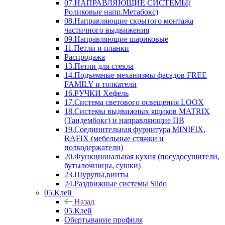
07.НАПРАВЛЯЮЩИЕ СИСТЕМЫ(
Роликовые напр.Метабокс)
08.Направляющие скрытого монтажа
частичного выдвижения
09.Направляющие шариковые
11.Петли и планки
Распродажа
13.Петли для стекла
14.Подъемные механизмы фасадов FREE
FAMILY и толкатели
16.РУЧКИ Хефель
17.Система светового освещения LOOX
18.Системы выдвижных ящиков MATRIX
(Тандембокс) и направляющие ПВ
19.Соединительная фурнитура MINIFIX,
RAFIX (мебельные стяжки и
полкодержатели)
20.Функциональная кухня (посудосушители,
бутылочницы, сушки)
23.Шурупы,винты
24.Раздвижные системы Slido
05.Клей
Назад
05.Клей
Обертывание профиля