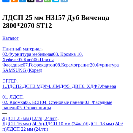
ЛДСП 25 мм H3157 Дуб Виченца
2800*2070 ST12
Каталог
—
Плитный материал
02.Фурнитура мебельная
03. Кромка
10.
Хефеле
05.Клей
06.Плиты
Фасадные
07.Гофрокартон
08.Керамогранит
20.Фурнитура
SAMSUNG (Корея)
—
ЭГГЕР
1.ЛДСП
2.ДСП
3.МДФ
4. ЛМДФ
5. ДВП
6. ХДФ
7.Фанера
—
01. ЛДСП
02. Кромка
06. БСП
04. Стеновые панели
03. Фасадные
панели
05. Столешницы
—
ЛДСП 25 мм (12л/п; 24л/п)
ЛДСП 16 мм (24л/п)
ЛДСП 10 мм (24л/п)
ЛДСП 18 мм (24л/
п)
ЛДСП 22 мм (24л/п)