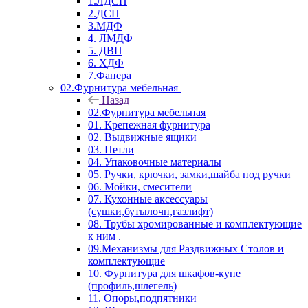
1.ЛДСП
2.ДСП
3.МДФ
4. ЛМДФ
5. ДВП
6. ХДФ
7.Фанера
02.Фурнитура мебельная
Назад
02.Фурнитура мебельная
01. Крепежная фурнитура
02. Выдвижные ящики
03. Петли
04. Упаковочные материалы
05. Ручки, крючки, замки,шайба под ручки
06. Мойки, смесители
07. Кухонные аксессуары
(сушки,бутылочн,газлифт)
08. Трубы хромированные и комплектующие
к ним .
09.Механизмы для Раздвижных Столов и
комплектующие
10. Фурнитура для шкафов-купе
(профиль,шлегель)
11. Опоры,подпятники