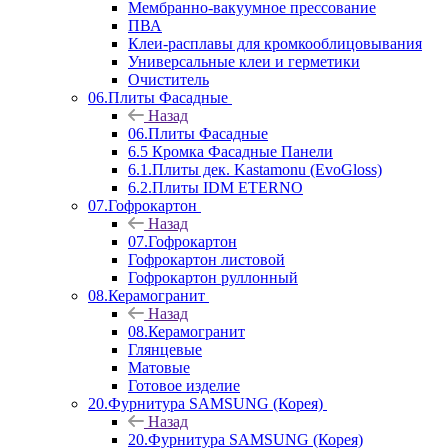
Мембранно-вакуумное прессование
ПВА
Клеи-расплавы для кромкооблицовывания
Универсальные клеи и герметики
Очиститель
06.Плиты Фасадные
Назад
06.Плиты Фасадные
6.5 Кромка Фасадные Панели
6.1.Плиты дек. Kastamonu (EvoGloss)
6.2.Плиты IDM ETERNO
07.Гофрокартон
Назад
07.Гофрокартон
Гофрокартон листовой
Гофрокартон руллонный
08.Керамогранит
Назад
08.Керамогранит
Глянцевые
Матовые
Готовое изделие
20.Фурнитура SAMSUNG (Корея)
Назад
20.Фурнитура SAMSUNG (Корея)