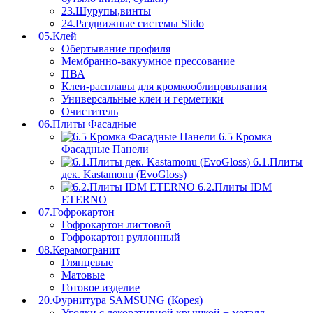
23.Шурупы,винты
24.Раздвижные системы Slido
05.Клей
Обертывание профиля
Мембранно-вакуумное прессование
ПВА
Клеи-расплавы для кромкооблицовывания
Универсальные клеи и герметики
Очиститель
06.Плиты Фасадные
6.5 Кромка
Фасадные Панели
6.1.Плиты
дек. Kastamonu (EvoGloss)
6.2.Плиты IDM
ETERNO
07.Гофрокартон
Гофрокартон листовой
Гофрокартон руллонный
08.Керамогранит
Глянцевые
Матовые
Готовое изделие
20.Фурнитура SAMSUNG (Корея)
Уголки с декоративной крышкой + металл