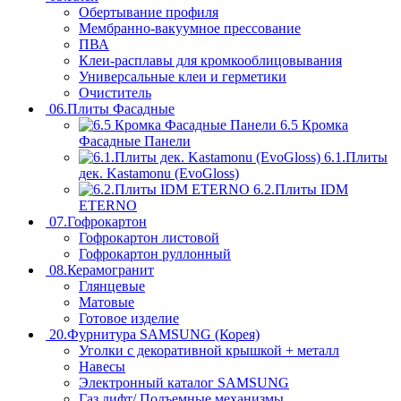
Обертывание профиля
Мембранно-вакуумное прессование
ПВА
Клеи-расплавы для кромкооблицовывания
Универсальные клеи и герметики
Очиститель
06.Плиты Фасадные
6.5 Кромка
Фасадные Панели
6.1.Плиты
дек. Kastamonu (EvoGloss)
6.2.Плиты IDM
ETERNO
07.Гофрокартон
Гофрокартон листовой
Гофрокартон руллонный
08.Керамогранит
Глянцевые
Матовые
Готовое изделие
20.Фурнитура SAMSUNG (Корея)
Уголки с декоративной крышкой + металл
Навесы
Электронный каталог SAMSUNG
Газ лифт/ Подъемные механизмы