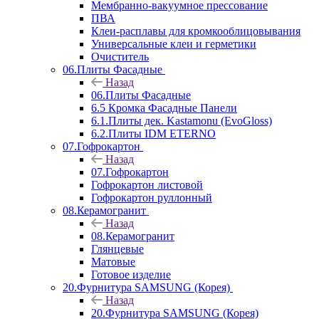
Мембранно-вакуумное прессование
ПВА
Клеи-расплавы для кромкооблицовывания
Универсальные клеи и герметики
Очиститель
06.Плиты Фасадные
Назад
06.Плиты Фасадные
6.5 Кромка Фасадные Панели
6.1.Плиты дек. Kastamonu (EvoGloss)
6.2.Плиты IDM ETERNO
07.Гофрокартон
Назад
07.Гофрокартон
Гофрокартон листовой
Гофрокартон руллонный
08.Керамогранит
Назад
08.Керамогранит
Глянцевые
Матовые
Готовое изделие
20.Фурнитура SAMSUNG (Корея)
Назад
20.Фурнитура SAMSUNG (Корея)