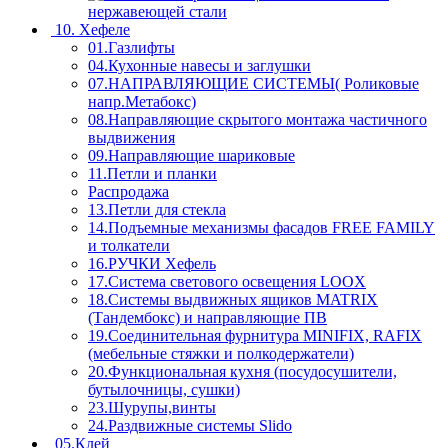
нержавеющей стали
10. Хефеле
01.Газлифты
04.Кухонные навесы и заглушки
07.НАПРАВЛЯЮЩИЕ СИСТЕМЫ( Роликовые
напр.Метабокс)
08.Направляющие скрытого монтажа частичного
выдвижения
09.Направляющие шариковые
11.Петли и планки
Распродажа
13.Петли для стекла
14.Подъемные механизмы фасадов FREE FAMILY
и толкатели
16.РУЧКИ Хефель
17.Система светового освещения LOOX
18.Системы выдвижных ящиков MATRIX
(Тандембокс) и направляющие ПВ
19.Соединительная фурнитура MINIFIX, RAFIX
(мебельные стяжки и полкодержатели)
20.Функциональная кухня (посудосушители,
бутылочницы, сушки)
23.Шурупы,винты
24.Раздвижные системы Slido
05.Клей