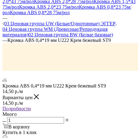
2,0*43 75м/рол
Кромка ABS 2,0*28 75м/рол
Кромка ABS 1,5*43
75м/рол
Кромка ABS 2,0*23 75м/рол
Кромка ABS 0,8*23 75м/
рол
Кромка ABS 0,8*28 75м/рол
—
03 Ценовая группа UW (Белые/Однотонные) ЭГГЕР
04 Ценовая группа WM (Древесные/Репродукция
материалов)
02 Ценовая группа BW (Белые базовые)
—
Кромка ABS 0,4*19 мм U222 Крем бежевый ST9
Кромка ABS 0,4*19 мм U222 Крем бежевый ST9
14,50
р.
/м
Варианты цен
14,50
р.
/м
Подробности
Много
В корзину
Купить в 1 клик