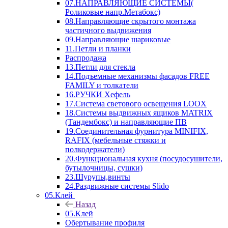
07.НАПРАВЛЯЮЩИЕ СИСТЕМЫ(
Роликовые напр.Метабокс)
08.Направляющие скрытого монтажа
частичного выдвижения
09.Направляющие шариковые
11.Петли и планки
Распродажа
13.Петли для стекла
14.Подъемные механизмы фасадов FREE
FAMILY и толкатели
16.РУЧКИ Хефель
17.Система светового освещения LOOX
18.Системы выдвижных ящиков MATRIX
(Тандембокс) и направляющие ПВ
19.Соединительная фурнитура MINIFIX,
RAFIX (мебельные стяжки и
полкодержатели)
20.Функциональная кухня (посудосушители,
бутылочницы, сушки)
23.Шурупы,винты
24.Раздвижные системы Slido
05.Клей
Назад
05.Клей
Обертывание профиля