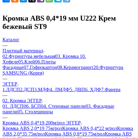
Кромка ABS 0,4*19 мм U222 Крем
бежевый ST9
Каталог
—
Плитный материал
02.Фурнитура мебельная
03. Кромка
10.
Хефеле
05.Клей
06.Плиты
Фасадные
07.Гофрокартон
08.Керамогранит
20.Фурнитура
SAMSUNG (Корея)
—
ЭГГЕР
1.ЛДСП
2.ДСП
3.МДФ
4. ЛМДФ
5. ДВП
6. ХДФ
7.Фанера
—
02. Кромка ЭГГЕР
01. ЛДСП
06. БСП
04. Стеновые панели
03. Фасадные
панели
05. Столешницы
—
Кромка ABS 0,4*19 200м/рол ЭГГЕР
Кромка ABS 2,0*19 75м/рол
Кромка ABS 0,4*22 м/рол
Кромка
ABS 2,0*35 75м/рол
Кромка ABS 0,8*19 75м/рол
Кромка ABS