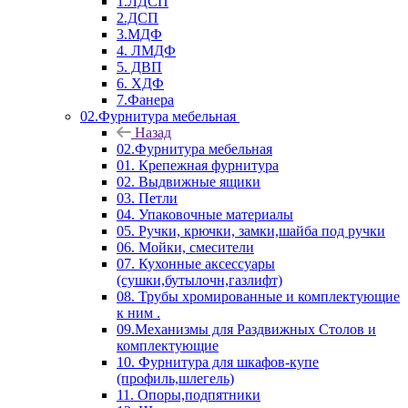
1.ЛДСП
2.ДСП
3.МДФ
4. ЛМДФ
5. ДВП
6. ХДФ
7.Фанера
02.Фурнитура мебельная
Назад
02.Фурнитура мебельная
01. Крепежная фурнитура
02. Выдвижные ящики
03. Петли
04. Упаковочные материалы
05. Ручки, крючки, замки,шайба под ручки
06. Мойки, смесители
07. Кухонные аксессуары
(сушки,бутылочн,газлифт)
08. Трубы хромированные и комплектующие
к ним .
09.Механизмы для Раздвижных Столов и
комплектующие
10. Фурнитура для шкафов-купе
(профиль,шлегель)
11. Опоры,подпятники