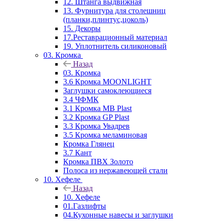
12. Штанга выдвижная
13. Фурнитура для столешниц
(планки,плинтус,цоколь)
15. Декоры
17.Реставрационный материал
19. Уплотнитель силиконовый
03. Кромка
Назад
03. Кромка
3.6 Кромка MOONLIGHT
Заглушки самоклеющиеся
3.4 ЧФМК
3.1 Кромка MB Plast
3.2 Кромка GP Plast
3.3 Кромка Увадрев
3.5 Кромка меламиновая
Кромка Глянец
3.7 Кант
Кромка ПВХ Золото
Полоса из нержавеющей стали
10. Хефеле
Назад
10. Хефеле
01.Газлифты
04.Кухонные навесы и заглушки