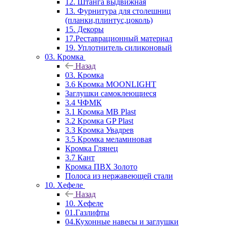
12. Штанга выдвижная
13. Фурнитура для столешниц
(планки,плинтус,цоколь)
15. Декоры
17.Реставрационный материал
19. Уплотнитель силиконовый
03. Кромка
Назад
03. Кромка
3.6 Кромка MOONLIGHT
Заглушки самоклеющиеся
3.4 ЧФМК
3.1 Кромка MB Plast
3.2 Кромка GP Plast
3.3 Кромка Увадрев
3.5 Кромка меламиновая
Кромка Глянец
3.7 Кант
Кромка ПВХ Золото
Полоса из нержавеющей стали
10. Хефеле
Назад
10. Хефеле
01.Газлифты
04.Кухонные навесы и заглушки