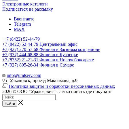
Электронные каталоги
Подписаться на рассылку
Вконтакте
Telegram
MAX
+7 (8422) 52-44-79
+7 (8422) 52-44-79
Центральный офис
+7 (927) 270-57-68
Филиал в Засвияжском районе
+7 (937) 444-68-88
Филиал в Кузнецке
+7 (8352) 21-21-31
Филиал в Новочебоксарске
+7 (927) 805-26-34
Филиал в Самаре
info@uralserv.com
г. Ульяновск, проезд Максимова, д.9
Политика защиты и обработки персональных данных
2026 © ООО "Уралсервис" - легко понять где покупать
Найти