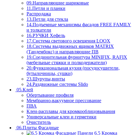
09.Направляющие шариковые
11.Петли и планки
Распродажа
13.Петли для стекла
14.Подъемные механизмы фасадов FREE FAMILY
и толкатели
16.РУЧКИ Хефель
17.Система светового освещения LOOX
18.Системы выдвижных ящиков MATRIX
(Тандембокс) и направляющие ПВ
19.Соединительная фурнитура MINIFIX, RAFIX
(мебельные стяжки и полкодержатели)
20.Функциональная кухня (посудосушители,
бутылочницы, сушки)
23.Шурупы,винты
24.Раздвижные системы Slido
05.Клей
Обертывание профиля
Мембранно-вакуумное прессование
ПВА
Клеи-расплавы для кромкооблицовывания
Универсальные клеи и герметики
Очиститель
06.Плиты Фасадные
6.5 Кромка