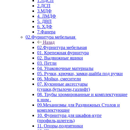
1.ЛДСП
2.ДСП
3.МДФ
4. ЛМДФ
5. ДВП
6. ХДФ
7.Фанера
02.Фурнитура мебельная
Назад
02.Фурнитура мебельная
01. Крепежная фурнитура
02. Выдвижные ящики
03. Петли
04. Упаковочные материалы
05. Ручки, крючки, замки,шайба под ручки
06. Мойки, смесители
07. Кухонные аксессуары
(сушки,бутылочн,газлифт)
08. Трубы хромированные и комплектующие
к ним .
09.Механизмы для Раздвижных Столов и
комплектующие
10. Фурнитура для шкафов-купе
(профиль,шлегель)
11. Опоры,подпятники