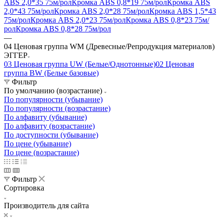
ABS 2,0*35 75м/рол
Кромка ABS 0,8*19 75м/рол
Кромка ABS
2,0*43 75м/рол
Кромка ABS 2,0*28 75м/рол
Кромка ABS 1,5*43
75м/рол
Кромка ABS 2,0*23 75м/рол
Кромка ABS 0,8*23 75м/
рол
Кромка ABS 0,8*28 75м/рол
—
04 Ценовая группа WM (Древесные/Репродукция материалов)
ЭГГЕР
03 Ценовая группа UW (Белые/Однотонные)
02 Ценовая
группа BW (Белые базовые)
Фильтр
По умолчанию (возрастание)
По популярности (убывание)
По популярности (возрастание)
По алфавиту (убывание)
По алфавиту (возрастание)
По доступности (убывание)
По цене (убывание)
По цене (возрастание)
Фильтр
Сортировка
Производитель для сайта