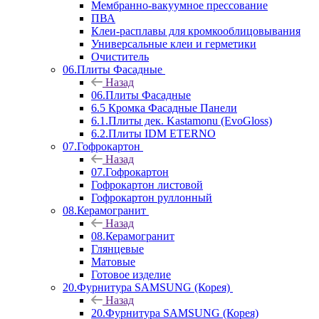
Мембранно-вакуумное прессование
ПВА
Клеи-расплавы для кромкооблицовывания
Универсальные клеи и герметики
Очиститель
06.Плиты Фасадные
Назад
06.Плиты Фасадные
6.5 Кромка Фасадные Панели
6.1.Плиты дек. Kastamonu (EvoGloss)
6.2.Плиты IDM ETERNO
07.Гофрокартон
Назад
07.Гофрокартон
Гофрокартон листовой
Гофрокартон руллонный
08.Керамогранит
Назад
08.Керамогранит
Глянцевые
Матовые
Готовое изделие
20.Фурнитура SAMSUNG (Корея)
Назад
20.Фурнитура SAMSUNG (Корея)