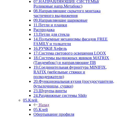
07.НАПРАВЛЯЮЩИЕ СИСТЕМЫ(
Роликовые напр.Метабокс)
08.Направляющие скрытого монтажа
частичного выдвижения
09.Направляющие шариковые
11.Петли и планки
Распродажа
13.Петли для стекла
14.Подъемные механизмы фасадов FREE
FAMILY и толкатели
16.РУЧКИ Хефель
17.Система светового освещения LOOX
18.Системы выдвижных ящиков MATRIX
(Тандембокс) и направляющие ПВ
19.Соединительная фурнитура MINIFIX,
RAFIX (мебельные стяжки и
полкодержатели)
20.Функциональная кухня (посудосушители,
бутылочницы, сушки)
23.Шурупы,винты
24.Раздвижные системы Slido
05.Клей
Назад
05.Клей
Обертывание профиля