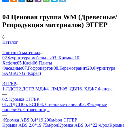
04 Ценовая группа WM (Древесные/
Репродукция материалов) ЭГГЕР
8
Каталог
—
Плитный материал
02.Фурнитура мебельная
03. Кромка
10.
Хефеле
05.Клей
06.Плиты
Фасадные
07.Гофрокартон
08.Керамогранит
20.Фурнитура
SAMSUNG (Корея)
—
ЭГГЕР
1.ЛДСП
2.ДСП
3.МДФ
4. ЛМДФ
5. ДВП
6. ХДФ
7.Фанера
—
02. Кромка ЭГГЕР
01. ЛДСП
06. БСП
04. Стеновые панели
03. Фасадные
панели
05. Столешницы
—
Кромка ABS 0,4*19 200м/рол ЭГГЕР
Кромка ABS 2,0*19 75м/рол
Кромка ABS 0,4*22 м/рол
Кромка