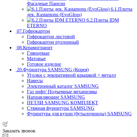
Фасадные Панели
6.1.Плиты
дек. Kastamonu (EvoGloss)
6.2.Плиты IDM
ETERNO
07.Гофрокартон
Гофрокартон листовой
Гофрокартон руллонный
08.Керамогранит
Глянцевые
Матовые
Готовое изделие
20.Фурнитура SAMSUNG (Корея)
Уголки с декоративной крышкой + металл
Навесы
Электронный каталог SAMSUNG
Газ лифт/ Подъемные механизмы
Направляющие SAMSUNG
ПЕТЛИ SAMSUNG КОМПЛЕКТ
Стяжная фурнитура SAMSUNG
Фурнитура для кухни (бутылочницы) SAMSUNG
Заказать звонок