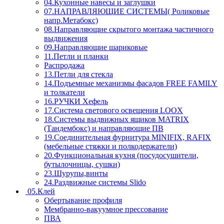
04.Кухонные навесы и заглушки
07.НАПРАВЛЯЮЩИЕ СИСТЕМЫ( Роликовые
напр.Метабокс)
08.Направляющие скрытого монтажа частичного
выдвижения
09.Направляющие шариковые
11.Петли и планки
Распродажа
13.Петли для стекла
14.Подъемные механизмы фасадов FREE FAMILY
и толкатели
16.РУЧКИ Хефель
17.Система светового освещения LOOX
18.Системы выдвижных ящиков MATRIX
(Тандембокс) и направляющие ПВ
19.Соединительная фурнитура MINIFIX, RAFIX
(мебельные стяжки и полкодержатели)
20.Функциональная кухня (посудосушители,
бутылочницы, сушки)
23.Шурупы,винты
24.Раздвижные системы Slido
05.Клей
Обертывание профиля
Мембранно-вакуумное прессование
ПВА