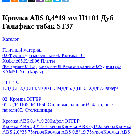
Кромка ABS 0,4*19 мм H1181 Дуб
Галифакс табак ST37
Каталог
—
Плитный материал
02.Фурнитура мебельная
03. Кромка
10.
Хефеле
05.Клей
06.Плиты
Фасадные
07.Гофрокартон
08.Керамогранит
20.Фурнитура
SAMSUNG (Корея)
—
ЭГГЕР
1.ЛДСП
2.ДСП
3.МДФ
4. ЛМДФ
5. ДВП
6. ХДФ
7.Фанера
—
02. Кромка ЭГГЕР
01. ЛДСП
06. БСП
04. Стеновые панели
03. Фасадные
панели
05. Столешницы
—
Кромка ABS 0,4*19 200м/рол ЭГГЕР
Кромка ABS 2,0*19 75м/рол
Кромка ABS 0,4*22 м/рол
Кромка
ABS 2,0*35 75м/рол
Кромка ABS 0,8*19 75м/рол
Кромка ABS