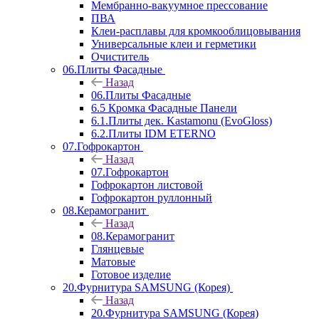
Мембранно-вакуумное прессование
ПВА
Клеи-расплавы для кромкооблицовывания
Универсальные клеи и герметики
Очиститель
06.Плиты Фасадные
Назад
06.Плиты Фасадные
6.5 Кромка Фасадные Панели
6.1.Плиты дек. Kastamonu (EvoGloss)
6.2.Плиты IDM ETERNO
07.Гофрокартон
Назад
07.Гофрокартон
Гофрокартон листовой
Гофрокартон руллонный
08.Керамогранит
Назад
08.Керамогранит
Глянцевые
Матовые
Готовое изделие
20.Фурнитура SAMSUNG (Корея)
Назад
20.Фурнитура SAMSUNG (Корея)