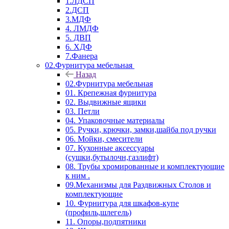
1.ЛДСП
2.ДСП
3.МДФ
4. ЛМДФ
5. ДВП
6. ХДФ
7.Фанера
02.Фурнитура мебельная
Назад
02.Фурнитура мебельная
01. Крепежная фурнитура
02. Выдвижные ящики
03. Петли
04. Упаковочные материалы
05. Ручки, крючки, замки,шайба под ручки
06. Мойки, смесители
07. Кухонные аксессуары
(сушки,бутылочн,газлифт)
08. Трубы хромированные и комплектующие
к ним .
09.Механизмы для Раздвижных Столов и
комплектующие
10. Фурнитура для шкафов-купе
(профиль,шлегель)
11. Опоры,подпятники