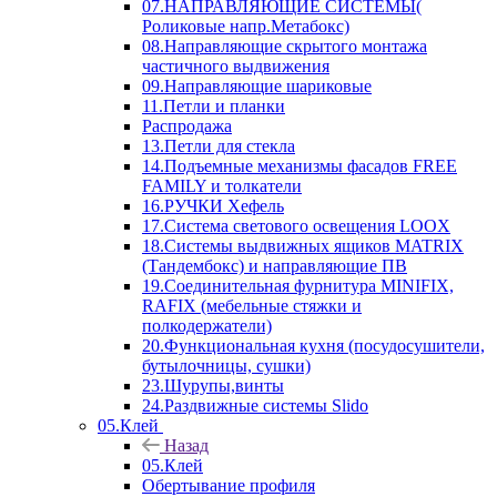
07.НАПРАВЛЯЮЩИЕ СИСТЕМЫ(
Роликовые напр.Метабокс)
08.Направляющие скрытого монтажа
частичного выдвижения
09.Направляющие шариковые
11.Петли и планки
Распродажа
13.Петли для стекла
14.Подъемные механизмы фасадов FREE
FAMILY и толкатели
16.РУЧКИ Хефель
17.Система светового освещения LOOX
18.Системы выдвижных ящиков MATRIX
(Тандембокс) и направляющие ПВ
19.Соединительная фурнитура MINIFIX,
RAFIX (мебельные стяжки и
полкодержатели)
20.Функциональная кухня (посудосушители,
бутылочницы, сушки)
23.Шурупы,винты
24.Раздвижные системы Slido
05.Клей
Назад
05.Клей
Обертывание профиля