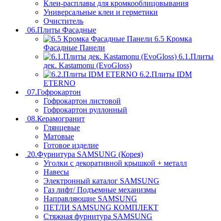
Клеи-расплавы для кромкооблицовывания
Универсальные клеи и герметики
Очиститель
06.Плиты Фасадные
6.5 Кромка
Фасадные Панели
6.1.Плиты
дек. Kastamonu (EvoGloss)
6.2.Плиты IDM
ETERNO
07.Гофрокартон
Гофрокартон листовой
Гофрокартон руллонный
08.Керамогранит
Глянцевые
Матовые
Готовое изделие
20.Фурнитура SAMSUNG (Корея)
Уголки с декоративной крышкой + металл
Навесы
Электронный каталог SAMSUNG
Газ лифт/ Подъемные механизмы
Направляющие SAMSUNG
ПЕТЛИ SAMSUNG КОМПЛЕКТ
Стяжная фурнитура SAMSUNG