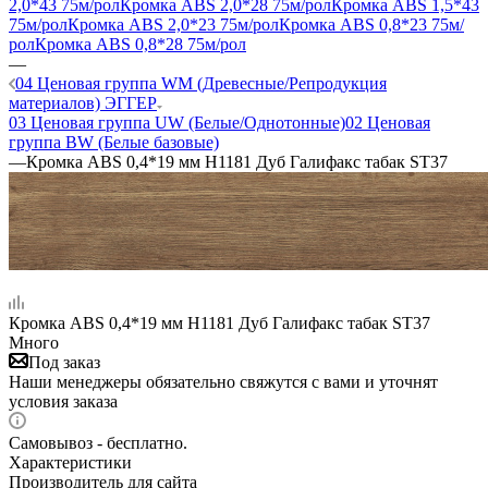
2,0*43 75м/рол
Кромка ABS 2,0*28 75м/рол
Кромка ABS 1,5*43
75м/рол
Кромка ABS 2,0*23 75м/рол
Кромка ABS 0,8*23 75м/
рол
Кромка ABS 0,8*28 75м/рол
—
04 Ценовая группа WM (Древесные/Репродукция
материалов) ЭГГЕР
03 Ценовая группа UW (Белые/Однотонные)
02 Ценовая
группа BW (Белые базовые)
—
Кромка ABS 0,4*19 мм H1181 Дуб Галифакс табак ST37
Кромка ABS 0,4*19 мм H1181 Дуб Галифакс табак ST37
Много
Под заказ
Наши менеджеры обязательно свяжутся с вами и уточнят
условия заказа
Самовывоз - бесплатно.
Характеристики
Производитель для сайта