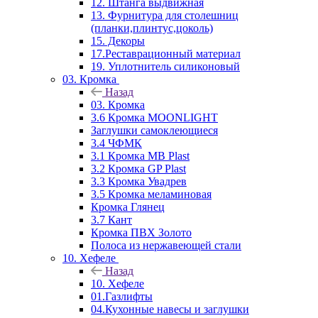
12. Штанга выдвижная
13. Фурнитура для столешниц
(планки,плинтус,цоколь)
15. Декоры
17.Реставрационный материал
19. Уплотнитель силиконовый
03. Кромка
Назад
03. Кромка
3.6 Кромка MOONLIGHT
Заглушки самоклеющиеся
3.4 ЧФМК
3.1 Кромка MB Plast
3.2 Кромка GP Plast
3.3 Кромка Увадрев
3.5 Кромка меламиновая
Кромка Глянец
3.7 Кант
Кромка ПВХ Золото
Полоса из нержавеющей стали
10. Хефеле
Назад
10. Хефеле
01.Газлифты
04.Кухонные навесы и заглушки