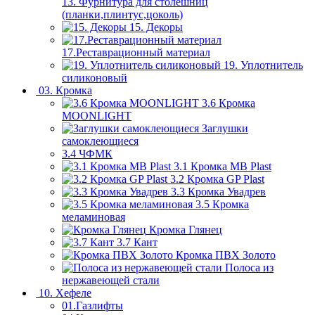
13. Фурнитура для столешниц
(планки,плинтус,цоколь)
15. Декоры
17.Реставрационный материал
19. Уплотнитель
силиконовый
03. Кромка
3.6 Кромка
MOONLIGHT
Заглушки
самоклеющиеся
3.4 ЧФМК
3.1 Кромка MB Plast
3.2 Кромка GP Plast
3.3 Кромка Увадрев
3.5 Кромка
меламиновая
Кромка Глянец
3.7 Кант
Кромка ПВХ Золото
Полоса из
нержавеющей стали
10. Хефеле
01.Газлифты