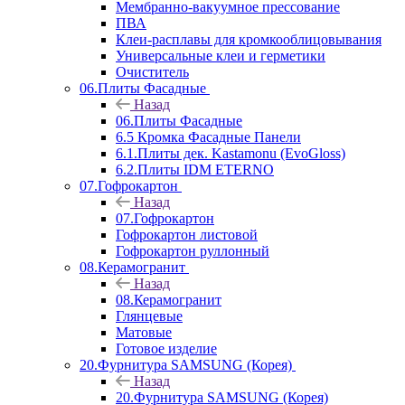
Мембранно-вакуумное прессование
ПВА
Клеи-расплавы для кромкооблицовывания
Универсальные клеи и герметики
Очиститель
06.Плиты Фасадные
Назад
06.Плиты Фасадные
6.5 Кромка Фасадные Панели
6.1.Плиты дек. Kastamonu (EvoGloss)
6.2.Плиты IDM ETERNO
07.Гофрокартон
Назад
07.Гофрокартон
Гофрокартон листовой
Гофрокартон руллонный
08.Керамогранит
Назад
08.Керамогранит
Глянцевые
Матовые
Готовое изделие
20.Фурнитура SAMSUNG (Корея)
Назад
20.Фурнитура SAMSUNG (Корея)