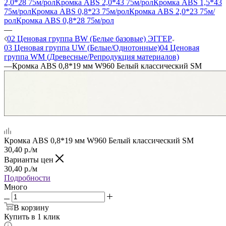
2,0*28 75м/рол
Кромка ABS 2,0*43 75м/рол
Кромка ABS 1,5*43
75м/рол
Кромка ABS 0,8*23 75м/рол
Кромка ABS 2,0*23 75м/
рол
Кромка ABS 0,8*28 75м/рол
—
02 Ценовая группа BW (Белые базовые) ЭГГЕР
03 Ценовая группа UW (Белые/Однотонные)
04 Ценовая
группа WM (Древесные/Репродукция материалов)
—
Кромка ABS 0,8*19 мм W960 Белый классический SM
Кромка ABS 0,8*19 мм W960 Белый классический SM
30,40
р.
/м
Варианты цен
30,40
р.
/м
Подробности
Много
В корзину
Купить в 1 клик