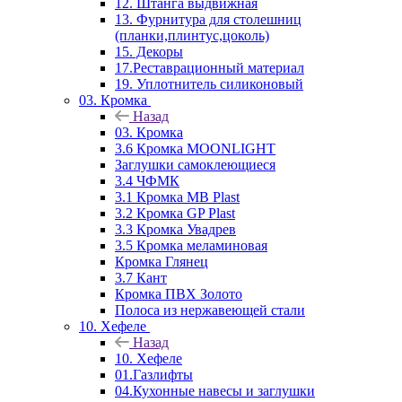
12. Штанга выдвижная
13. Фурнитура для столешниц
(планки,плинтус,цоколь)
15. Декоры
17.Реставрационный материал
19. Уплотнитель силиконовый
03. Кромка
Назад
03. Кромка
3.6 Кромка MOONLIGHT
Заглушки самоклеющиеся
3.4 ЧФМК
3.1 Кромка MB Plast
3.2 Кромка GP Plast
3.3 Кромка Увадрев
3.5 Кромка меламиновая
Кромка Глянец
3.7 Кант
Кромка ПВХ Золото
Полоса из нержавеющей стали
10. Хефеле
Назад
10. Хефеле
01.Газлифты
04.Кухонные навесы и заглушки