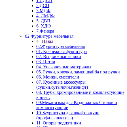
1.ЛДСП
2.ДСП
3.МДФ
4. ЛМДФ
5. ДВП
6. ХДФ
7.Фанера
02.Фурнитура мебельная
Назад
02.Фурнитура мебельная
01. Крепежная фурнитура
02. Выдвижные ящики
03. Петли
04. Упаковочные материалы
05. Ручки, крючки, замки,шайба под ручки
06. Мойки, смесители
07. Кухонные аксессуары
(сушки,бутылочн,газлифт)
08. Трубы хромированные и комплектующие
к ним .
09.Механизмы для Раздвижных Столов и
комплектующие
10. Фурнитура для шкафов-купе
(профиль,шлегель)
11. Опоры,подпятники