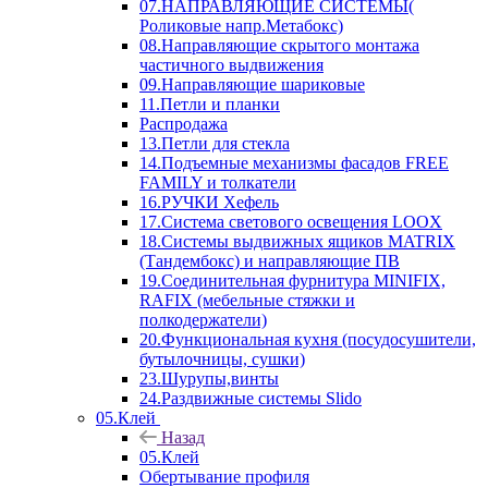
07.НАПРАВЛЯЮЩИЕ СИСТЕМЫ(
Роликовые напр.Метабокс)
08.Направляющие скрытого монтажа
частичного выдвижения
09.Направляющие шариковые
11.Петли и планки
Распродажа
13.Петли для стекла
14.Подъемные механизмы фасадов FREE
FAMILY и толкатели
16.РУЧКИ Хефель
17.Система светового освещения LOOX
18.Системы выдвижных ящиков MATRIX
(Тандембокс) и направляющие ПВ
19.Соединительная фурнитура MINIFIX,
RAFIX (мебельные стяжки и
полкодержатели)
20.Функциональная кухня (посудосушители,
бутылочницы, сушки)
23.Шурупы,винты
24.Раздвижные системы Slido
05.Клей
Назад
05.Клей
Обертывание профиля