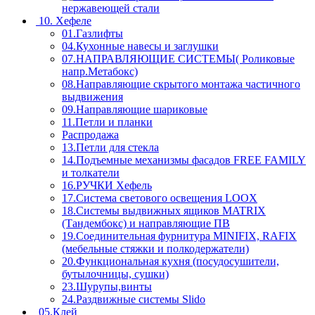
нержавеющей стали
10. Хефеле
01.Газлифты
04.Кухонные навесы и заглушки
07.НАПРАВЛЯЮЩИЕ СИСТЕМЫ( Роликовые
напр.Метабокс)
08.Направляющие скрытого монтажа частичного
выдвижения
09.Направляющие шариковые
11.Петли и планки
Распродажа
13.Петли для стекла
14.Подъемные механизмы фасадов FREE FAMILY
и толкатели
16.РУЧКИ Хефель
17.Система светового освещения LOOX
18.Системы выдвижных ящиков MATRIX
(Тандембокс) и направляющие ПВ
19.Соединительная фурнитура MINIFIX, RAFIX
(мебельные стяжки и полкодержатели)
20.Функциональная кухня (посудосушители,
бутылочницы, сушки)
23.Шурупы,винты
24.Раздвижные системы Slido
05.Клей