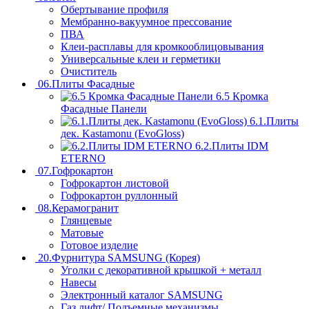
Обертывание профиля
Мембранно-вакуумное прессование
ПВА
Клеи-расплавы для кромкооблицовывания
Универсальные клеи и герметики
Очиститель
06.Плиты Фасадные
6.5 Кромка
Фасадные Панели
6.1.Плиты
дек. Kastamonu (EvoGloss)
6.2.Плиты IDM
ETERNO
07.Гофрокартон
Гофрокартон листовой
Гофрокартон руллонный
08.Керамогранит
Глянцевые
Матовые
Готовое изделие
20.Фурнитура SAMSUNG (Корея)
Уголки с декоративной крышкой + металл
Навесы
Электронный каталог SAMSUNG
Газ лифт/ Подъемные механизмы