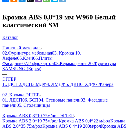
Кромка ABS 0,8*19 мм W960 Белый
классический SM
Каталог
—
Плитный материал
02.Фурнитура мебельная
03. Кромка
10.
Хефеле
05.Клей
06.Плиты
Фасадные
07.Гофрокартон
08.Керамогранит
20.Фурнитура
SAMSUNG (Корея)
—
ЭГГЕР
1.ЛДСП
2.ДСП
3.МДФ
4. ЛМДФ
5. ДВП
6. ХДФ
7.Фанера
—
02. Кромка ЭГГЕР
01. ЛДСП
06. БСП
04. Стеновые панели
03. Фасадные
панели
05. Столешницы
—
Кромка ABS 0,8*19 75м/рол ЭГГЕР
Кромка ABS 2,0*19 75м/рол
Кромка ABS 0,4*22 м/рол
Кромка
ABS 2,0*35 75м/рол
Кромка ABS 0,4*19 200м/рол
Кромка ABS