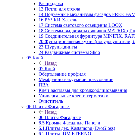
Распродажа
13.Петли для стекла
14.Подъемные механизмы фасадов FREE FAMI
16.РУЧКИ Хефель
17.Система светового освещения LOOX
18.Системы выдвижных ящиков MATRIX (Тан
19.Соединительная фурнитура MINIFIX, RAFI
20.Функциональная кухня (посудосушители, 
23.Шурупы,винты
24.Раздвижные системы Slido
05.Клей
Назад
05.Клей
Обертывание профиля
Мембранно-вакуумное прессование
ПВА
Клеи-расплавы для кромкооблицовывания
Универсальные клеи и герметики
Очиститель
06.Плиты Фасадные
Назад
06.Плиты Фасадные
6.5 Кромка Фасадные Панели
6.1.Плиты дек. Kastamonu (EvoGloss)
6.2.Плиты IDM ETERNO