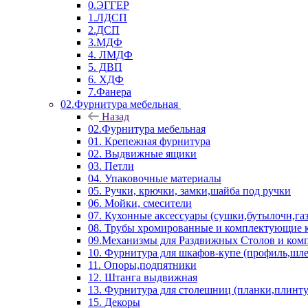
0.ЭГГЕР
1.ЛДСП
2.ДСП
3.МДФ
4. ЛМДФ
5. ДВП
6. ХДФ
7.Фанера
02.Фурнитура мебельная
Назад
02.Фурнитура мебельная
01. Крепежная фурнитура
02. Выдвижные ящики
03. Петли
04. Упаковочные материалы
05. Ручки, крючки, замки,шайба под ручки
06. Мойки, смесители
07. Кухонные аксессуары (сушки,бутылочн,га
08. Трубы хромированные и комплектующие к
09.Механизмы для Раздвижных Столов и ко
10. Фурнитура для шкафов-купе (профиль,шле
11. Опоры,подпятники
12. Штанга выдвижная
13. Фурнитура для столешниц (планки,плинту
15. Декоры