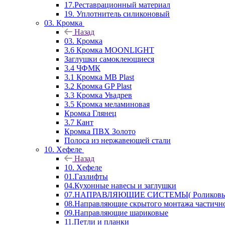
17.Реставрационный материал
19. Уплотнитель силиконовый
03. Кромка
Назад
03. Кромка
3.6 Кромка MOONLIGHT
Заглушки самоклеющиеся
3.4 ЧФМК
3.1 Кромка MB Plast
3.2 Кромка GP Plast
3.3 Кромка Увадрев
3.5 Кромка меламиновая
Кромка Глянец
3.7 Кант
Кромка ПВХ Золото
Полоса из нержавеющей стали
10. Хефеле
Назад
10. Хефеле
01.Газлифты
04.Кухонные навесы и заглушки
07.НАПРАВЛЯЮЩИЕ СИСТЕМЫ( Роликовые 
08.Направляющие скрытого монтажа частичн
09.Направляющие шариковые
11.Петли и планки