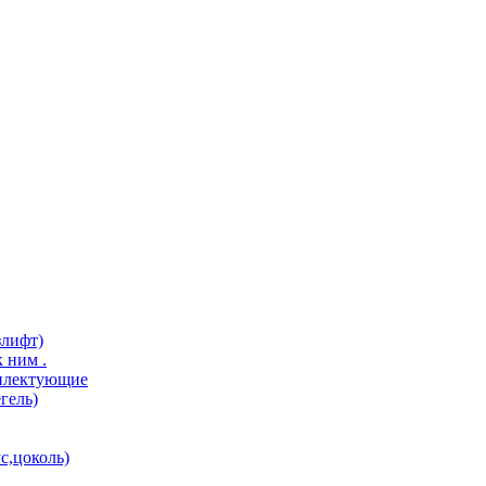
злифт)
 ним .
мплектующие
гель)
с,цоколь)