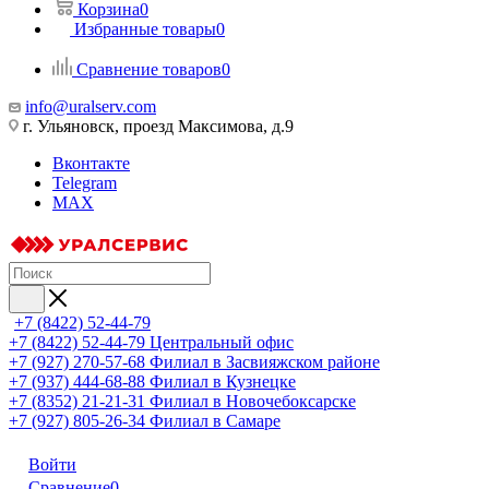
Корзина
0
Избранные товары
0
Сравнение товаров
0
info@uralserv.com
г. Ульяновск, проезд Максимова, д.9
Вконтакте
Telegram
MAX
+7 (8422) 52-44-79
+7 (8422) 52-44-79
Центральный офис
+7 (927) 270-57-68
Филиал в Засвияжском районе
+7 (937) 444-68-88
Филиал в Кузнецке
+7 (8352) 21-21-31
Филиал в Новочебоксарске
+7 (927) 805-26-34
Филиал в Самаре
Войти
Сравнение
0