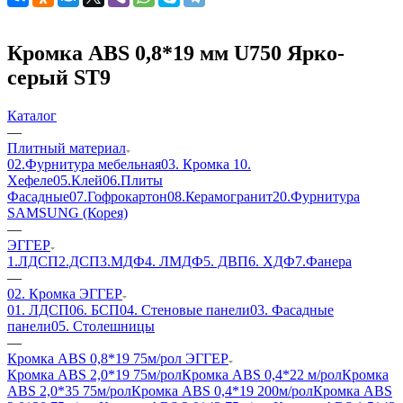
Кромка ABS 0,8*19 мм U750 Ярко-
серый ST9
Каталог
—
Плитный материал
02.Фурнитура мебельная
03. Кромка
10.
Хефеле
05.Клей
06.Плиты
Фасадные
07.Гофрокартон
08.Керамогранит
20.Фурнитура
SAMSUNG (Корея)
—
ЭГГЕР
1.ЛДСП
2.ДСП
3.МДФ
4. ЛМДФ
5. ДВП
6. ХДФ
7.Фанера
—
02. Кромка ЭГГЕР
01. ЛДСП
06. БСП
04. Стеновые панели
03. Фасадные
панели
05. Столешницы
—
Кромка ABS 0,8*19 75м/рол ЭГГЕР
Кромка ABS 2,0*19 75м/рол
Кромка ABS 0,4*22 м/рол
Кромка
ABS 2,0*35 75м/рол
Кромка ABS 0,4*19 200м/рол
Кромка ABS