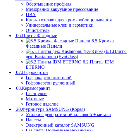
Обертывание профиля
Мембранно-вакуумное прессование
ПВА
Клеи-расплавы для кромкооблицовывания
Универсальные клеи и герметики
Очиститель
06.Плиты Фасадные
6.5 Кромка
Фасадные Панели
6.1.Плиты
дек. Kastamonu (EvoGloss)
6.2.Плиты IDM
ETERNO
07.Гофрокартон
Гофрокартон листовой
Гофрокартон руллонный
08.Керамогранит
Глянцевые
Матовые
Готовое изделие
20.Фурнитура SAMSUNG (Корея)
Уголки с декоративной крышкой + металл
Навесы
Электронный каталог SAMSUNG
Газ лифт/ Подъемные механизмы