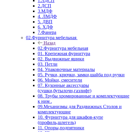
1.ЛДСП
2.ДСП
3.МДФ
4. ЛМДФ
5. ДВП
6. ХДФ
7.Фанера
02.Фурнитура мебельная
Назад
02.Фурнитура мебельная
01. Крепежная фурнитура
02. Выдвижные ящики
03. Петли
04. Упаковочные материалы
05. Ручки, крючки, замки,шайба под ручки
06. Мойки, смесители
07. Кухонные аксессуары
(сушки,бутылочн,газлифт)
08. Трубы хромированные и комплектующие
к ним .
09.Механизмы для Раздвижных Столов и
комплектующие
10. Фурнитура для шкафов-купе
(профиль,шлегель)
11. Опоры,подпятники