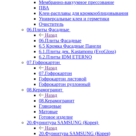
Мембранно-вакуумное прессование
ПВА
Клеи-расплавы для кромкооблицовывания
Универсальные клеи и герметики
Очиститель
06.Плиты Фасадные
Назад
06.Плиты Фасадные
6.5 Кромка Фасадные Панели
6.1.Плиты дек. Kastamonu (EvoGloss)
6.2.Плиты IDM ETERNO
07.Гофрокартон
Назад
07.Гофрокартон
Гофрокартон листовой
Гофрокартон руллонный
08.Керамогранит
Назад
08.Керамогранит
Глянцевые
Матовые
Готовое изделие
20.Фурнитура SAMSUNG (Корея)
Назад
20.Фурнитура SAMSUNG (Корея)