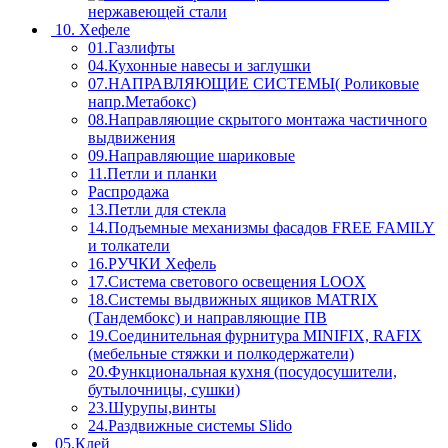
нержавеющей стали
10. Хефеле
01.Газлифты
04.Кухонные навесы и заглушки
07.НАПРАВЛЯЮЩИЕ СИСТЕМЫ( Роликовые
напр.Метабокс)
08.Направляющие скрытого монтажа частичного
выдвижения
09.Направляющие шариковые
11.Петли и планки
Распродажа
13.Петли для стекла
14.Подъемные механизмы фасадов FREE FAMILY
и толкатели
16.РУЧКИ Хефель
17.Система светового освещения LOOX
18.Системы выдвижных ящиков MATRIX
(Тандембокс) и направляющие ПВ
19.Соединительная фурнитура MINIFIX, RAFIX
(мебельные стяжки и полкодержатели)
20.Функциональная кухня (посудосушители,
бутылочницы, сушки)
23.Шурупы,винты
24.Раздвижные системы Slido
05.Клей