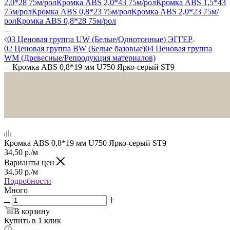
2,0*28 75м/рол
Кромка ABS 2,0*43 75м/рол
Кромка ABS 1,5*43
75м/рол
Кромка ABS 0,8*23 75м/рол
Кромка ABS 2,0*23 75м/
рол
Кромка ABS 0,8*28 75м/рол
—
03 Ценовая группа UW (Белые/Однотонные) ЭГГЕР
02 Ценовая группа BW (Белые базовые)
04 Ценовая группа
WM (Древесные/Репродукция материалов)
—
Кромка ABS 0,8*19 мм U750 Ярко-серый ST9
Кромка ABS 0,8*19 мм U750 Ярко-серый ST9
34,50
р.
/м
Варианты цен
34,50
р.
/м
Подробности
Много
В корзину
Купить в 1 клик