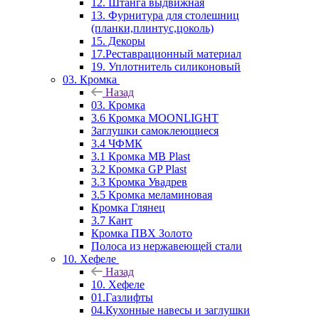
12. Штанга выдвижная
13. Фурнитура для столешниц
(планки,плинтус,цоколь)
15. Декоры
17.Реставрационный материал
19. Уплотнитель силиконовый
03. Кромка
Назад
03. Кромка
3.6 Кромка MOONLIGHT
Заглушки самоклеющиеся
3.4 ЧФМК
3.1 Кромка MB Plast
3.2 Кромка GP Plast
3.3 Кромка Увадрев
3.5 Кромка меламиновая
Кромка Глянец
3.7 Кант
Кромка ПВХ Золото
Полоса из нержавеющей стали
10. Хефеле
Назад
10. Хефеле
01.Газлифты
04.Кухонные навесы и заглушки