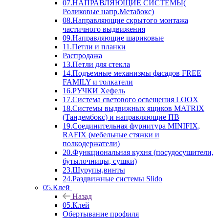
07.НАПРАВЛЯЮЩИЕ СИСТЕМЫ(
Роликовые напр.Метабокс)
08.Направляющие скрытого монтажа
частичного выдвижения
09.Направляющие шариковые
11.Петли и планки
Распродажа
13.Петли для стекла
14.Подъемные механизмы фасадов FREE
FAMILY и толкатели
16.РУЧКИ Хефель
17.Система светового освещения LOOX
18.Системы выдвижных ящиков MATRIX
(Тандембокс) и направляющие ПВ
19.Соединительная фурнитура MINIFIX,
RAFIX (мебельные стяжки и
полкодержатели)
20.Функциональная кухня (посудосушители,
бутылочницы, сушки)
23.Шурупы,винты
24.Раздвижные системы Slido
05.Клей
Назад
05.Клей
Обертывание профиля