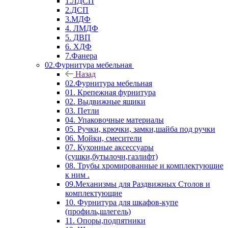
1.ЛДСП
2.ДСП
3.МДФ
4. ЛМДФ
5. ДВП
6. ХДФ
7.Фанера
02.Фурнитура мебельная
Назад
02.Фурнитура мебельная
01. Крепежная фурнитура
02. Выдвижные ящики
03. Петли
04. Упаковочные материалы
05. Ручки, крючки, замки,шайба под ручки
06. Мойки, смесители
07. Кухонные аксессуары
(сушки,бутылочн,газлифт)
08. Трубы хромированные и комплектующие
к ним .
09.Механизмы для Раздвижных Столов и
комплектующие
10. Фурнитура для шкафов-купе
(профиль,шлегель)
11. Опоры,подпятники