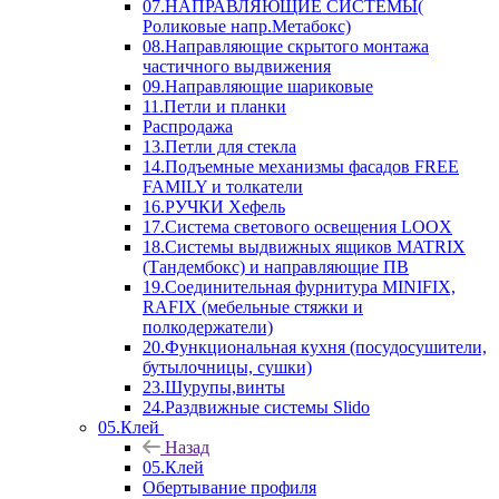
07.НАПРАВЛЯЮЩИЕ СИСТЕМЫ(
Роликовые напр.Метабокс)
08.Направляющие скрытого монтажа
частичного выдвижения
09.Направляющие шариковые
11.Петли и планки
Распродажа
13.Петли для стекла
14.Подъемные механизмы фасадов FREE
FAMILY и толкатели
16.РУЧКИ Хефель
17.Система светового освещения LOOX
18.Системы выдвижных ящиков MATRIX
(Тандембокс) и направляющие ПВ
19.Соединительная фурнитура MINIFIX,
RAFIX (мебельные стяжки и
полкодержатели)
20.Функциональная кухня (посудосушители,
бутылочницы, сушки)
23.Шурупы,винты
24.Раздвижные системы Slido
05.Клей
Назад
05.Клей
Обертывание профиля