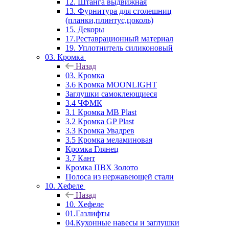
12. Штанга выдвижная
13. Фурнитура для столешниц
(планки,плинтус,цоколь)
15. Декоры
17.Реставрационный материал
19. Уплотнитель силиконовый
03. Кромка
Назад
03. Кромка
3.6 Кромка MOONLIGHT
Заглушки самоклеющиеся
3.4 ЧФМК
3.1 Кромка MB Plast
3.2 Кромка GP Plast
3.3 Кромка Увадрев
3.5 Кромка меламиновая
Кромка Глянец
3.7 Кант
Кромка ПВХ Золото
Полоса из нержавеющей стали
10. Хефеле
Назад
10. Хефеле
01.Газлифты
04.Кухонные навесы и заглушки