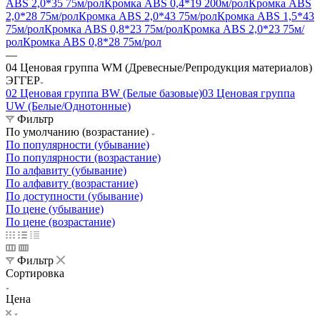
ABS 2,0*35 75м/рол
Кромка ABS 0,4*19 200м/рол
Кромка ABS
2,0*28 75м/рол
Кромка ABS 2,0*43 75м/рол
Кромка ABS 1,5*43
75м/рол
Кромка ABS 0,8*23 75м/рол
Кромка ABS 2,0*23 75м/
рол
Кромка ABS 0,8*28 75м/рол
—
04 Ценовая группа WM (Древесные/Репродукция материалов)
ЭГГЕР
02 Ценовая группа BW (Белые базовые)
03 Ценовая группа
UW (Белые/Однотонные)
Фильтр
По умолчанию (возрастание)
По популярности (убывание)
По популярности (возрастание)
По алфавиту (убывание)
По алфавиту (возрастание)
По доступности (убывание)
По цене (убывание)
По цене (возрастание)
Фильтр
Сортировка
Цена