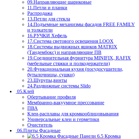
09.Направляющие шариковые
11.Петли и планки
Распродажа
13.Петли для стекла
14.Подъемные механизмы фасадов FREE FAMILY
и толкатели
16.РУЧКИ Хефель
17.Система светового освещения LOOX
18.Системы выдвижных ящиков MATRIX
(Тандембокс) и направляющие ПВ
19.Соединительная фурнитура MINIFIX, RAFIX
(мебельные стяжки и полкодержатели)
20.Функциональная кухня (посудосушители,
бутылочницы, сушки)
23.Шурупы,винты
24.Раздвижные системы Slido
05.Клей
Обертывание профиля
Мембранно-вакуумное прессование
ПВА
Клеи-расплавы для кромкооблицовывания
Универсальные клеи и герметики
Очиститель
06.Плиты Фасадные
6.5 Кромка