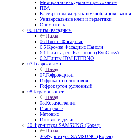
Мембранно-вакуумное прессование
ПВА
Клеи-расплавы для кромкооблицовывания
Универсальные клеи и герметики
Очиститель
06.Плиты Фасадные
Назад
06.Плиты Фасадные
6.5 Кромка Фасадные Панели
6.1.Плиты дек. Kastamonu (EvoGloss)
6.2.Плиты IDM ETERNO
07.Гофрокартон
Назад
07.Гофрокартон
Гофрокартон листовой
Гофрокартон руллонный
08.Керамогранит
Назад
08.Керамогранит
Глянцевые
Матовые
Готовое изделие
20.Фурнитура SAMSUNG (Корея)
Назад
20.Фурнитура SAMSUNG (Корея)