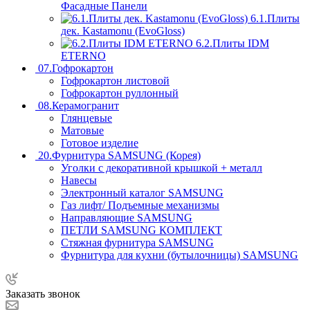
Фасадные Панели
6.1.Плиты
дек. Kastamonu (EvoGloss)
6.2.Плиты IDM
ETERNO
07.Гофрокартон
Гофрокартон листовой
Гофрокартон руллонный
08.Керамогранит
Глянцевые
Матовые
Готовое изделие
20.Фурнитура SAMSUNG (Корея)
Уголки с декоративной крышкой + металл
Навесы
Электронный каталог SAMSUNG
Газ лифт/ Подъемные механизмы
Направляющие SAMSUNG
ПЕТЛИ SAMSUNG КОМПЛЕКТ
Стяжная фурнитура SAMSUNG
Фурнитура для кухни (бутылочницы) SAMSUNG
Заказать звонок