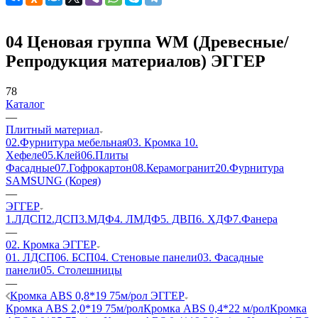
04 Ценовая группа WM (Древесные/
Репродукция материалов) ЭГГЕР
78
Каталог
—
Плитный материал
02.Фурнитура мебельная
03. Кромка
10.
Хефеле
05.Клей
06.Плиты
Фасадные
07.Гофрокартон
08.Керамогранит
20.Фурнитура
SAMSUNG (Корея)
—
ЭГГЕР
1.ЛДСП
2.ДСП
3.МДФ
4. ЛМДФ
5. ДВП
6. ХДФ
7.Фанера
—
02. Кромка ЭГГЕР
01. ЛДСП
06. БСП
04. Стеновые панели
03. Фасадные
панели
05. Столешницы
—
Кромка ABS 0,8*19 75м/рол ЭГГЕР
Кромка ABS 2,0*19 75м/рол
Кромка ABS 0,4*22 м/рол
Кромка