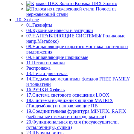
Кромка ПВХ Золото
Полоса из
нержавеющей стали
10. Хефеле
01.Газлифты
04.Кухонные навесы и заглушки
07.НАПРАВЛЯЮЩИЕ СИСТЕМЫ( Роликовые
напр.Метабокс)
08.Направляющие скрытого монтажа частичного
выдвижения
09.Направляющие шариковые
11.Петли и планки
Распродажа
13.Петли для стекла
14.Подъемные механизмы фасадов FREE FAMILY
и толкатели
16.РУЧКИ Хефель
17.Система светового освещения LOOX
18.Системы выдвижных ящиков MATRIX
(Тандембокс) и направляющие ПВ
19.Соединительная фурнитура MINIFIX, RAFIX
(мебельные стяжки и полкодержатели)
20.Функциональная кухня (посудосушители,
бутылочницы, сушки)
23.Шурупы,винты