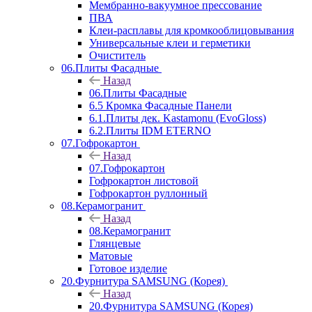
Мембранно-вакуумное прессование
ПВА
Клеи-расплавы для кромкооблицовывания
Универсальные клеи и герметики
Очиститель
06.Плиты Фасадные
Назад
06.Плиты Фасадные
6.5 Кромка Фасадные Панели
6.1.Плиты дек. Kastamonu (EvoGloss)
6.2.Плиты IDM ETERNO
07.Гофрокартон
Назад
07.Гофрокартон
Гофрокартон листовой
Гофрокартон руллонный
08.Керамогранит
Назад
08.Керамогранит
Глянцевые
Матовые
Готовое изделие
20.Фурнитура SAMSUNG (Корея)
Назад
20.Фурнитура SAMSUNG (Корея)