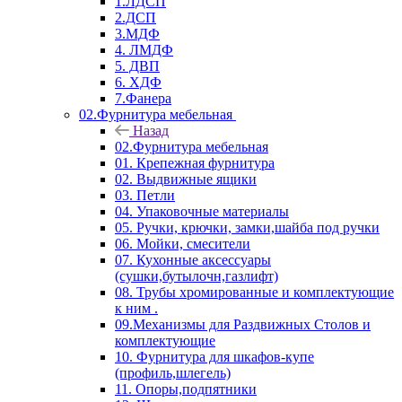
1.ЛДСП
2.ДСП
3.МДФ
4. ЛМДФ
5. ДВП
6. ХДФ
7.Фанера
02.Фурнитура мебельная
Назад
02.Фурнитура мебельная
01. Крепежная фурнитура
02. Выдвижные ящики
03. Петли
04. Упаковочные материалы
05. Ручки, крючки, замки,шайба под ручки
06. Мойки, смесители
07. Кухонные аксессуары
(сушки,бутылочн,газлифт)
08. Трубы хромированные и комплектующие
к ним .
09.Механизмы для Раздвижных Столов и
комплектующие
10. Фурнитура для шкафов-купе
(профиль,шлегель)
11. Опоры,подпятники