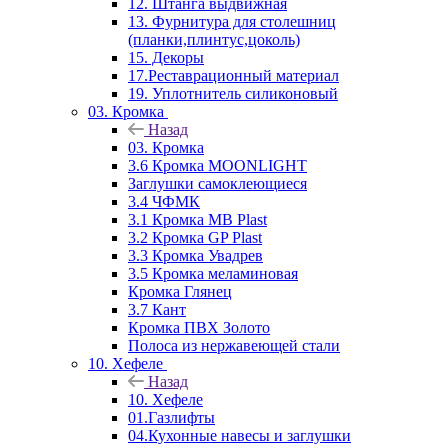
12. Штанга выдвижная
13. Фурнитура для столешниц
(планки,плинтус,цоколь)
15. Декоры
17.Реставрационный материал
19. Уплотнитель силиконовый
03. Кромка
Назад
03. Кромка
3.6 Кромка MOONLIGHT
Заглушки самоклеющиеся
3.4 ЧФМК
3.1 Кромка MB Plast
3.2 Кромка GP Plast
3.3 Кромка Увадрев
3.5 Кромка меламиновая
Кромка Глянец
3.7 Кант
Кромка ПВХ Золото
Полоса из нержавеющей стали
10. Хефеле
Назад
10. Хефеле
01.Газлифты
04.Кухонные навесы и заглушки