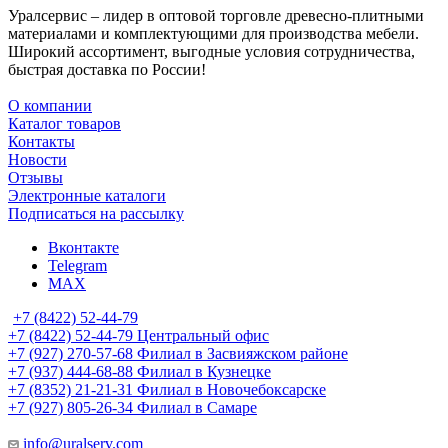
Уралсервис – лидер в оптовой торговле древесно-плитными
материалами и комплектующими для производства мебели.
Широкий ассортимент, выгодные условия сотрудничества,
быстрая доставка по России!
О компании
Каталог товаров
Контакты
Новости
Отзывы
Электронные каталоги
Подписаться на рассылку
Вконтакте
Telegram
MAX
+7 (8422) 52-44-79
+7 (8422) 52-44-79
Центральный офис
+7 (927) 270-57-68
Филиал в Засвияжском районе
+7 (937) 444-68-88
Филиал в Кузнецке
+7 (8352) 21-21-31
Филиал в Новочебоксарске
+7 (927) 805-26-34
Филиал в Самаре
info@uralserv.com