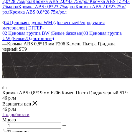
2,0*28 75м/рол
Кромка ABS 2,0*43 75м/рол
Кромка ABS 1,5*43
75м/рол
Кромка ABS 0,8*23 75м/рол
Кромка ABS 2,0*23 75м/
рол
Кромка ABS 0,8*28 75м/рол
—
04 Ценовая группа WM (Древесные/Репродукция
материалов) ЭГГЕР
02 Ценовая группа BW (Белые базовые)
03 Ценовая группа
UW (Белые/Однотонные)
—
Кромка ABS 0,8*19 мм F206 Камень Пьетра Гриджиа
черный ST9
Кромка ABS 0,8*19 мм F206 Камен Пьетр Гридж черный ST9
46
р.
/м
Варианты цен
46
р.
/м
Подробности
Много
В корзину