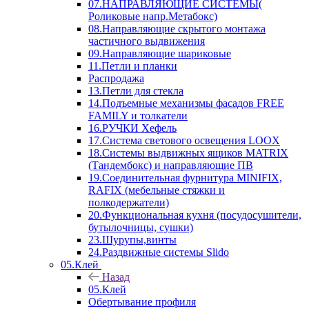
07.НАПРАВЛЯЮЩИЕ СИСТЕМЫ(
Роликовые напр.Метабокс)
08.Направляющие скрытого монтажа
частичного выдвижения
09.Направляющие шариковые
11.Петли и планки
Распродажа
13.Петли для стекла
14.Подъемные механизмы фасадов FREE
FAMILY и толкатели
16.РУЧКИ Хефель
17.Система светового освещения LOOX
18.Системы выдвижных ящиков MATRIX
(Тандембокс) и направляющие ПВ
19.Соединительная фурнитура MINIFIX,
RAFIX (мебельные стяжки и
полкодержатели)
20.Функциональная кухня (посудосушители,
бутылочницы, сушки)
23.Шурупы,винты
24.Раздвижные системы Slido
05.Клей
Назад
05.Клей
Обертывание профиля