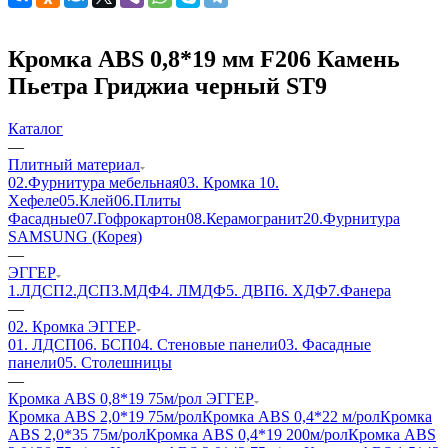
Кромка ABS 0,8*19 мм F206 Камень
Пьетра Гриджиа черный ST9
Каталог
—
Плитный материал
02.Фурнитура мебельная
03. Кромка
10.
Хефеле
05.Клей
06.Плиты
Фасадные
07.Гофрокартон
08.Керамогранит
20.Фурнитура
SAMSUNG (Корея)
—
ЭГГЕР
1.ЛДСП
2.ДСП
3.МДФ
4. ЛМДФ
5. ДВП
6. ХДФ
7.Фанера
—
02. Кромка ЭГГЕР
01. ЛДСП
06. БСП
04. Стеновые панели
03. Фасадные
панели
05. Столешницы
—
Кромка ABS 0,8*19 75м/рол ЭГГЕР
Кромка ABS 2,0*19 75м/рол
Кромка ABS 0,4*22 м/рол
Кромка
ABS 2,0*35 75м/рол
Кромка ABS 0,4*19 200м/рол
Кромка ABS