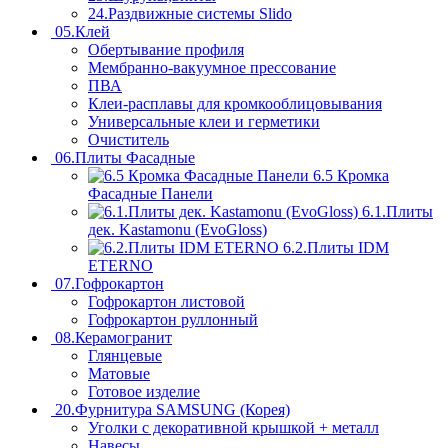
24.Раздвижные системы Slido
05.Клей
Обертывание профиля
Мембранно-вакуумное прессование
ПВА
Клеи-расплавы для кромкооблицовывания
Универсальные клеи и герметики
Очиститель
06.Плиты Фасадные
6.5 Кромка
Фасадные Панели
6.1.Плиты
дек. Kastamonu (EvoGloss)
6.2.Плиты IDM
ETERNO
07.Гофрокартон
Гофрокартон листовой
Гофрокартон руллонный
08.Керамогранит
Глянцевые
Матовые
Готовое изделие
20.Фурнитура SAMSUNG (Корея)
Уголки с декоративной крышкой + металл
Навесы