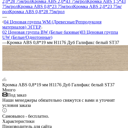
2,0*28 75м/рол
Кромка ABS 2,0*43 75м/рол
Кромка ABS 1,5*43
75м/рол
Кромка ABS 0,8*23 75м/рол
Кромка ABS 2,0*23 75м/
рол
Кромка ABS 0,8*28 75м/рол
—
04 Ценовая группа WM (Древесные/Репродукция
материалов) ЭГГЕР
02 Ценовая группа BW (Белые базовые)
03 Ценовая группа
UW (Белые/Однотонные)
—
Кромка ABS 0,8*19 мм H1176 Дуб Галифакс белый ST37
Кромка ABS 0,8*19 мм H1176 Дуб Галифакс белый ST37
Много
Под заказ
Наши менеджеры обязательно свяжутся с вами и уточнят
условия заказа
Самовывоз - бесплатно.
Характеристики
Производитель для сайта