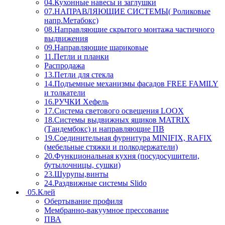
04.Кухонные навесы и заглушки
07.НАПРАВЛЯЮЩИЕ СИСТЕМЫ( Роликовые
напр.Метабокс)
08.Направляющие скрытого монтажа частичного
выдвижения
09.Направляющие шариковые
11.Петли и планки
Распродажа
13.Петли для стекла
14.Подъемные механизмы фасадов FREE FAMILY
и толкатели
16.РУЧКИ Хефель
17.Система светового освещения LOOX
18.Системы выдвижных ящиков MATRIX
(Тандембокс) и направляющие ПВ
19.Соединительная фурнитура MINIFIX, RAFIX
(мебельные стяжки и полкодержатели)
20.Функциональная кухня (посудосушители,
бутылочницы, сушки)
23.Шурупы,винты
24.Раздвижные системы Slido
05.Клей
Обертывание профиля
Мембранно-вакуумное прессование
ПВА