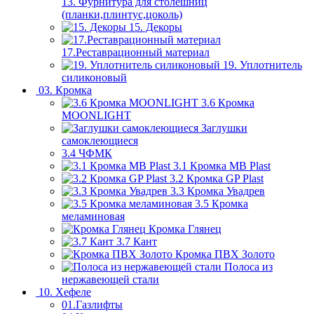
13. Фурнитура для столешниц
(планки,плинтус,цоколь)
15. Декоры
17.Реставрационный материал
19. Уплотнитель
силиконовый
03. Кромка
3.6 Кромка
MOONLIGHT
Заглушки
самоклеющиеся
3.4 ЧФМК
3.1 Кромка MB Plast
3.2 Кромка GP Plast
3.3 Кромка Увадрев
3.5 Кромка
меламиновая
Кромка Глянец
3.7 Кант
Кромка ПВХ Золото
Полоса из
нержавеющей стали
10. Хефеле
01.Газлифты