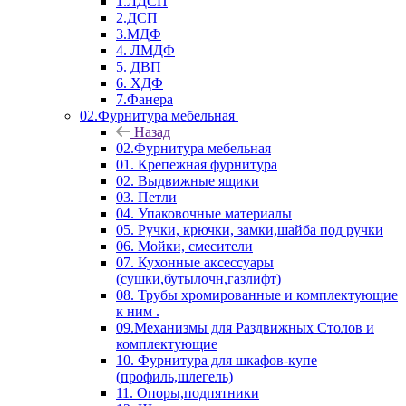
1.ЛДСП
2.ДСП
3.МДФ
4. ЛМДФ
5. ДВП
6. ХДФ
7.Фанера
02.Фурнитура мебельная
Назад
02.Фурнитура мебельная
01. Крепежная фурнитура
02. Выдвижные ящики
03. Петли
04. Упаковочные материалы
05. Ручки, крючки, замки,шайба под ручки
06. Мойки, смесители
07. Кухонные аксессуары
(сушки,бутылочн,газлифт)
08. Трубы хромированные и комплектующие
к ним .
09.Механизмы для Раздвижных Столов и
комплектующие
10. Фурнитура для шкафов-купе
(профиль,шлегель)
11. Опоры,подпятники