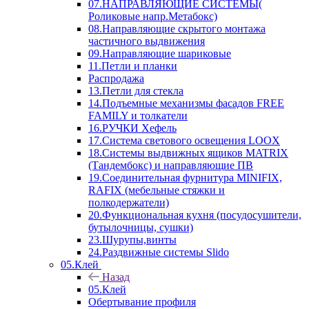
07.НАПРАВЛЯЮЩИЕ СИСТЕМЫ(
Роликовые напр.Метабокс)
08.Направляющие скрытого монтажа
частичного выдвижения
09.Направляющие шариковые
11.Петли и планки
Распродажа
13.Петли для стекла
14.Подъемные механизмы фасадов FREE
FAMILY и толкатели
16.РУЧКИ Хефель
17.Система светового освещения LOOX
18.Системы выдвижных ящиков MATRIX
(Тандембокс) и направляющие ПВ
19.Соединительная фурнитура MINIFIX,
RAFIX (мебельные стяжки и
полкодержатели)
20.Функциональная кухня (посудосушители,
бутылочницы, сушки)
23.Шурупы,винты
24.Раздвижные системы Slido
05.Клей
Назад
05.Клей
Обертывание профиля