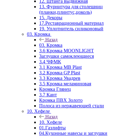
12. Штанга выдвижная
13. Фурнитура для столешниц
(планки,плинтус,цоколь)
15. Декоры
17.Реставрационный материал
19. Уплотнитель силиконовый
03. Кромка
Назад
03. Кромка
3.6 Кромка MOONLIGHT
Заглушки самоклеющиеся
3.4 ЧФМК
3.1 Кромка MB Plast
3.2 Кромка GP Plast
3.3 Кромка Увадрев
3.5 Кромка меламиновая
Кромка Глянец
3.7 Кант
Кромка ПВХ Золото
Полоса из нержавеющей стали
10. Хефеле
Назад
10. Хефеле
01.Газлифты
04.Кухонные навесы и заглушки