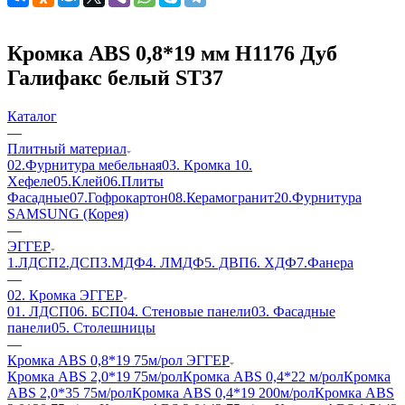
Кромка ABS 0,8*19 мм H1176 Дуб
Галифакс белый ST37
Каталог
—
Плитный материал
02.Фурнитура мебельная
03. Кромка
10.
Хефеле
05.Клей
06.Плиты
Фасадные
07.Гофрокартон
08.Керамогранит
20.Фурнитура
SAMSUNG (Корея)
—
ЭГГЕР
1.ЛДСП
2.ДСП
3.МДФ
4. ЛМДФ
5. ДВП
6. ХДФ
7.Фанера
—
02. Кромка ЭГГЕР
01. ЛДСП
06. БСП
04. Стеновые панели
03. Фасадные
панели
05. Столешницы
—
Кромка ABS 0,8*19 75м/рол ЭГГЕР
Кромка ABS 2,0*19 75м/рол
Кромка ABS 0,4*22 м/рол
Кромка
ABS 2,0*35 75м/рол
Кромка ABS 0,4*19 200м/рол
Кромка ABS