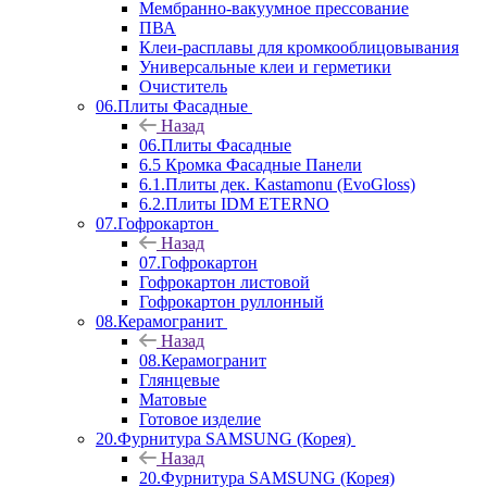
Мембранно-вакуумное прессование
ПВА
Клеи-расплавы для кромкооблицовывания
Универсальные клеи и герметики
Очиститель
06.Плиты Фасадные
Назад
06.Плиты Фасадные
6.5 Кромка Фасадные Панели
6.1.Плиты дек. Kastamonu (EvoGloss)
6.2.Плиты IDM ETERNO
07.Гофрокартон
Назад
07.Гофрокартон
Гофрокартон листовой
Гофрокартон руллонный
08.Керамогранит
Назад
08.Керамогранит
Глянцевые
Матовые
Готовое изделие
20.Фурнитура SAMSUNG (Корея)
Назад
20.Фурнитура SAMSUNG (Корея)