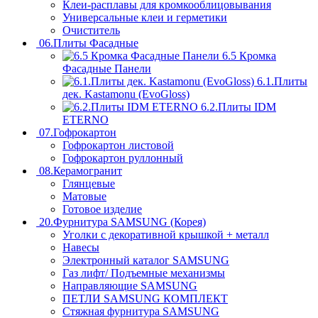
Клеи-расплавы для кромкооблицовывания
Универсальные клеи и герметики
Очиститель
06.Плиты Фасадные
6.5 Кромка
Фасадные Панели
6.1.Плиты
дек. Kastamonu (EvoGloss)
6.2.Плиты IDM
ETERNO
07.Гофрокартон
Гофрокартон листовой
Гофрокартон руллонный
08.Керамогранит
Глянцевые
Матовые
Готовое изделие
20.Фурнитура SAMSUNG (Корея)
Уголки с декоративной крышкой + металл
Навесы
Электронный каталог SAMSUNG
Газ лифт/ Подъемные механизмы
Направляющие SAMSUNG
ПЕТЛИ SAMSUNG КОМПЛЕКТ
Стяжная фурнитура SAMSUNG