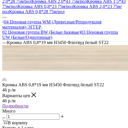
2,0*28 75м/рол
Кромка ABS 2,0*43 75м/рол
Кромка ABS 1,5*43
75м/рол
Кромка ABS 0,8*23 75м/рол
Кромка ABS 2,0*23 75м/
рол
Кромка ABS 0,8*28 75м/рол
—
04 Ценовая группа WM (Древесные/Репродукция
материалов) ЭГГЕР
02 Ценовая группа BW (Белые базовые)
03 Ценовая группа
UW (Белые/Однотонные)
—
Кромка ABS 0,8*19 мм H3450 Флитвуд белый ST22
Кромка ABS 0,8*19 мм H3450 Флитвуд белый ST22
46
р.
/м
Варианты цен
46
р.
/м
Подробности
Много
В корзину
Купить в 1 клик