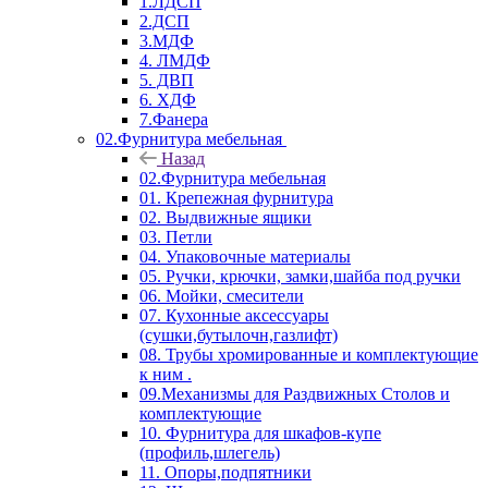
1.ЛДСП
2.ДСП
3.МДФ
4. ЛМДФ
5. ДВП
6. ХДФ
7.Фанера
02.Фурнитура мебельная
Назад
02.Фурнитура мебельная
01. Крепежная фурнитура
02. Выдвижные ящики
03. Петли
04. Упаковочные материалы
05. Ручки, крючки, замки,шайба под ручки
06. Мойки, смесители
07. Кухонные аксессуары
(сушки,бутылочн,газлифт)
08. Трубы хромированные и комплектующие
к ним .
09.Механизмы для Раздвижных Столов и
комплектующие
10. Фурнитура для шкафов-купе
(профиль,шлегель)
11. Опоры,подпятники