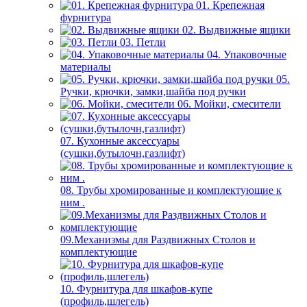
01. Крепежная
фурнитура
02. Выдвижные ящики
03. Петли
04. Упаковочные
материалы
05.
Ручки, крючки, замки,шайба под ручки
06. Мойки, смесители
07. Кухонные аксессуары
(сушки,бутылочн,газлифт)
08. Трубы хромированные и комплектующие к
ним .
09.Механизмы для Раздвижных Столов и
комплектующие
10. Фурнитура для шкафов-купе
(профиль,шлегель)