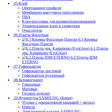
05.Клей
Обертывание профиля
Мембранно-вакуумное прессование
ПВА
Клеи-расплавы для кромкооблицовывания
Универсальные клеи и герметики
Очиститель
06.Плиты Фасадные
6.5 Кромка
Фасадные Панели
6.1.Плиты
дек. Kastamonu (EvoGloss)
6.2.Плиты IDM
ETERNO
07.Гофрокартон
Гофрокартон листовой
Гофрокартон руллонный
08.Керамогранит
Глянцевые
Матовые
Готовое изделие
20.Фурнитура SAMSUNG (Корея)
Уголки с декоративной крышкой + металл
Навесы
Электронный каталог SAMSUNG