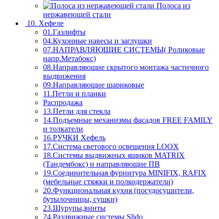
Полоса из
нержавеющей стали
10. Хефеле
01.Газлифты
04.Кухонные навесы и заглушки
07.НАПРАВЛЯЮЩИЕ СИСТЕМЫ( Роликовые
напр.Метабокс)
08.Направляющие скрытого монтажа частичного
выдвижения
09.Направляющие шариковые
11.Петли и планки
Распродажа
13.Петли для стекла
14.Подъемные механизмы фасадов FREE FAMILY
и толкатели
16.РУЧКИ Хефель
17.Система светового освещения LOOX
18.Системы выдвижных ящиков MATRIX
(Тандембокс) и направляющие ПВ
19.Соединительная фурнитура MINIFIX, RAFIX
(мебельные стяжки и полкодержатели)
20.Функциональная кухня (посудосушители,
бутылочницы, сушки)
23.Шурупы,винты
24.Раздвижные системы Slido