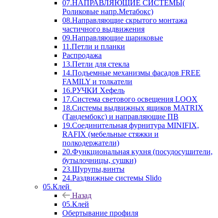
07.НАПРАВЛЯЮЩИЕ СИСТЕМЫ(
Роликовые напр.Метабокс)
08.Направляющие скрытого монтажа
частичного выдвижения
09.Направляющие шариковые
11.Петли и планки
Распродажа
13.Петли для стекла
14.Подъемные механизмы фасадов FREE
FAMILY и толкатели
16.РУЧКИ Хефель
17.Система светового освещения LOOX
18.Системы выдвижных ящиков MATRIX
(Тандембокс) и направляющие ПВ
19.Соединительная фурнитура MINIFIX,
RAFIX (мебельные стяжки и
полкодержатели)
20.Функциональная кухня (посудосушители,
бутылочницы, сушки)
23.Шурупы,винты
24.Раздвижные системы Slido
05.Клей
Назад
05.Клей
Обертывание профиля