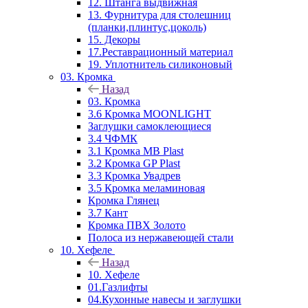
12. Штанга выдвижная
13. Фурнитура для столешниц
(планки,плинтус,цоколь)
15. Декоры
17.Реставрационный материал
19. Уплотнитель силиконовый
03. Кромка
Назад
03. Кромка
3.6 Кромка MOONLIGHT
Заглушки самоклеющиеся
3.4 ЧФМК
3.1 Кромка MB Plast
3.2 Кромка GP Plast
3.3 Кромка Увадрев
3.5 Кромка меламиновая
Кромка Глянец
3.7 Кант
Кромка ПВХ Золото
Полоса из нержавеющей стали
10. Хефеле
Назад
10. Хефеле
01.Газлифты
04.Кухонные навесы и заглушки