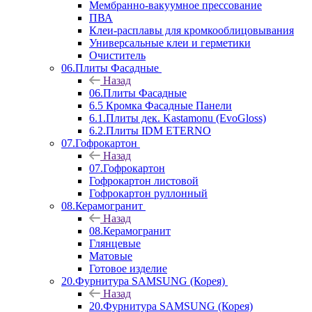
Мембранно-вакуумное прессование
ПВА
Клеи-расплавы для кромкооблицовывания
Универсальные клеи и герметики
Очиститель
06.Плиты Фасадные
Назад
06.Плиты Фасадные
6.5 Кромка Фасадные Панели
6.1.Плиты дек. Kastamonu (EvoGloss)
6.2.Плиты IDM ETERNO
07.Гофрокартон
Назад
07.Гофрокартон
Гофрокартон листовой
Гофрокартон руллонный
08.Керамогранит
Назад
08.Керамогранит
Глянцевые
Матовые
Готовое изделие
20.Фурнитура SAMSUNG (Корея)
Назад
20.Фурнитура SAMSUNG (Корея)