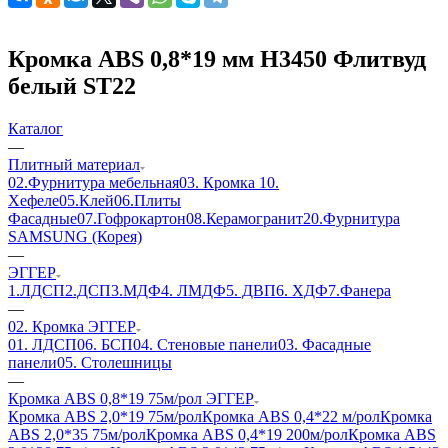
Кромка ABS 0,8*19 мм H3450 Флитвуд
белый ST22
Каталог
—
Плитный материал
02.Фурнитура мебельная
03. Кромка
10.
Хефеле
05.Клей
06.Плиты
Фасадные
07.Гофрокартон
08.Керамогранит
20.Фурнитура
SAMSUNG (Корея)
—
ЭГГЕР
1.ЛДСП
2.ДСП
3.МДФ
4. ЛМДФ
5. ДВП
6. ХДФ
7.Фанера
—
02. Кромка ЭГГЕР
01. ЛДСП
06. БСП
04. Стеновые панели
03. Фасадные
панели
05. Столешницы
—
Кромка ABS 0,8*19 75м/рол ЭГГЕР
Кромка ABS 2,0*19 75м/рол
Кромка ABS 0,4*22 м/рол
Кромка
ABS 2,0*35 75м/рол
Кромка ABS 0,4*19 200м/рол
Кромка ABS