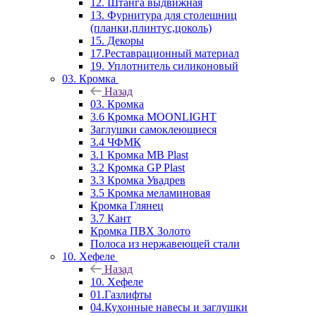
12. Штанга выдвижная
13. Фурнитура для столешниц
(планки,плинтус,цоколь)
15. Декоры
17.Реставрационный материал
19. Уплотнитель силиконовый
03. Кромка
Назад
03. Кромка
3.6 Кромка MOONLIGHT
Заглушки самоклеющиеся
3.4 ЧФМК
3.1 Кромка MB Plast
3.2 Кромка GP Plast
3.3 Кромка Увадрев
3.5 Кромка меламиновая
Кромка Глянец
3.7 Кант
Кромка ПВХ Золото
Полоса из нержавеющей стали
10. Хефеле
Назад
10. Хефеле
01.Газлифты
04.Кухонные навесы и заглушки