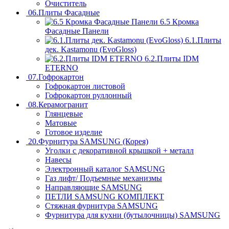
Очиститель
06.Плиты Фасадные
6.5 Кромка
Фасадные Панели
6.1.Плиты
дек. Kastamonu (EvoGloss)
6.2.Плиты IDM
ETERNO
07.Гофрокартон
Гофрокартон листовой
Гофрокартон руллонный
08.Керамогранит
Глянцевые
Матовые
Готовое изделие
20.Фурнитура SAMSUNG (Корея)
Уголки с декоративной крышкой + металл
Навесы
Электронный каталог SAMSUNG
Газ лифт/ Подъемные механизмы
Направляющие SAMSUNG
ПЕТЛИ SAMSUNG КОМПЛЕКТ
Стяжная фурнитура SAMSUNG
Фурнитура для кухни (бутылочницы) SAMSUNG