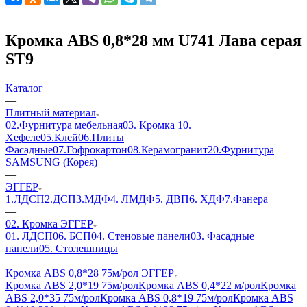
Кромка ABS 0,8*28 мм U741 Лава серая
ST9
Каталог
—
Плитный материал
02.Фурнитура мебельная
03. Кромка
10.
Хефеле
05.Клей
06.Плиты
Фасадные
07.Гофрокартон
08.Керамогранит
20.Фурнитура
SAMSUNG (Корея)
—
ЭГГЕР
1.ЛДСП
2.ДСП
3.МДФ
4. ЛМДФ
5. ДВП
6. ХДФ
7.Фанера
—
02. Кромка ЭГГЕР
01. ЛДСП
06. БСП
04. Стеновые панели
03. Фасадные
панели
05. Столешницы
—
Кромка ABS 0,8*28 75м/рол ЭГГЕР
Кромка ABS 2,0*19 75м/рол
Кромка ABS 0,4*22 м/рол
Кромка
ABS 2,0*35 75м/рол
Кромка ABS 0,8*19 75м/рол
Кромка ABS