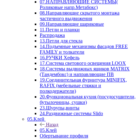
07.НАПРАВЛЯЮЩИЕ СИСТЕМЫ(
Роликовые напр.Метабокс)
08.Направляющие скрытого монтажа
частичного выдвижения
09.Направляющие шариковые
11.Петли и планки
Распродажа
13.Петли для стекла
14.Подъемные механизмы фасадов FREE
FAMILY и толкатели
16.РУЧКИ Хефель
17.Система светового освещения LOOX
18.Системы выдвижных ящиков MATRIX
(Тандембокс) и направляющие ПВ
19.Соединительная фурнитура MINIFIX,
RAFIX (мебельные стяжки и
полкодержатели)
20.Функциональная кухня (посудосушители,
бутылочницы, сушки)
23.Шурупы,винты
24.Раздвижные системы Slido
05.Клей
Назад
05.Клей
Обертывание профиля