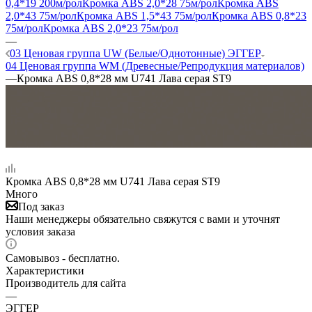
0,4*19 200м/рол
Кромка ABS 2,0*28 75м/рол
Кромка ABS
2,0*43 75м/рол
Кромка ABS 1,5*43 75м/рол
Кромка ABS 0,8*23
75м/рол
Кромка ABS 2,0*23 75м/рол
—
03 Ценовая группа UW (Белые/Однотонные) ЭГГЕР
04 Ценовая группа WM (Древесные/Репродукция материалов)
—
Кромка ABS 0,8*28 мм U741 Лава серая ST9
Кромка ABS 0,8*28 мм U741 Лава серая ST9
Много
Под заказ
Наши менеджеры обязательно свяжутся с вами и уточнят
условия заказа
Самовывоз - бесплатно.
Характеристики
Производитель для сайта
—
ЭГГЕР