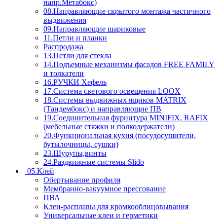
напр.Метабокс)
08.Направляющие скрытого монтажа частичного
выдвижения
09.Направляющие шариковые
11.Петли и планки
Распродажа
13.Петли для стекла
14.Подъемные механизмы фасадов FREE FAMILY
и толкатели
16.РУЧКИ Хефель
17.Система светового освещения LOOX
18.Системы выдвижных ящиков MATRIX
(Тандембокс) и направляющие ПВ
19.Соединительная фурнитура MINIFIX, RAFIX
(мебельные стяжки и полкодержатели)
20.Функциональная кухня (посудосушители,
бутылочницы, сушки)
23.Шурупы,винты
24.Раздвижные системы Slido
05.Клей
Обертывание профиля
Мембранно-вакуумное прессование
ПВА
Клеи-расплавы для кромкооблицовывания
Универсальные клеи и герметики