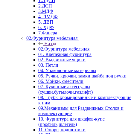
1.ЛДСП
2.ДСП
3.МДФ
4. ЛМДФ
5. ДВП
6. ХДФ
7.Фанера
02.Фурнитура мебельная
Назад
02.Фурнитура мебельная
01. Крепежная фурнитура
02. Выдвижные ящики
03. Петли
04. Упаковочные материалы
05. Ручки, крючки, замки,шайба под ручки
06. Мойки, смесители
07. Кухонные аксессуары
(сушки,бутылочн,газлифт)
08. Трубы хромированные и комплектующие
к ним .
09.Механизмы для Раздвижных Столов и
комплектующие
10. Фурнитура для шкафов-купе
(профиль,шлегель)
11. Опоры,подпятники