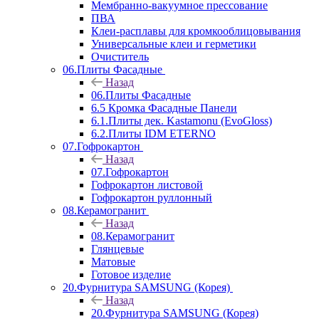
Мембранно-вакуумное прессование
ПВА
Клеи-расплавы для кромкооблицовывания
Универсальные клеи и герметики
Очиститель
06.Плиты Фасадные
Назад
06.Плиты Фасадные
6.5 Кромка Фасадные Панели
6.1.Плиты дек. Kastamonu (EvoGloss)
6.2.Плиты IDM ETERNO
07.Гофрокартон
Назад
07.Гофрокартон
Гофрокартон листовой
Гофрокартон руллонный
08.Керамогранит
Назад
08.Керамогранит
Глянцевые
Матовые
Готовое изделие
20.Фурнитура SAMSUNG (Корея)
Назад
20.Фурнитура SAMSUNG (Корея)