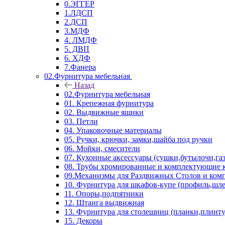
0.ЭГГЕР
1.ЛДСП
2.ДСП
3.МДФ
4. ЛМДФ
5. ДВП
6. ХДФ
7.Фанера
02.Фурнитура мебельная
Назад
02.Фурнитура мебельная
01. Крепежная фурнитура
02. Выдвижные ящики
03. Петли
04. Упаковочные материалы
05. Ручки, крючки, замки,шайба под ручки
06. Мойки, смесители
07. Кухонные аксессуары (сушки,бутылочн,га
08. Трубы хромированные и комплектующие к
09.Механизмы для Раздвижных Столов и ко
10. Фурнитура для шкафов-купе (профиль,шле
11. Опоры,подпятники
12. Штанга выдвижная
13. Фурнитура для столешниц (планки,плинту
15. Декоры