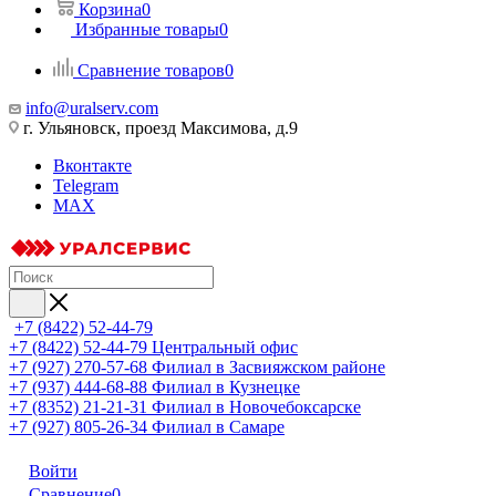
Корзина
0
Избранные товары
0
Сравнение товаров
0
info@uralserv.com
г. Ульяновск, проезд Максимова, д.9
Вконтакте
Telegram
MAX
+7 (8422) 52-44-79
+7 (8422) 52-44-79
Центральный офис
+7 (927) 270-57-68
Филиал в Засвияжском районе
+7 (937) 444-68-88
Филиал в Кузнецке
+7 (8352) 21-21-31
Филиал в Новочебоксарске
+7 (927) 805-26-34
Филиал в Самаре
Войти
Сравнение
0