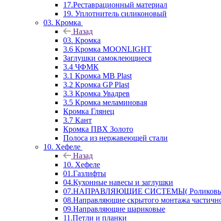
17.Реставрационный материал
19. Уплотнитель силиконовый
03. Кромка
Назад
03. Кромка
3.6 Кромка MOONLIGHT
Заглушки самоклеющиеся
3.4 ЧФМК
3.1 Кромка MB Plast
3.2 Кромка GP Plast
3.3 Кромка Увадрев
3.5 Кромка меламиновая
Кромка Глянец
3.7 Кант
Кромка ПВХ Золото
Полоса из нержавеющей стали
10. Хефеле
Назад
10. Хефеле
01.Газлифты
04.Кухонные навесы и заглушки
07.НАПРАВЛЯЮЩИЕ СИСТЕМЫ( Роликовые 
08.Направляющие скрытого монтажа частичн
09.Направляющие шариковые
11.Петли и планки