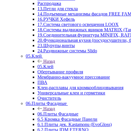
Распродажа
13.Петли для стекла
14.Подъемные механизмы фасадов FREE FAMI
16.РУЧКИ Хефель
17.Система светового освещения LOOX
18.Системы выдвижных ящиков MATRIX (Тан
19.Соединительная фурнитура MINIFIX, RAFI
20.Функциональная кухня (посудосушители, 
23.Шурупы,винты
24.Раздвижные системы Slido
05.Клей
Назад
05.Клей
Обертывание профиля
Мембранно-вакуумное прессование
ПВА
Клеи-расплавы для кромкооблицовывания
Универсальные клеи и герметики
Очиститель
06.Плиты Фасадные
Назад
06.Плиты Фасадные
6.5 Кромка Фасадные Панели
6.1.Плиты дек. Kastamonu (EvoGloss)
6.2.Плиты IDM ETERNO