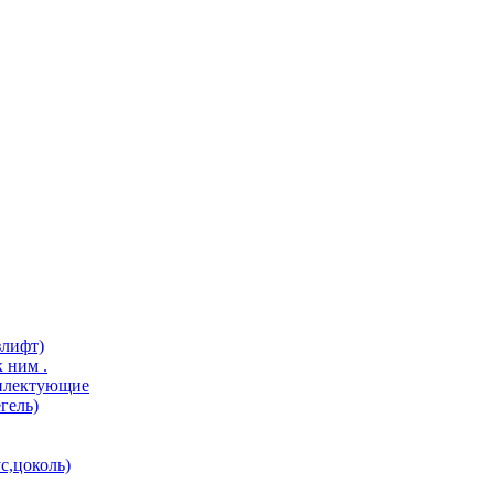
злифт)
 ним .
мплектующие
гель)
с,цоколь)