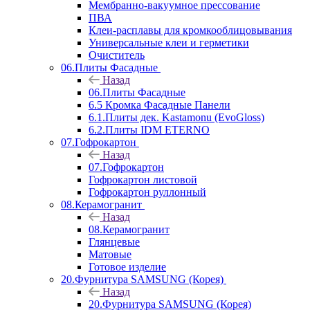
Мембранно-вакуумное прессование
ПВА
Клеи-расплавы для кромкооблицовывания
Универсальные клеи и герметики
Очиститель
06.Плиты Фасадные
Назад
06.Плиты Фасадные
6.5 Кромка Фасадные Панели
6.1.Плиты дек. Kastamonu (EvoGloss)
6.2.Плиты IDM ETERNO
07.Гофрокартон
Назад
07.Гофрокартон
Гофрокартон листовой
Гофрокартон руллонный
08.Керамогранит
Назад
08.Керамогранит
Глянцевые
Матовые
Готовое изделие
20.Фурнитура SAMSUNG (Корея)
Назад
20.Фурнитура SAMSUNG (Корея)