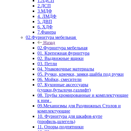
1.ЛДСП
2.ДСП
3.МДФ
4. ЛМДФ
5. ДВП
6. ХДФ
7.Фанера
02.Фурнитура мебельная
Назад
02.Фурнитура мебельная
01. Крепежная фурнитура
02. Выдвижные ящики
03. Петли
04. Упаковочные материалы
05. Ручки, крючки, замки,шайба под ручки
06. Мойки, смесители
07. Кухонные аксессуары
(сушки,бутылочн,газлифт)
08. Трубы хромированные и комплектующие
к ним .
09.Механизмы для Раздвижных Столов и
комплектующие
10. Фурнитура для шкафов-купе
(профиль,шлегель)
11. Опоры,подпятники