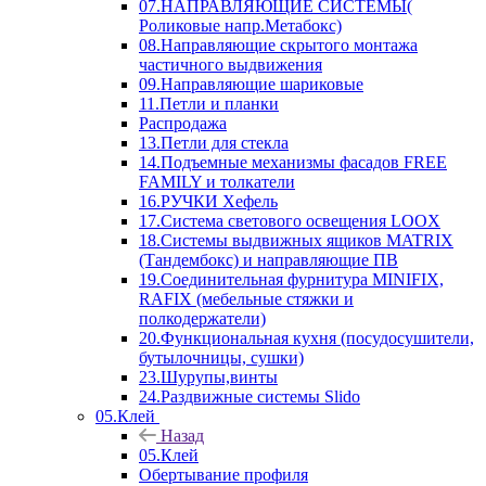
07.НАПРАВЛЯЮЩИЕ СИСТЕМЫ(
Роликовые напр.Метабокс)
08.Направляющие скрытого монтажа
частичного выдвижения
09.Направляющие шариковые
11.Петли и планки
Распродажа
13.Петли для стекла
14.Подъемные механизмы фасадов FREE
FAMILY и толкатели
16.РУЧКИ Хефель
17.Система светового освещения LOOX
18.Системы выдвижных ящиков MATRIX
(Тандембокс) и направляющие ПВ
19.Соединительная фурнитура MINIFIX,
RAFIX (мебельные стяжки и
полкодержатели)
20.Функциональная кухня (посудосушители,
бутылочницы, сушки)
23.Шурупы,винты
24.Раздвижные системы Slido
05.Клей
Назад
05.Клей
Обертывание профиля