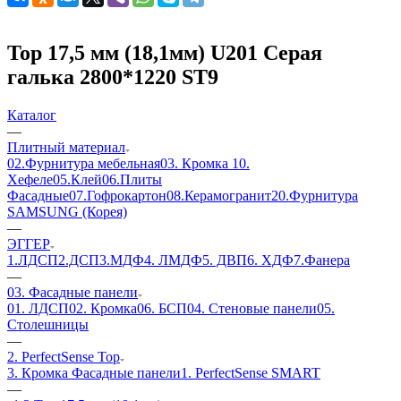
Top 17,5 мм (18,1мм) U201 Серая
галька 2800*1220 ST9
Каталог
—
Плитный материал
02.Фурнитура мебельная
03. Кромка
10.
Хефеле
05.Клей
06.Плиты
Фасадные
07.Гофрокартон
08.Керамогранит
20.Фурнитура
SAMSUNG (Корея)
—
ЭГГЕР
1.ЛДСП
2.ДСП
3.МДФ
4. ЛМДФ
5. ДВП
6. ХДФ
7.Фанера
—
03. Фасадные панели
01. ЛДСП
02. Кромка
06. БСП
04. Стеновые панели
05.
Столешницы
—
2. PerfectSense Top
3. Кромка Фасадные панели
1. PerfectSense SMART
—