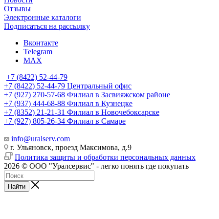
Отзывы
Электронные каталоги
Подписаться на рассылку
Вконтакте
Telegram
MAX
+7 (8422) 52-44-79
+7 (8422) 52-44-79
Центральный офис
+7 (927) 270-57-68
Филиал в Засвияжском районе
+7 (937) 444-68-88
Филиал в Кузнецке
+7 (8352) 21-21-31
Филиал в Новочебоксарске
+7 (927) 805-26-34
Филиал в Самаре
info@uralserv.com
г. Ульяновск, проезд Максимова, д.9
Политика защиты и обработки персональных данных
2026 © ООО "Уралсервис" - легко понять где покупать
Найти