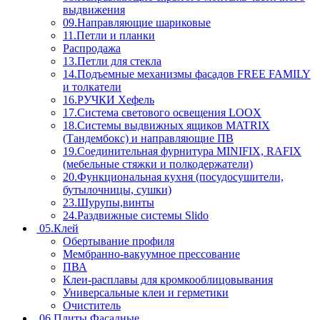
выдвижения
09.Направляющие шариковые
11.Петли и планки
Распродажа
13.Петли для стекла
14.Подъемные механизмы фасадов FREE FAMILY
и толкатели
16.РУЧКИ Хефель
17.Система светового освещения LOOX
18.Системы выдвижных ящиков MATRIX
(Тандембокс) и направляющие ПВ
19.Соединительная фурнитура MINIFIX, RAFIX
(мебельные стяжки и полкодержатели)
20.Функциональная кухня (посудосушители,
бутылочницы, сушки)
23.Шурупы,винты
24.Раздвижные системы Slido
05.Клей
Обертывание профиля
Мембранно-вакуумное прессование
ПВА
Клеи-расплавы для кромкооблицовывания
Универсальные клеи и герметики
Очиститель
06.Плиты Фасадные