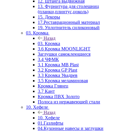
12. Штанга выдвижная
13. Фурнитура для столешниц
(планки,плинтус,цоколь)
15. Декоры
17.Реставрационный материал
19. Уплотнитель силиконовый
03. Кромка
Назад
03. Кромка
3.6 Кромка MOONLIGHT
Заглушки самоклеющиеся
3.4 ЧФМК
3.1 Кромка MB Plast
3.2 Кромка GP Plast
3.3 Кромка Увадрев
3.5 Кромка меламиновая
Кромка Глянец
3.7 Кант
Кромка ПВХ Золото
Полоса из нержавеющей стали
10. Хефеле
Назад
10. Хефеле
01.Газлифты
04.Кухонные навесы и заглушки