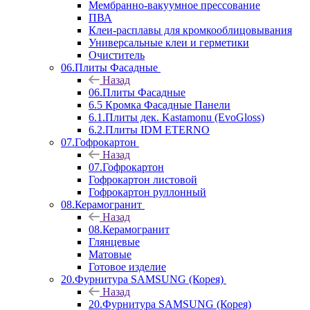
Мембранно-вакуумное прессование
ПВА
Клеи-расплавы для кромкооблицовывания
Универсальные клеи и герметики
Очиститель
06.Плиты Фасадные
Назад
06.Плиты Фасадные
6.5 Кромка Фасадные Панели
6.1.Плиты дек. Kastamonu (EvoGloss)
6.2.Плиты IDM ETERNO
07.Гофрокартон
Назад
07.Гофрокартон
Гофрокартон листовой
Гофрокартон руллонный
08.Керамогранит
Назад
08.Керамогранит
Глянцевые
Матовые
Готовое изделие
20.Фурнитура SAMSUNG (Корея)
Назад
20.Фурнитура SAMSUNG (Корея)