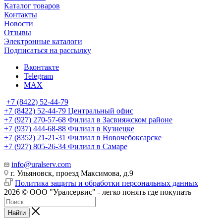
Каталог товаров
Контакты
Новости
Отзывы
Электронные каталоги
Подписаться на рассылку
Вконтакте
Telegram
MAX
+7 (8422) 52-44-79
+7 (8422) 52-44-79
Центральный офис
+7 (927) 270-57-68
Филиал в Засвияжском районе
+7 (937) 444-68-88
Филиал в Кузнецке
+7 (8352) 21-21-31
Филиал в Новочебоксарске
+7 (927) 805-26-34
Филиал в Самаре
info@uralserv.com
г. Ульяновск, проезд Максимова, д.9
Политика защиты и обработки персональных данных
2026 © ООО "Уралсервис" - легко понять где покупать
Найти