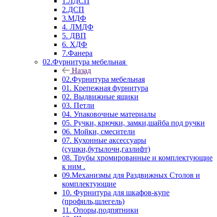
1.ЛДСП
2.ДСП
3.МДФ
4. ЛМДФ
5. ДВП
6. ХДФ
7.Фанера
02.Фурнитура мебельная
Назад
02.Фурнитура мебельная
01. Крепежная фурнитура
02. Выдвижные ящики
03. Петли
04. Упаковочные материалы
05. Ручки, крючки, замки,шайба под ручки
06. Мойки, смесители
07. Кухонные аксессуары
(сушки,бутылочн,газлифт)
08. Трубы хромированные и комплектующие
к ним .
09.Механизмы для Раздвижных Столов и
комплектующие
10. Фурнитура для шкафов-купе
(профиль,шлегель)
11. Опоры,подпятники