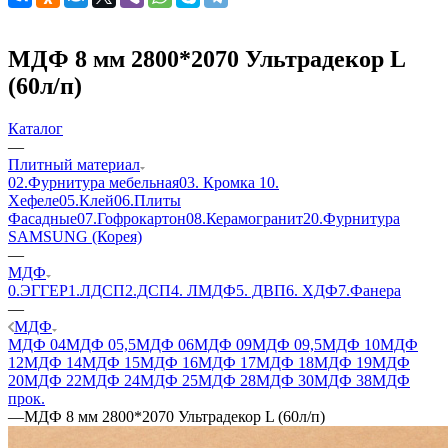
МДФ 8 мм 2800*2070 Ультрадекор L
(60л/п)
Каталог
—
Плитный материал
02.Фурнитура мебельная
03. Кромка
10.
Хефеле
05.Клей
06.Плиты
Фасадные
07.Гофрокартон
08.Керамогранит
20.Фурнитура
SAMSUNG (Корея)
—
МДФ
0.ЭГГЕР
1.ЛДСП
2.ДСП
4. ЛМДФ
5. ДВП
6. ХДФ
7.Фанера
—
МДФ
МДФ 04
МДФ 05,5
МДФ 06
МДФ 09
МДФ 09,5
МДФ 10
МДФ
12
МДФ 14
МДФ 15
МДФ 16
МДФ 17
МДФ 18
МДФ 19
МДФ
20
МДФ 22
МДФ 24
МДФ 25
МДФ 28
МДФ 30
МДФ 38
МДФ
прок.
—
МДФ 8 мм 2800*2070 Ультрадекор L (60л/п)