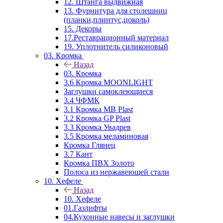
12. Штанга выдвижная
13. Фурнитура для столешниц
(планки,плинтус,цоколь)
15. Декоры
17.Реставрационный материал
19. Уплотнитель силиконовый
03. Кромка
Назад
03. Кромка
3.6 Кромка MOONLIGHT
Заглушки самоклеющиеся
3.4 ЧФМК
3.1 Кромка MB Plast
3.2 Кромка GP Plast
3.3 Кромка Увадрев
3.5 Кромка меламиновая
Кромка Глянец
3.7 Кант
Кромка ПВХ Золото
Полоса из нержавеющей стали
10. Хефеле
Назад
10. Хефеле
01.Газлифты
04.Кухонные навесы и заглушки