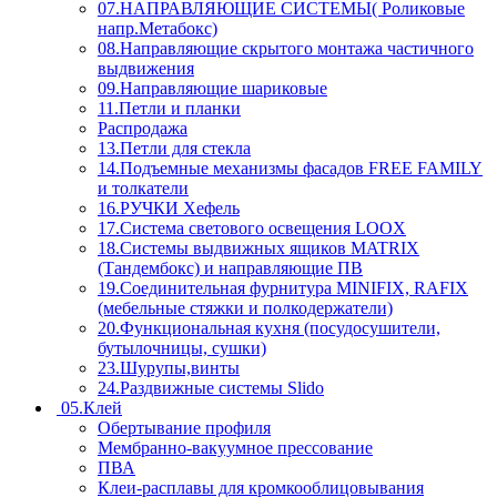
07.НАПРАВЛЯЮЩИЕ СИСТЕМЫ( Роликовые
напр.Метабокс)
08.Направляющие скрытого монтажа частичного
выдвижения
09.Направляющие шариковые
11.Петли и планки
Распродажа
13.Петли для стекла
14.Подъемные механизмы фасадов FREE FAMILY
и толкатели
16.РУЧКИ Хефель
17.Система светового освещения LOOX
18.Системы выдвижных ящиков MATRIX
(Тандембокс) и направляющие ПВ
19.Соединительная фурнитура MINIFIX, RAFIX
(мебельные стяжки и полкодержатели)
20.Функциональная кухня (посудосушители,
бутылочницы, сушки)
23.Шурупы,винты
24.Раздвижные системы Slido
05.Клей
Обертывание профиля
Мембранно-вакуумное прессование
ПВА
Клеи-расплавы для кромкооблицовывания