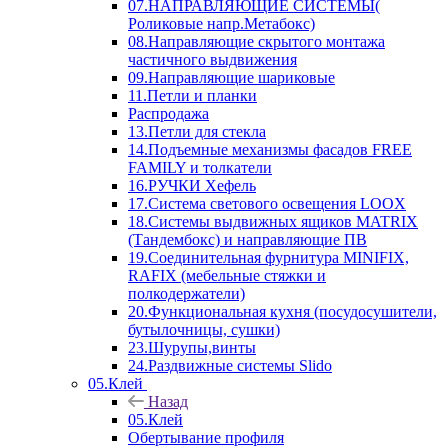
07.НАПРАВЛЯЮЩИЕ СИСТЕМЫ(
Роликовые напр.Метабокс)
08.Направляющие скрытого монтажа
частичного выдвижения
09.Направляющие шариковые
11.Петли и планки
Распродажа
13.Петли для стекла
14.Подъемные механизмы фасадов FREE
FAMILY и толкатели
16.РУЧКИ Хефель
17.Система светового освещения LOOX
18.Системы выдвижных ящиков MATRIX
(Тандембокс) и направляющие ПВ
19.Соединительная фурнитура MINIFIX,
RAFIX (мебельные стяжки и
полкодержатели)
20.Функциональная кухня (посудосушители,
бутылочницы, сушки)
23.Шурупы,винты
24.Раздвижные системы Slido
05.Клей
Назад
05.Клей
Обертывание профиля