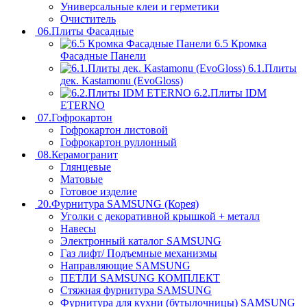
Универсальные клеи и герметики
Очиститель
06.Плиты Фасадные
6.5 Кромка
Фасадные Панели
6.1.Плиты
дек. Kastamonu (EvoGloss)
6.2.Плиты IDM
ETERNO
07.Гофрокартон
Гофрокартон листовой
Гофрокартон руллонный
08.Керамогранит
Глянцевые
Матовые
Готовое изделие
20.Фурнитура SAMSUNG (Корея)
Уголки с декоративной крышкой + металл
Навесы
Электронный каталог SAMSUNG
Газ лифт/ Подъемные механизмы
Направляющие SAMSUNG
ПЕТЛИ SAMSUNG КОМПЛЕКТ
Стяжная фурнитура SAMSUNG
Фурнитура для кухни (бутылочницы) SAMSUNG