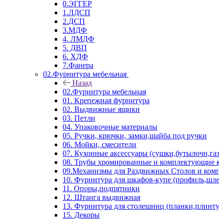
0.ЭГГЕР
1.ЛДСП
2.ДСП
3.МДФ
4. ЛМДФ
5. ДВП
6. ХДФ
7.Фанера
02.Фурнитура мебельная
Назад
02.Фурнитура мебельная
01. Крепежная фурнитура
02. Выдвижные ящики
03. Петли
04. Упаковочные материалы
05. Ручки, крючки, замки,шайба под ручки
06. Мойки, смесители
07. Кухонные аксессуары (сушки,бутылочн,га
08. Трубы хромированные и комплектующие к
09.Механизмы для Раздвижных Столов и ко
10. Фурнитура для шкафов-купе (профиль,шле
11. Опоры,подпятники
12. Штанга выдвижная
13. Фурнитура для столешниц (планки,плинту
15. Декоры