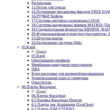
Распродажа
13.Петли для стекла
14.Подъемные механизмы фасадов FREE FAMI
16.РУЧКИ Хефель
17.Система светового освещения LOOX
18.Системы выдвижных ящиков MATRIX (Тан
19.Соединительная фурнитура MINIFIX, RAFI
20.Функциональная кухня (посудосушители, 
23.Шурупы,винты
24.Раздвижные системы Slido
05.Клей
Назад
05.Клей
Обертывание профиля
Мембранно-вакуумное прессование
ПВА
Клеи-расплавы для кромкооблицовывания
Универсальные клеи и герметики
Очиститель
06.Плиты Фасадные
Назад
06.Плиты Фасадные
6.5 Кромка Фасадные Панели
6.1.Плиты дек. Kastamonu (EvoGloss)
6.2.Плиты IDM ETERNO