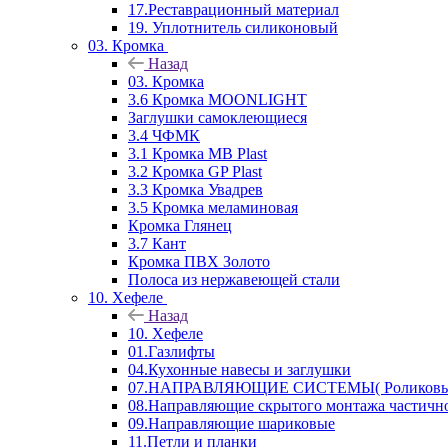
17.Реставрационный материал
19. Уплотнитель силиконовый
03. Кромка
Назад
03. Кромка
3.6 Кромка MOONLIGHT
Заглушки самоклеющиеся
3.4 ЧФМК
3.1 Кромка MB Plast
3.2 Кромка GP Plast
3.3 Кромка Увадрев
3.5 Кромка меламиновая
Кромка Глянец
3.7 Кант
Кромка ПВХ Золото
Полоса из нержавеющей стали
10. Хефеле
Назад
10. Хефеле
01.Газлифты
04.Кухонные навесы и заглушки
07.НАПРАВЛЯЮЩИЕ СИСТЕМЫ( Роликовые 
08.Направляющие скрытого монтажа частичн
09.Направляющие шариковые
11.Петли и планки