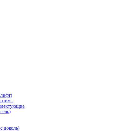
злифт)
 ним .
мплектующие
гель)
с,цоколь)