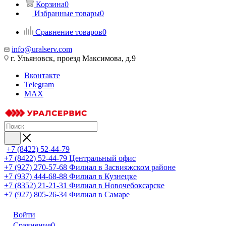
Корзина
0
Избранные товары
0
Сравнение товаров
0
info@uralserv.com
г. Ульяновск, проезд Максимова, д.9
Вконтакте
Telegram
MAX
+7 (8422) 52-44-79
+7 (8422) 52-44-79
Центральный офис
+7 (927) 270-57-68
Филиал в Засвияжском районе
+7 (937) 444-68-88
Филиал в Кузнецке
+7 (8352) 21-21-31
Филиал в Новочебоксарске
+7 (927) 805-26-34
Филиал в Самаре
Войти
Сравнение
0