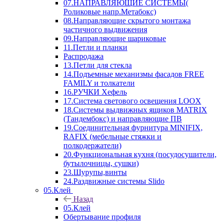
07.НАПРАВЛЯЮЩИЕ СИСТЕМЫ(
Роликовые напр.Метабокс)
08.Направляющие скрытого монтажа
частичного выдвижения
09.Направляющие шариковые
11.Петли и планки
Распродажа
13.Петли для стекла
14.Подъемные механизмы фасадов FREE
FAMILY и толкатели
16.РУЧКИ Хефель
17.Система светового освещения LOOX
18.Системы выдвижных ящиков MATRIX
(Тандембокс) и направляющие ПВ
19.Соединительная фурнитура MINIFIX,
RAFIX (мебельные стяжки и
полкодержатели)
20.Функциональная кухня (посудосушители,
бутылочницы, сушки)
23.Шурупы,винты
24.Раздвижные системы Slido
05.Клей
Назад
05.Клей
Обертывание профиля