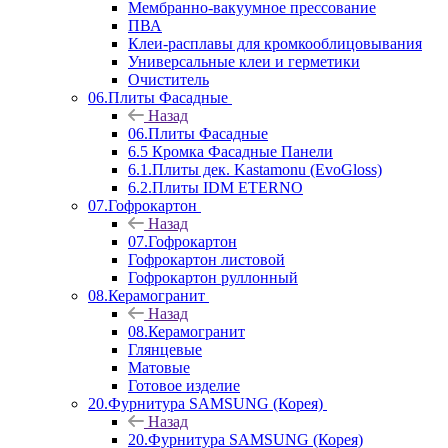
Мембранно-вакуумное прессование
ПВА
Клеи-расплавы для кромкооблицовывания
Универсальные клеи и герметики
Очиститель
06.Плиты Фасадные
Назад
06.Плиты Фасадные
6.5 Кромка Фасадные Панели
6.1.Плиты дек. Kastamonu (EvoGloss)
6.2.Плиты IDM ETERNO
07.Гофрокартон
Назад
07.Гофрокартон
Гофрокартон листовой
Гофрокартон руллонный
08.Керамогранит
Назад
08.Керамогранит
Глянцевые
Матовые
Готовое изделие
20.Фурнитура SAMSUNG (Корея)
Назад
20.Фурнитура SAMSUNG (Корея)