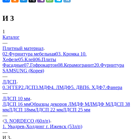
И 3
1
Каталог
—
Плитный материал
02.Фурнитура мебельная
03. Кромка
10.
Хефеле
05.Клей
06.Плиты
Фасадные
07.Гофрокартон
08.Керамогранит
20.Фурнитура
SAMSUNG (Корея)
—
ЛДСП
0.ЭГГЕР
2.ДСП
3.МДФ
4. ЛМДФ
5. ДВП
6. ХДФ
7.Фанера
—
ЛДСП 10 мм
ЛДСП 16 мм
Образцы декоров ЛМДФ М
ЛМДФ М
ЛДСП 38
мм
ЛДСП 18мм
ЛДСП 22 мм
ЛДСП 25 мм
—
3. NORDECO (60л/п)
1. Увадрев-Холдинг г. Ижевск (53л/п)
—
И 3