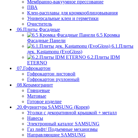
Мембранно-вакуумное прессование
ПВА
Клеи-расплавы для кромкооблицовывания
Универсальные клеи и герметики
Очиститель
06.Плиты Фасадные
6.5 Кромка
Фасадные Панели
6.1.Плиты
дек. Kastamonu (EvoGloss)
6.2.Плиты IDM
ETERNO
07.Гофрокартон
Гофрокартон листовой
Гофрокартон руллонный
08.Керамогранит
Глянцевые
Матовые
Готовое изделие
20.Фурнитура SAMSUNG (Корея)
Уголки с декоративной крышкой + металл
Навесы
Электронный каталог SAMSUNG
Газ лифт/ Подъемные механизмы
Направляющие SAMSUNG