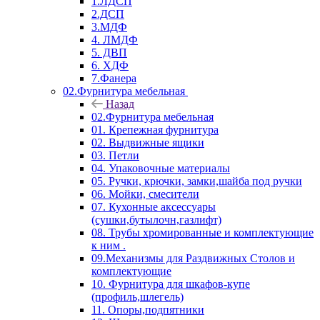
1.ЛДСП
2.ДСП
3.МДФ
4. ЛМДФ
5. ДВП
6. ХДФ
7.Фанера
02.Фурнитура мебельная
Назад
02.Фурнитура мебельная
01. Крепежная фурнитура
02. Выдвижные ящики
03. Петли
04. Упаковочные материалы
05. Ручки, крючки, замки,шайба под ручки
06. Мойки, смесители
07. Кухонные аксессуары
(сушки,бутылочн,газлифт)
08. Трубы хромированные и комплектующие
к ним .
09.Механизмы для Раздвижных Столов и
комплектующие
10. Фурнитура для шкафов-купе
(профиль,шлегель)
11. Опоры,подпятники