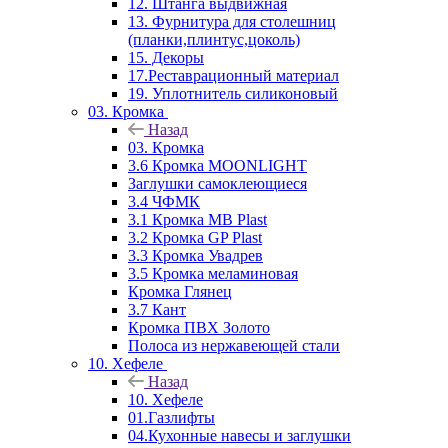
12. Штанга выдвижная
13. Фурнитура для столешниц
(планки,плинтус,цоколь)
15. Декоры
17.Реставрационный материал
19. Уплотнитель силиконовый
03. Кромка
Назад
03. Кромка
3.6 Кромка MOONLIGHT
Заглушки самоклеющиеся
3.4 ЧФМК
3.1 Кромка MB Plast
3.2 Кромка GP Plast
3.3 Кромка Увадрев
3.5 Кромка меламиновая
Кромка Глянец
3.7 Кант
Кромка ПВХ Золото
Полоса из нержавеющей стали
10. Хефеле
Назад
10. Хефеле
01.Газлифты
04.Кухонные навесы и заглушки