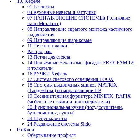
10. Хефеле
01.Газлифты
04.Кухонные навесы и заглушки
07.НАПРАВЛЯЮЩИЕ СИСТЕМЫ( Роликовые
напр.Метабокс)
08.Направляющие скрытого монтажа частичного
выдвижения
09.Направляющие шариковые
11.Петли и планки
Распродажа
13.Петли для стекла
14.Подъемные механизмы фасадов FREE FAMILY
и толкатели
16.РУЧКИ Хефель
17.Система светового освещения LOOX
18.Системы выдвижных ящиков MATRIX
(Тандембокс) и направляющие ПВ
19.Соединительная фурнитура MINIFIX, RAFIX
(мебельные стяжки и полкодержатели)
20.Функциональная кухня (посудосушители,
бутылочницы, сушки)
23.Шурупы,винты
24.Раздвижные системы Slido
05.Клей
Обертывание профиля