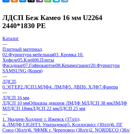
ЛДСП Беж Камео 16 мм U2264
2440*1830 PE
Каталог
—
Плитный материал
02.Фурнитура мебельная
03. Кромка
10.
Хефеле
05.Клей
06.Плиты
Фасадные
07.Гофрокартон
08.Керамогранит
20.Фурнитура
SAMSUNG (Корея)
—
ЛДСП
0.ЭГГЕР
2.ДСП
3.МДФ
4. ЛМДФ
5. ДВП
6. ХДФ
7.Фанера
—
ЛДСП 16 мм
ЛДСП 10 мм
Образцы декоров ЛМДФ М
ЛДСП 38 мм
ЛМДФ
М
ЛДСП 18мм
ЛДСП 22 мм
ЛДСП 25 мм
—
1. Увадрев-Холдинг г. Ижевск (37л/п)
4. ЛМДФ LIGHT
3. Ультрадекор
5. Ксилосвисс (30л/п)
6. ПГ
Союз (36л/п)
6. ЧФМК г. Череповец (38л/п)
2. NORDECO (38л/