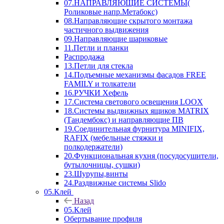
07.НАПРАВЛЯЮЩИЕ СИСТЕМЫ(
Роликовые напр.Метабокс)
08.Направляющие скрытого монтажа
частичного выдвижения
09.Направляющие шариковые
11.Петли и планки
Распродажа
13.Петли для стекла
14.Подъемные механизмы фасадов FREE
FAMILY и толкатели
16.РУЧКИ Хефель
17.Система светового освещения LOOX
18.Системы выдвижных ящиков MATRIX
(Тандембокс) и направляющие ПВ
19.Соединительная фурнитура MINIFIX,
RAFIX (мебельные стяжки и
полкодержатели)
20.Функциональная кухня (посудосушители,
бутылочницы, сушки)
23.Шурупы,винты
24.Раздвижные системы Slido
05.Клей
Назад
05.Клей
Обертывание профиля