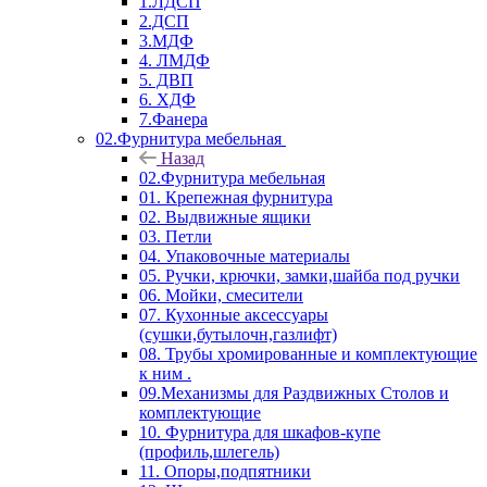
1.ЛДСП
2.ДСП
3.МДФ
4. ЛМДФ
5. ДВП
6. ХДФ
7.Фанера
02.Фурнитура мебельная
Назад
02.Фурнитура мебельная
01. Крепежная фурнитура
02. Выдвижные ящики
03. Петли
04. Упаковочные материалы
05. Ручки, крючки, замки,шайба под ручки
06. Мойки, смесители
07. Кухонные аксессуары
(сушки,бутылочн,газлифт)
08. Трубы хромированные и комплектующие
к ним .
09.Механизмы для Раздвижных Столов и
комплектующие
10. Фурнитура для шкафов-купе
(профиль,шлегель)
11. Опоры,подпятники