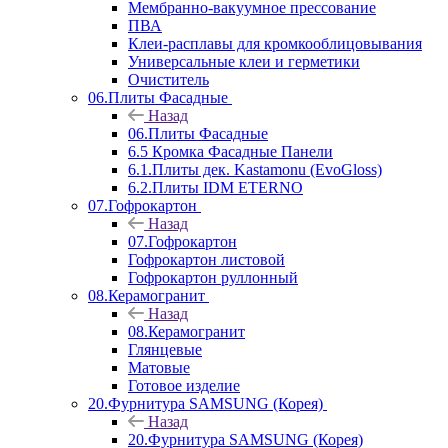
Мембранно-вакуумное прессование
ПВА
Клеи-расплавы для кромкооблицовывания
Универсальные клеи и герметики
Очиститель
06.Плиты Фасадные
Назад
06.Плиты Фасадные
6.5 Кромка Фасадные Панели
6.1.Плиты дек. Kastamonu (EvoGloss)
6.2.Плиты IDM ETERNO
07.Гофрокартон
Назад
07.Гофрокартон
Гофрокартон листовой
Гофрокартон руллонный
08.Керамогранит
Назад
08.Керамогранит
Глянцевые
Матовые
Готовое изделие
20.Фурнитура SAMSUNG (Корея)
Назад
20.Фурнитура SAMSUNG (Корея)