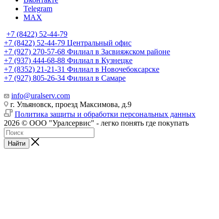
Telegram
MAX
+7 (8422) 52-44-79
+7 (8422) 52-44-79
Центральный офис
+7 (927) 270-57-68
Филиал в Засвияжском районе
+7 (937) 444-68-88
Филиал в Кузнецке
+7 (8352) 21-21-31
Филиал в Новочебоксарске
+7 (927) 805-26-34
Филиал в Самаре
info@uralserv.com
г. Ульяновск, проезд Максимова, д.9
Политика защиты и обработки персональных данных
2026 © ООО "Уралсервис" - легко понять где покупать
Найти