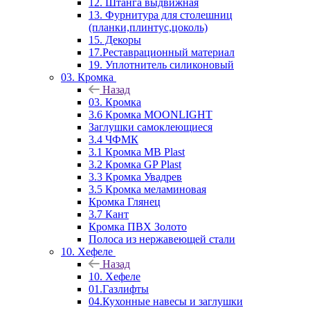
12. Штанга выдвижная
13. Фурнитура для столешниц
(планки,плинтус,цоколь)
15. Декоры
17.Реставрационный материал
19. Уплотнитель силиконовый
03. Кромка
Назад
03. Кромка
3.6 Кромка MOONLIGHT
Заглушки самоклеющиеся
3.4 ЧФМК
3.1 Кромка MB Plast
3.2 Кромка GP Plast
3.3 Кромка Увадрев
3.5 Кромка меламиновая
Кромка Глянец
3.7 Кант
Кромка ПВХ Золото
Полоса из нержавеющей стали
10. Хефеле
Назад
10. Хефеле
01.Газлифты
04.Кухонные навесы и заглушки