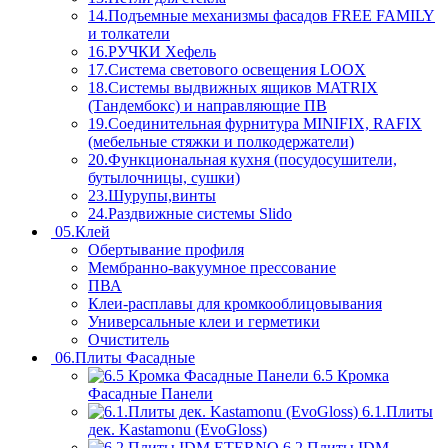
14.Подъемные механизмы фасадов FREE FAMILY
и толкатели
16.РУЧКИ Хефель
17.Система светового освещения LOOX
18.Системы выдвижных ящиков MATRIX
(Тандембокс) и направляющие ПВ
19.Соединительная фурнитура MINIFIX, RAFIX
(мебельные стяжки и полкодержатели)
20.Функциональная кухня (посудосушители,
бутылочницы, сушки)
23.Шурупы,винты
24.Раздвижные системы Slido
05.Клей
Обертывание профиля
Мембранно-вакуумное прессование
ПВА
Клеи-расплавы для кромкооблицовывания
Универсальные клеи и герметики
Очиститель
06.Плиты Фасадные
6.5 Кромка
Фасадные Панели
6.1.Плиты
дек. Kastamonu (EvoGloss)
6.2.Плиты IDM