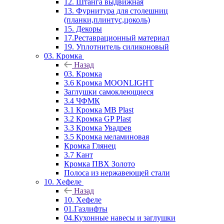
12. Штанга выдвижная
13. Фурнитура для столешниц
(планки,плинтус,цоколь)
15. Декоры
17.Реставрационный материал
19. Уплотнитель силиконовый
03. Кромка
Назад
03. Кромка
3.6 Кромка MOONLIGHT
Заглушки самоклеющиеся
3.4 ЧФМК
3.1 Кромка MB Plast
3.2 Кромка GP Plast
3.3 Кромка Увадрев
3.5 Кромка меламиновая
Кромка Глянец
3.7 Кант
Кромка ПВХ Золото
Полоса из нержавеющей стали
10. Хефеле
Назад
10. Хефеле
01.Газлифты
04.Кухонные навесы и заглушки