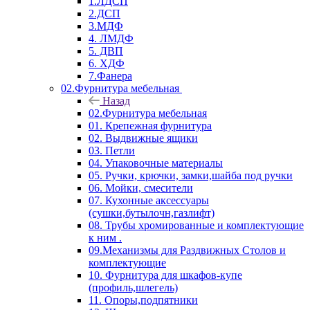
1.ЛДСП
2.ДСП
3.МДФ
4. ЛМДФ
5. ДВП
6. ХДФ
7.Фанера
02.Фурнитура мебельная
Назад
02.Фурнитура мебельная
01. Крепежная фурнитура
02. Выдвижные ящики
03. Петли
04. Упаковочные материалы
05. Ручки, крючки, замки,шайба под ручки
06. Мойки, смесители
07. Кухонные аксессуары
(сушки,бутылочн,газлифт)
08. Трубы хромированные и комплектующие
к ним .
09.Механизмы для Раздвижных Столов и
комплектующие
10. Фурнитура для шкафов-купе
(профиль,шлегель)
11. Опоры,подпятники