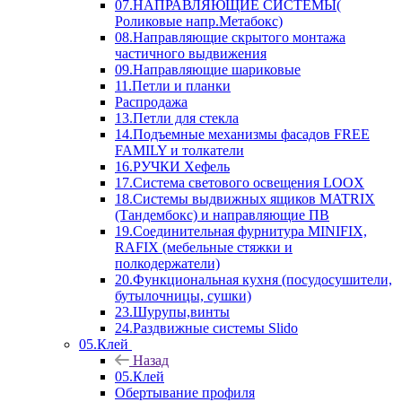
07.НАПРАВЛЯЮЩИЕ СИСТЕМЫ(
Роликовые напр.Метабокс)
08.Направляющие скрытого монтажа
частичного выдвижения
09.Направляющие шариковые
11.Петли и планки
Распродажа
13.Петли для стекла
14.Подъемные механизмы фасадов FREE
FAMILY и толкатели
16.РУЧКИ Хефель
17.Система светового освещения LOOX
18.Системы выдвижных ящиков MATRIX
(Тандембокс) и направляющие ПВ
19.Соединительная фурнитура MINIFIX,
RAFIX (мебельные стяжки и
полкодержатели)
20.Функциональная кухня (посудосушители,
бутылочницы, сушки)
23.Шурупы,винты
24.Раздвижные системы Slido
05.Клей
Назад
05.Клей
Обертывание профиля