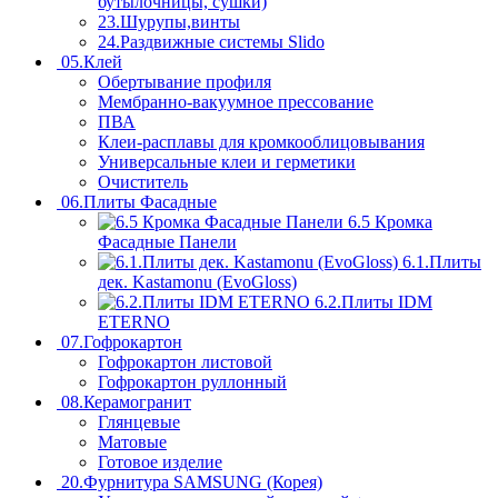
бутылочницы, сушки)
23.Шурупы,винты
24.Раздвижные системы Slido
05.Клей
Обертывание профиля
Мембранно-вакуумное прессование
ПВА
Клеи-расплавы для кромкооблицовывания
Универсальные клеи и герметики
Очиститель
06.Плиты Фасадные
6.5 Кромка
Фасадные Панели
6.1.Плиты
дек. Kastamonu (EvoGloss)
6.2.Плиты IDM
ETERNO
07.Гофрокартон
Гофрокартон листовой
Гофрокартон руллонный
08.Керамогранит
Глянцевые
Матовые
Готовое изделие
20.Фурнитура SAMSUNG (Корея)