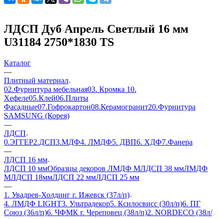
ЛДСП Дуб Апрель Светлый 16 мм
U31184 2750*1830 ТS
Каталог
—
Плитный материал
02.Фурнитура мебельная
03. Кромка
10.
Хефеле
05.Клей
06.Плиты
Фасадные
07.Гофрокартон
08.Керамогранит
20.Фурнитура
SAMSUNG (Корея)
—
ЛДСП
0.ЭГГЕР
2.ДСП
3.МДФ
4. ЛМДФ
5. ДВП
6. ХДФ
7.Фанера
—
ЛДСП 16 мм
ЛДСП 10 мм
Образцы декоров ЛМДФ М
ЛДСП 38 мм
ЛМДФ
М
ЛДСП 18мм
ЛДСП 22 мм
ЛДСП 25 мм
—
1. Увадрев-Холдинг г. Ижевск (37л/п)
4. ЛМДФ LIGHT
3. Ультрадекор
5. Ксилосвисс (30л/п)
6. ПГ
Союз (36л/п)
6. ЧФМК г. Череповец (38л/п)
2. NORDECO (38л/