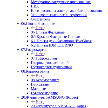
Мембранно-вакуумное прессование
ПВА
Клеи-расплавы для кромкооблицовывания
Универсальные клеи и герметики
Очиститель
06.Плиты Фасадные
Назад
06.Плиты Фасадные
6.5 Кромка Фасадные Панели
6.1.Плиты дек. Kastamonu (EvoGloss)
6.2.Плиты IDM ETERNO
07.Гофрокартон
Назад
07.Гофрокартон
Гофрокартон листовой
Гофрокартон руллонный
08.Керамогранит
Назад
08.Керамогранит
Глянцевые
Матовые
Готовое изделие
20.Фурнитура SAMSUNG (Корея)
Назад
20.Фурнитура SAMSUNG (Корея)