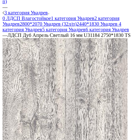
п)
—
3 категория Увадрев
0 ЛДСП Влагостойкое
1 категория Увадрев
2 категория
Увадрев
2800*2070 Увадрев (32л/п)
2440*1830 Увадрев
4
категория Увадрев
5 категория Увадрев
6 категория Увадрев
—
ЛДСП Дуб Апрель Светлый 16 мм U31184 2750*1830 ТS