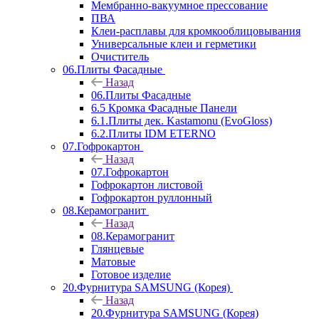
Мембранно-вакуумное прессование
ПВА
Клеи-расплавы для кромкооблицовывания
Универсальные клеи и герметики
Очиститель
06.Плиты Фасадные
Назад
06.Плиты Фасадные
6.5 Кромка Фасадные Панели
6.1.Плиты дек. Kastamonu (EvoGloss)
6.2.Плиты IDM ETERNO
07.Гофрокартон
Назад
07.Гофрокартон
Гофрокартон листовой
Гофрокартон руллонный
08.Керамогранит
Назад
08.Керамогранит
Глянцевые
Матовые
Готовое изделие
20.Фурнитура SAMSUNG (Корея)
Назад
20.Фурнитура SAMSUNG (Корея)