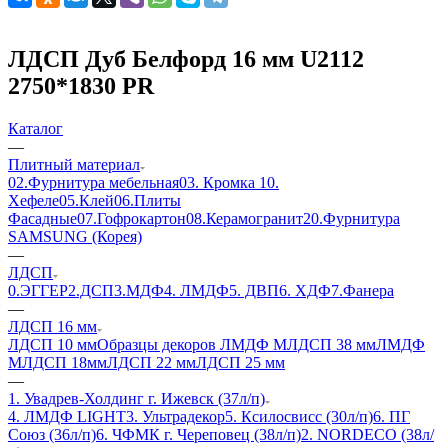
ЛДСП Дуб Белфорд 16 мм U2112
2750*1830 PR
Каталог
—
Плитный материал
02.Фурнитура мебельная
03. Кромка
10.
Хефеле
05.Клей
06.Плиты
Фасадные
07.Гофрокартон
08.Керамогранит
20.Фурнитура
SAMSUNG (Корея)
—
ЛДСП
0.ЭГГЕР
2.ДСП
3.МДФ
4. ЛМДФ
5. ДВП
6. ХДФ
7.Фанера
—
ЛДСП 16 мм
ЛДСП 10 мм
Образцы декоров ЛМДФ М
ЛДСП 38 мм
ЛМДФ
М
ЛДСП 18мм
ЛДСП 22 мм
ЛДСП 25 мм
—
1. Увадрев-Холдинг г. Ижевск (37л/п)
4. ЛМДФ LIGHT
3. Ультрадекор
5. Ксилосвисс (30л/п)
6. ПГ
Союз (36л/п)
6. ЧФМК г. Череповец (38л/п)
2. NORDECO (38л/