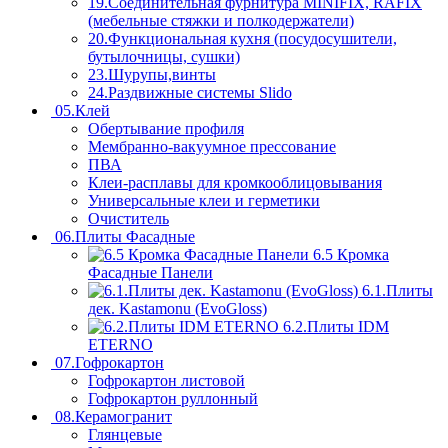
19.Соединительная фурнитура MINIFIX, RAFIX
(мебельные стяжки и полкодержатели)
20.Функциональная кухня (посудосушители,
бутылочницы, сушки)
23.Шурупы,винты
24.Раздвижные системы Slido
05.Клей
Обертывание профиля
Мембранно-вакуумное прессование
ПВА
Клеи-расплавы для кромкооблицовывания
Универсальные клеи и герметики
Очиститель
06.Плиты Фасадные
6.5 Кромка
Фасадные Панели
6.1.Плиты
дек. Kastamonu (EvoGloss)
6.2.Плиты IDM
ETERNO
07.Гофрокартон
Гофрокартон листовой
Гофрокартон руллонный
08.Керамогранит
Глянцевые