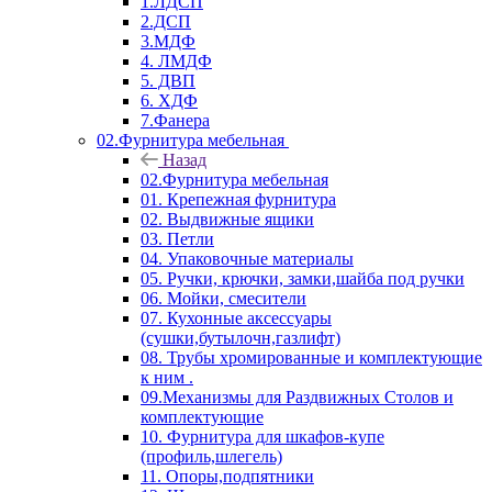
1.ЛДСП
2.ДСП
3.МДФ
4. ЛМДФ
5. ДВП
6. ХДФ
7.Фанера
02.Фурнитура мебельная
Назад
02.Фурнитура мебельная
01. Крепежная фурнитура
02. Выдвижные ящики
03. Петли
04. Упаковочные материалы
05. Ручки, крючки, замки,шайба под ручки
06. Мойки, смесители
07. Кухонные аксессуары
(сушки,бутылочн,газлифт)
08. Трубы хромированные и комплектующие
к ним .
09.Механизмы для Раздвижных Столов и
комплектующие
10. Фурнитура для шкафов-купе
(профиль,шлегель)
11. Опоры,подпятники