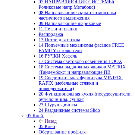
07.НАПРАВЛЯЮЩИЕ СИСТЕМЫ(
Роликовые напр.Метабокс)
08.Направляющие скрытого монтажа
частичного выдвижения
09.Направляющие шариковые
11.Петли и планки
Распродажа
13.Петли для стекла
14.Подъемные механизмы фасадов FREE
FAMILY и толкатели
16.РУЧКИ Хефель
17.Система светового освещения LOOX
18.Системы выдвижных ящиков MATRIX
(Тандембокс) и направляющие ПВ
19.Соединительная фурнитура MINIFIX,
RAFIX (мебельные стяжки и
полкодержатели)
20.Функциональная кухня (посудосушители,
бутылочницы, сушки)
23.Шурупы,винты
24.Раздвижные системы Slido
05.Клей
Назад
05.Клей
Обертывание профиля