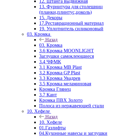
12. Штанга выдвижная
13. Фурнитура для столешниц
(планки,плинтус,цоколь)
15. Декоры
17.Реставрационный материал
19. Уплотнитель силиконовый
03. Кромка
Назад
03. Кромка
3.6 Кромка MOONLIGHT
Заглушки самоклеющиеся
3.4 ЧФМК
3.1 Кромка MB Plast
3.2 Кромка GP Plast
3.3 Кромка Увадрев
3.5 Кромка меламиновая
Кромка Глянец
3.7 Кант
Кромка ПВХ Золото
Полоса из нержавеющей стали
10. Хефеле
Назад
10. Хефеле
01.Газлифты
04.Кухонные навесы и заглушки