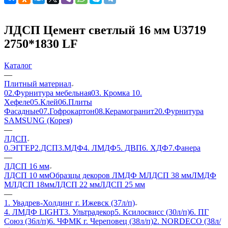
ЛДСП Цемент светлый 16 мм U3719
2750*1830 LF
Каталог
—
Плитный материал
02.Фурнитура мебельная
03. Кромка
10.
Хефеле
05.Клей
06.Плиты
Фасадные
07.Гофрокартон
08.Керамогранит
20.Фурнитура
SAMSUNG (Корея)
—
ЛДСП
0.ЭГГЕР
2.ДСП
3.МДФ
4. ЛМДФ
5. ДВП
6. ХДФ
7.Фанера
—
ЛДСП 16 мм
ЛДСП 10 мм
Образцы декоров ЛМДФ М
ЛДСП 38 мм
ЛМДФ
М
ЛДСП 18мм
ЛДСП 22 мм
ЛДСП 25 мм
—
1. Увадрев-Холдинг г. Ижевск (37л/п)
4. ЛМДФ LIGHT
3. Ультрадекор
5. Ксилосвисс (30л/п)
6. ПГ
Союз (36л/п)
6. ЧФМК г. Череповец (38л/п)
2. NORDECO (38л/