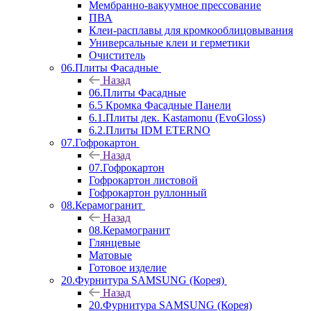
Мембранно-вакуумное прессование
ПВА
Клеи-расплавы для кромкооблицовывания
Универсальные клеи и герметики
Очиститель
06.Плиты Фасадные
Назад
06.Плиты Фасадные
6.5 Кромка Фасадные Панели
6.1.Плиты дек. Kastamonu (EvoGloss)
6.2.Плиты IDM ETERNO
07.Гофрокартон
Назад
07.Гофрокартон
Гофрокартон листовой
Гофрокартон руллонный
08.Керамогранит
Назад
08.Керамогранит
Глянцевые
Матовые
Готовое изделие
20.Фурнитура SAMSUNG (Корея)
Назад
20.Фурнитура SAMSUNG (Корея)