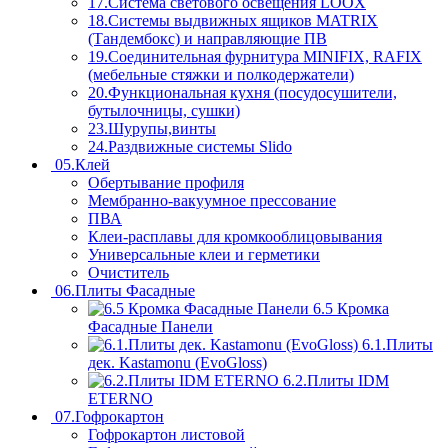
17.Система светового освещения LOOX
18.Системы выдвижных ящиков MATRIX
(Тандембокс) и направляющие ПВ
19.Соединительная фурнитура MINIFIX, RAFIX
(мебельные стяжки и полкодержатели)
20.Функциональная кухня (посудосушители,
бутылочницы, сушки)
23.Шурупы,винты
24.Раздвижные системы Slido
05.Клей
Обертывание профиля
Мембранно-вакуумное прессование
ПВА
Клеи-расплавы для кромкооблицовывания
Универсальные клеи и герметики
Очиститель
06.Плиты Фасадные
6.5 Кромка
Фасадные Панели
6.1.Плиты
дек. Kastamonu (EvoGloss)
6.2.Плиты IDM
ETERNO
07.Гофрокартон
Гофрокартон листовой