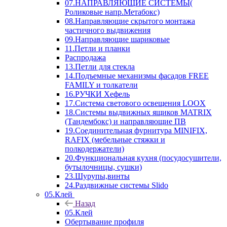
07.НАПРАВЛЯЮЩИЕ СИСТЕМЫ(
Роликовые напр.Метабокс)
08.Направляющие скрытого монтажа
частичного выдвижения
09.Направляющие шариковые
11.Петли и планки
Распродажа
13.Петли для стекла
14.Подъемные механизмы фасадов FREE
FAMILY и толкатели
16.РУЧКИ Хефель
17.Система светового освещения LOOX
18.Системы выдвижных ящиков MATRIX
(Тандембокс) и направляющие ПВ
19.Соединительная фурнитура MINIFIX,
RAFIX (мебельные стяжки и
полкодержатели)
20.Функциональная кухня (посудосушители,
бутылочницы, сушки)
23.Шурупы,винты
24.Раздвижные системы Slido
05.Клей
Назад
05.Клей
Обертывание профиля