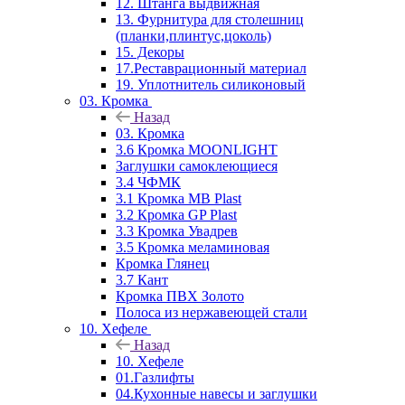
12. Штанга выдвижная
13. Фурнитура для столешниц
(планки,плинтус,цоколь)
15. Декоры
17.Реставрационный материал
19. Уплотнитель силиконовый
03. Кромка
Назад
03. Кромка
3.6 Кромка MOONLIGHT
Заглушки самоклеющиеся
3.4 ЧФМК
3.1 Кромка MB Plast
3.2 Кромка GP Plast
3.3 Кромка Увадрев
3.5 Кромка меламиновая
Кромка Глянец
3.7 Кант
Кромка ПВХ Золото
Полоса из нержавеющей стали
10. Хефеле
Назад
10. Хефеле
01.Газлифты
04.Кухонные навесы и заглушки