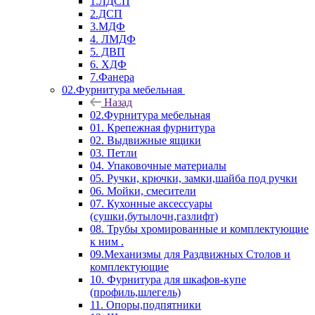
1.ЛДСП
2.ДСП
3.МДФ
4. ЛМДФ
5. ДВП
6. ХДФ
7.Фанера
02.Фурнитура мебельная
Назад
02.Фурнитура мебельная
01. Крепежная фурнитура
02. Выдвижные ящики
03. Петли
04. Упаковочные материалы
05. Ручки, крючки, замки,шайба под ручки
06. Мойки, смесители
07. Кухонные аксессуары
(сушки,бутылочн,газлифт)
08. Трубы хромированные и комплектующие
к ним .
09.Механизмы для Раздвижных Столов и
комплектующие
10. Фурнитура для шкафов-купе
(профиль,шлегель)
11. Опоры,подпятники