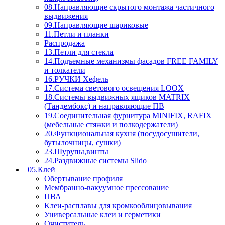
08.Направляющие скрытого монтажа частичного
выдвижения
09.Направляющие шариковые
11.Петли и планки
Распродажа
13.Петли для стекла
14.Подъемные механизмы фасадов FREE FAMILY
и толкатели
16.РУЧКИ Хефель
17.Система светового освещения LOOX
18.Системы выдвижных ящиков MATRIX
(Тандембокс) и направляющие ПВ
19.Соединительная фурнитура MINIFIX, RAFIX
(мебельные стяжки и полкодержатели)
20.Функциональная кухня (посудосушители,
бутылочницы, сушки)
23.Шурупы,винты
24.Раздвижные системы Slido
05.Клей
Обертывание профиля
Мембранно-вакуумное прессование
ПВА
Клеи-расплавы для кромкооблицовывания
Универсальные клеи и герметики
Очиститель