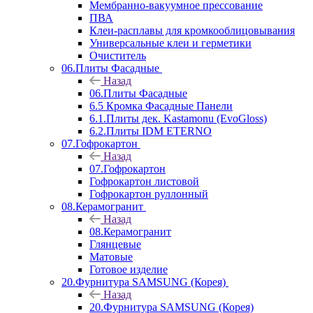
Мембранно-вакуумное прессование
ПВА
Клеи-расплавы для кромкооблицовывания
Универсальные клеи и герметики
Очиститель
06.Плиты Фасадные
Назад
06.Плиты Фасадные
6.5 Кромка Фасадные Панели
6.1.Плиты дек. Kastamonu (EvoGloss)
6.2.Плиты IDM ETERNO
07.Гофрокартон
Назад
07.Гофрокартон
Гофрокартон листовой
Гофрокартон руллонный
08.Керамогранит
Назад
08.Керамогранит
Глянцевые
Матовые
Готовое изделие
20.Фурнитура SAMSUNG (Корея)
Назад
20.Фурнитура SAMSUNG (Корея)