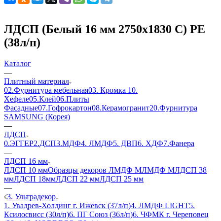
ЛДСП (Белый 16 мм 2750х1830 С) PE
(38л/п)
Каталог
—
Плитный материал
02.Фурнитура мебельная
03. Кромка
10.
Хефеле
05.Клей
06.Плиты
Фасадные
07.Гофрокартон
08.Керамогранит
20.Фурнитура
SAMSUNG (Корея)
—
ЛДСП
0.ЭГГЕР
2.ДСП
3.МДФ
4. ЛМДФ
5. ДВП
6. ХДФ
7.Фанера
—
ЛДСП 16 мм
ЛДСП 10 мм
Образцы декоров ЛМДФ М
ЛМДФ М
ЛДСП 38
мм
ЛДСП 18мм
ЛДСП 22 мм
ЛДСП 25 мм
—
3. Ультрадекор
1. Увадрев-Холдинг г. Ижевск (37л/п)
4. ЛМДФ LIGHT
5.
Ксилосвисс (30л/п)
6. ПГ Союз (36л/п)
6. ЧФМК г. Череповец