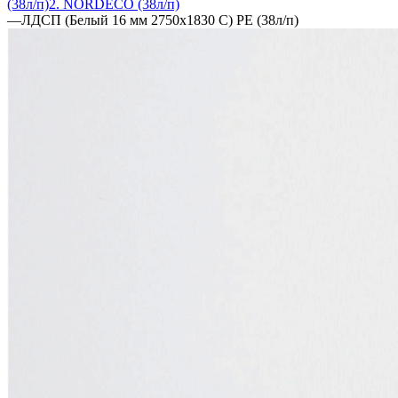
(38л/п)
2. NORDECO (38л/п)
—
ЛДСП (Белый 16 мм 2750х1830 С) PE (38л/п)