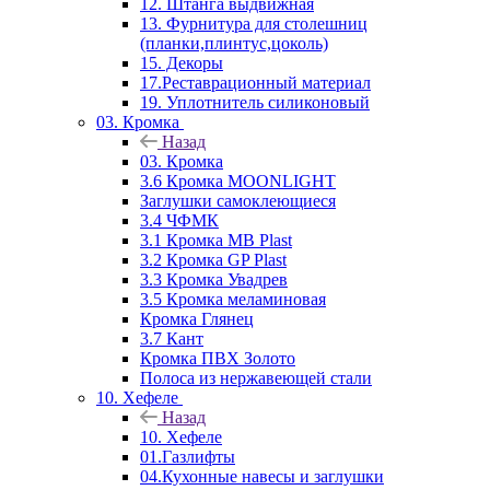
12. Штанга выдвижная
13. Фурнитура для столешниц
(планки,плинтус,цоколь)
15. Декоры
17.Реставрационный материал
19. Уплотнитель силиконовый
03. Кромка
Назад
03. Кромка
3.6 Кромка MOONLIGHT
Заглушки самоклеющиеся
3.4 ЧФМК
3.1 Кромка MB Plast
3.2 Кромка GP Plast
3.3 Кромка Увадрев
3.5 Кромка меламиновая
Кромка Глянец
3.7 Кант
Кромка ПВХ Золото
Полоса из нержавеющей стали
10. Хефеле
Назад
10. Хефеле
01.Газлифты
04.Кухонные навесы и заглушки