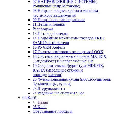
07.НАПРАВЛЯЮЩИЕ СИСТЕМЫ(
Роликовые напр.Метабокс)
08.Направляющие скрытого монтажа
частичного выдвижения
09.Направляющие шариковые
11.Петли и планки
Распродажа
13.Петли для стекла
14.Подъемные механизмы фасадов FREE
FAMILY и толкатели
16.РУЧКИ Хефель
17.Система светового освещения LOOX
18.Системы выдвижных ящиков MATRIX
(Тандембокс) и направляющие ПВ
19.Соединительная фурнитура MINIFIX,
RAFIX (мебельные стяжки и
полкодержатели)
20.Функциональная кухня (посудосушители,
бутылочницы, сушки)
23.Шурупы,винты
24.Раздвижные системы Slido
05.Клей
Назад
05.Клей
Обертывание профиля