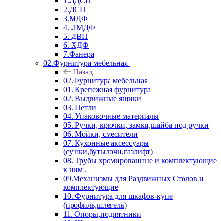
1.ЛДСП
2.ДСП
3.МДФ
4. ЛМДФ
5. ДВП
6. ХДФ
7.Фанера
02.Фурнитура мебельная
Назад
02.Фурнитура мебельная
01. Крепежная фурнитура
02. Выдвижные ящики
03. Петли
04. Упаковочные материалы
05. Ручки, крючки, замки,шайба под ручки
06. Мойки, смесители
07. Кухонные аксессуары
(сушки,бутылочн,газлифт)
08. Трубы хромированные и комплектующие
к ним .
09.Механизмы для Раздвижных Столов и
комплектующие
10. Фурнитура для шкафов-купе
(профиль,шлегель)
11. Опоры,подпятники