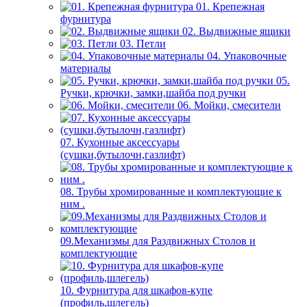
01. Крепежная
фурнитура
02. Выдвижные ящики
03. Петли
04. Упаковочные
материалы
05.
Ручки, крючки, замки,шайба под ручки
06. Мойки, смесители
07. Кухонные аксессуары
(сушки,бутылочн,газлифт)
08. Трубы хромированные и комплектующие к
ним .
09.Механизмы для Раздвижных Столов и
комплектующие
10. Фурнитура для шкафов-купе
(профиль,шлегель)