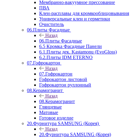
Мембранно-вакуумное прессование
ПВА
Клеи-расплавы для кромкооблицовывания
Универсальные клеи и герметики
Очиститель
06.Плиты Фасадные
Назад
06.Плиты Фасадные
6.5 Кромка Фасадные Панели
6.1.Плиты дек. Kastamonu (EvoGloss)
6.2.Плиты IDM ETERNO
07.Гофрокартон
Назад
07.Гофрокартон
Гофрокартон листовой
Гофрокартон руллонный
08.Керамогранит
Назад
08.Керамогранит
Глянцевые
Матовые
Готовое изделие
20.Фурнитура SAMSUNG (Корея)
Назад
20.Фурнитура SAMSUNG (Корея)