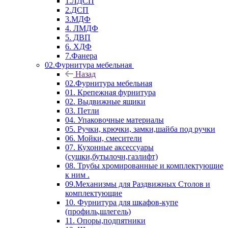
1.ЛДСП
2.ДСП
3.МДФ
4. ЛМДФ
5. ДВП
6. ХДФ
7.Фанера
02.Фурнитура мебельная
Назад
02.Фурнитура мебельная
01. Крепежная фурнитура
02. Выдвижные ящики
03. Петли
04. Упаковочные материалы
05. Ручки, крючки, замки,шайба под ручки
06. Мойки, смесители
07. Кухонные аксессуары
(сушки,бутылочн,газлифт)
08. Трубы хромированные и комплектующие
к ним .
09.Механизмы для Раздвижных Столов и
комплектующие
10. Фурнитура для шкафов-купе
(профиль,шлегель)
11. Опоры,подпятники