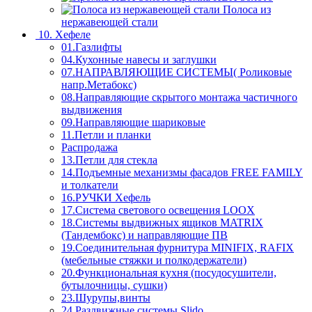
Полоса из
нержавеющей стали
10. Хефеле
01.Газлифты
04.Кухонные навесы и заглушки
07.НАПРАВЛЯЮЩИЕ СИСТЕМЫ( Роликовые
напр.Метабокс)
08.Направляющие скрытого монтажа частичного
выдвижения
09.Направляющие шариковые
11.Петли и планки
Распродажа
13.Петли для стекла
14.Подъемные механизмы фасадов FREE FAMILY
и толкатели
16.РУЧКИ Хефель
17.Система светового освещения LOOX
18.Системы выдвижных ящиков MATRIX
(Тандембокс) и направляющие ПВ
19.Соединительная фурнитура MINIFIX, RAFIX
(мебельные стяжки и полкодержатели)
20.Функциональная кухня (посудосушители,
бутылочницы, сушки)
23.Шурупы,винты
24.Раздвижные системы Slido