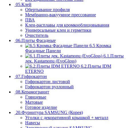
05.Клей
Обертывание профиля
Мембранно-вакуумное прессование
ПВА
Клеи-расплавы для кромкооблицовывания
Универсальные клеи и герметики
Очиститель
06.Плиты Фасадные
6.5 Кромка
Фасадные Панели
6.1.Плиты
дек. Kastamonu (EvoGloss)
6.2.Плиты IDM
ETERNO
07.Гофрокартон
Гофрокартон листовой
Гофрокартон руллонный
08.Керамогранит
Глянцевые
Матовые
Готовое изделие
20.Фурнитура SAMSUNG (Корея)
Уголки с декоративной крышкой + металл
Навесы
Электронный каталог SAMSUNG