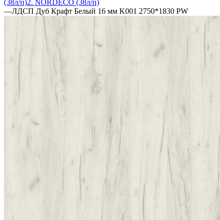
(38л/п)
2. NORDECO (38л/п)
—
ЛДСП Дуб Крафт Белый 16 мм K001 2750*1830 PW