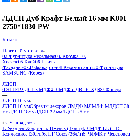
ЛДСП Дуб Крафт Белый 16 мм K001
2750*1830 PW
Каталог
—
Плитный материал
02.Фурнитура мебельная
03. Кромка
10.
Хефеле
05.Клей
06.Плиты
Фасадные
07.Гофрокартон
08.Керамогранит
20.Фурнитура
SAMSUNG (Корея)
—
ЛДСП
0.ЭГГЕР
2.ДСП
3.МДФ
4. ЛМДФ
5. ДВП
6. ХДФ
7.Фанера
—
ЛДСП 16 мм
ЛДСП 10 мм
Образцы декоров ЛМДФ М
ЛМДФ М
ЛДСП 38
мм
ЛДСП 18мм
ЛДСП 22 мм
ЛДСП 25 мм
—
3. Ультрадекор
1. Увадрев-Холдинг г. Ижевск (37л/п)
4. ЛМДФ LIGHT
5.
Ксилосвисс (30л/п)
6. ПГ Союз (36л/п)
6. ЧФМК г. Череповец