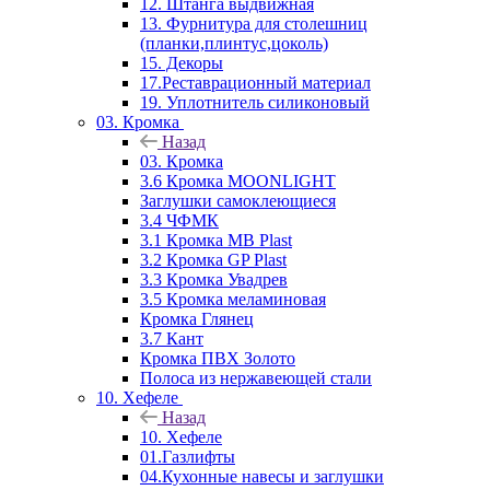
12. Штанга выдвижная
13. Фурнитура для столешниц
(планки,плинтус,цоколь)
15. Декоры
17.Реставрационный материал
19. Уплотнитель силиконовый
03. Кромка
Назад
03. Кромка
3.6 Кромка MOONLIGHT
Заглушки самоклеющиеся
3.4 ЧФМК
3.1 Кромка MB Plast
3.2 Кромка GP Plast
3.3 Кромка Увадрев
3.5 Кромка меламиновая
Кромка Глянец
3.7 Кант
Кромка ПВХ Золото
Полоса из нержавеющей стали
10. Хефеле
Назад
10. Хефеле
01.Газлифты
04.Кухонные навесы и заглушки