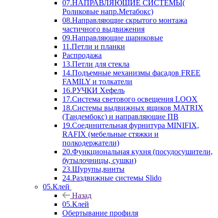
07.НАПРАВЛЯЮЩИЕ СИСТЕМЫ(
Роликовые напр.Метабокс)
08.Направляющие скрытого монтажа
частичного выдвижения
09.Направляющие шариковые
11.Петли и планки
Распродажа
13.Петли для стекла
14.Подъемные механизмы фасадов FREE
FAMILY и толкатели
16.РУЧКИ Хефель
17.Система светового освещения LOOX
18.Системы выдвижных ящиков MATRIX
(Тандембокс) и направляющие ПВ
19.Соединительная фурнитура MINIFIX,
RAFIX (мебельные стяжки и
полкодержатели)
20.Функциональная кухня (посудосушители,
бутылочницы, сушки)
23.Шурупы,винты
24.Раздвижные системы Slido
05.Клей
Назад
05.Клей
Обертывание профиля