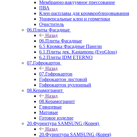
Мембранно-вакуумное прессование
ПВА
Клеи-расплавы для кромкооблицовывания
Универсальные клеи и герметики
Очиститель
06.Плиты Фасадные
Назад
06.Плиты Фасадные
6.5 Кромка Фасадные Панели
6.1.Плиты дек. Kastamonu (EvoGloss)
6.2.Плиты IDM ETERNO
07.Гофрокартон
Назад
07.Гофрокартон
Гофрокартон листовой
Гофрокартон руллонный
08.Керамогранит
Назад
08.Керамогранит
Глянцевые
Матовые
Готовое изделие
20.Фурнитура SAMSUNG (Корея)
Назад
20.Фурнитура SAMSUNG (Корея)