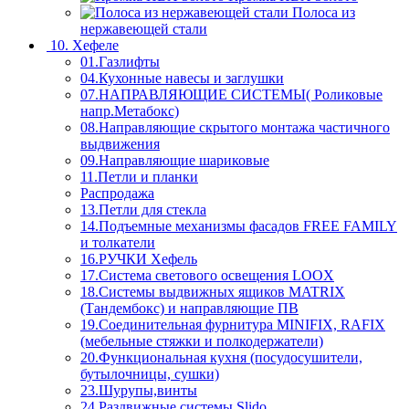
Полоса из
нержавеющей стали
10. Хефеле
01.Газлифты
04.Кухонные навесы и заглушки
07.НАПРАВЛЯЮЩИЕ СИСТЕМЫ( Роликовые
напр.Метабокс)
08.Направляющие скрытого монтажа частичного
выдвижения
09.Направляющие шариковые
11.Петли и планки
Распродажа
13.Петли для стекла
14.Подъемные механизмы фасадов FREE FAMILY
и толкатели
16.РУЧКИ Хефель
17.Система светового освещения LOOX
18.Системы выдвижных ящиков MATRIX
(Тандембокс) и направляющие ПВ
19.Соединительная фурнитура MINIFIX, RAFIX
(мебельные стяжки и полкодержатели)
20.Функциональная кухня (посудосушители,
бутылочницы, сушки)
23.Шурупы,винты
24.Раздвижные системы Slido