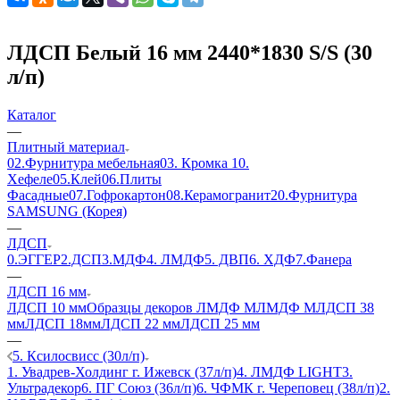
ЛДСП Белый 16 мм 2440*1830 S/S (30
л/п)
Каталог
—
Плитный материал
02.Фурнитура мебельная
03. Кромка
10.
Хефеле
05.Клей
06.Плиты
Фасадные
07.Гофрокартон
08.Керамогранит
20.Фурнитура
SAMSUNG (Корея)
—
ЛДСП
0.ЭГГЕР
2.ДСП
3.МДФ
4. ЛМДФ
5. ДВП
6. ХДФ
7.Фанера
—
ЛДСП 16 мм
ЛДСП 10 мм
Образцы декоров ЛМДФ М
ЛМДФ М
ЛДСП 38
мм
ЛДСП 18мм
ЛДСП 22 мм
ЛДСП 25 мм
—
5. Ксилосвисс (30л/п)
1. Увадрев-Холдинг г. Ижевск (37л/п)
4. ЛМДФ LIGHT
3.
Ультрадекор
6. ПГ Союз (36л/п)
6. ЧФМК г. Череповец (38л/п)
2.