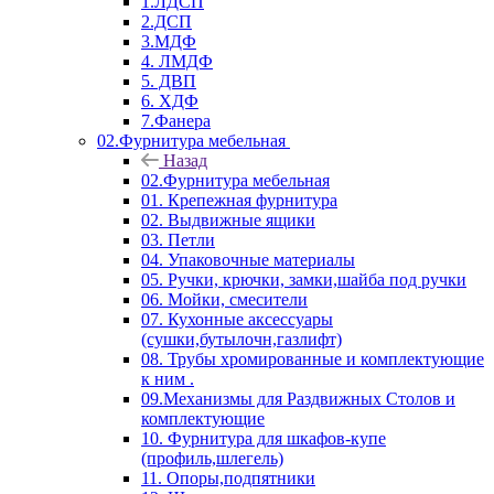
1.ЛДСП
2.ДСП
3.МДФ
4. ЛМДФ
5. ДВП
6. ХДФ
7.Фанера
02.Фурнитура мебельная
Назад
02.Фурнитура мебельная
01. Крепежная фурнитура
02. Выдвижные ящики
03. Петли
04. Упаковочные материалы
05. Ручки, крючки, замки,шайба под ручки
06. Мойки, смесители
07. Кухонные аксессуары
(сушки,бутылочн,газлифт)
08. Трубы хромированные и комплектующие
к ним .
09.Механизмы для Раздвижных Столов и
комплектующие
10. Фурнитура для шкафов-купе
(профиль,шлегель)
11. Опоры,подпятники