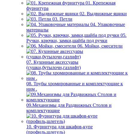
01. Крепежная
фурнитура
02. Выдвижные ящики
03. Петли
04. Упаковочные
материалы
05.
Ручки, крючки, замки,шайба под ручки
06. Мойки, смесители
07. Кухонные аксессуары
(сушки,бутылочн,газлифт)
08. Трубы хромированные и комплектующие к
ним .
09.Механизмы для Раздвижных Столов и
комплектующие
10. Фурнитура для шкафов-купе
(профиль,шлегель)