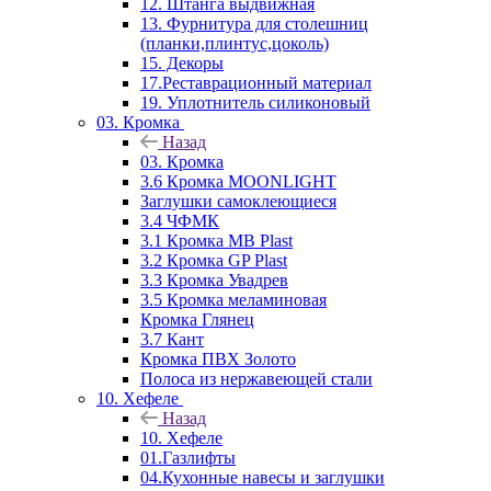
12. Штанга выдвижная
13. Фурнитура для столешниц
(планки,плинтус,цоколь)
15. Декоры
17.Реставрационный материал
19. Уплотнитель силиконовый
03. Кромка
Назад
03. Кромка
3.6 Кромка MOONLIGHT
Заглушки самоклеющиеся
3.4 ЧФМК
3.1 Кромка MB Plast
3.2 Кромка GP Plast
3.3 Кромка Увадрев
3.5 Кромка меламиновая
Кромка Глянец
3.7 Кант
Кромка ПВХ Золото
Полоса из нержавеющей стали
10. Хефеле
Назад
10. Хефеле
01.Газлифты
04.Кухонные навесы и заглушки