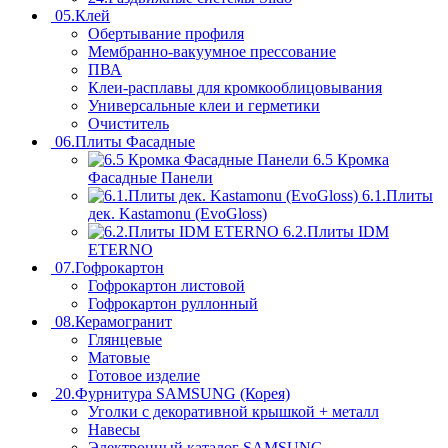
05.Клей
Обертывание профиля
Мембранно-вакуумное прессование
ПВА
Клеи-расплавы для кромкооблицовывания
Универсальные клеи и герметики
Очиститель
06.Плиты Фасадные
6.5 Кромка
Фасадные Панели
6.1.Плиты
дек. Kastamonu (EvoGloss)
6.2.Плиты IDM
ETERNO
07.Гофрокартон
Гофрокартон листовой
Гофрокартон руллонный
08.Керамогранит
Глянцевые
Матовые
Готовое изделие
20.Фурнитура SAMSUNG (Корея)
Уголки с декоративной крышкой + металл
Навесы
Электронный каталог SAMSUNG