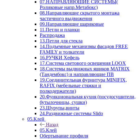
07.НАПРАВЛЯЮЩИЕ СИСТЕМЫ(
Роликовые напр.Метабокс)
08.Направляющие скрытого монтажа
частичного выдвижения
09.Направляющие шариковые
11.Петли и планки
Распродажа
13.Петли для стекла
14.Подъемные механизмы фасадов FREE
FAMILY и толкатели
16.РУЧКИ Хефель
17.Система светового освещения LOOX
18.Системы выдвижных ящиков MATRIX
(Тандембокс) и направляющие ПВ
19.Соединительная фурнитура MINIFIX,
RAFIX (мебельные стяжки и
полкодержатели)
20.Функциональная кухня (посудосушители,
бутылочницы, сушки)
23.Шурупы,винты
24.Раздвижные системы Slido
05.Клей
Назад
05.Клей
Обертывание профиля