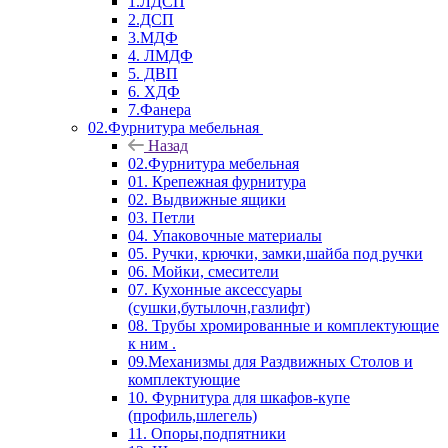
1.ЛДСП
2.ДСП
3.МДФ
4. ЛМДФ
5. ДВП
6. ХДФ
7.Фанера
02.Фурнитура мебельная
Назад
02.Фурнитура мебельная
01. Крепежная фурнитура
02. Выдвижные ящики
03. Петли
04. Упаковочные материалы
05. Ручки, крючки, замки,шайба под ручки
06. Мойки, смесители
07. Кухонные аксессуары
(сушки,бутылочн,газлифт)
08. Трубы хромированные и комплектующие
к ним .
09.Механизмы для Раздвижных Столов и
комплектующие
10. Фурнитура для шкафов-купе
(профиль,шлегель)
11. Опоры,подпятники