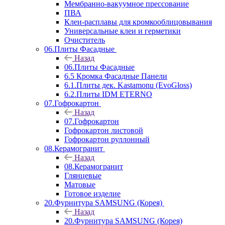
Мембранно-вакуумное прессование
ПВА
Клеи-расплавы для кромкооблицовывания
Универсальные клеи и герметики
Очиститель
06.Плиты Фасадные
Назад
06.Плиты Фасадные
6.5 Кромка Фасадные Панели
6.1.Плиты дек. Kastamonu (EvoGloss)
6.2.Плиты IDM ETERNO
07.Гофрокартон
Назад
07.Гофрокартон
Гофрокартон листовой
Гофрокартон руллонный
08.Керамогранит
Назад
08.Керамогранит
Глянцевые
Матовые
Готовое изделие
20.Фурнитура SAMSUNG (Корея)
Назад
20.Фурнитура SAMSUNG (Корея)