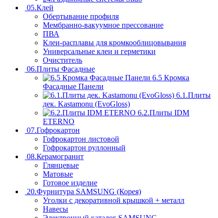
05.Клей
Обертывание профиля
Мембранно-вакуумное прессование
ПВА
Клеи-расплавы для кромкооблицовывания
Универсальные клеи и герметики
Очиститель
06.Плиты Фасадные
6.5 Кромка
Фасадные Панели
6.1.Плиты
дек. Kastamonu (EvoGloss)
6.2.Плиты IDM
ETERNO
07.Гофрокартон
Гофрокартон листовой
Гофрокартон руллонный
08.Керамогранит
Глянцевые
Матовые
Готовое изделие
20.Фурнитура SAMSUNG (Корея)
Уголки с декоративной крышкой + металл
Навесы
Электронный каталог SAMSUNG