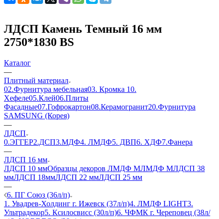
ЛДСП Камень Темный 16 мм
2750*1830 BS
Каталог
—
Плитный материал
02.Фурнитура мебельная
03. Кромка
10.
Хефеле
05.Клей
06.Плиты
Фасадные
07.Гофрокартон
08.Керамогранит
20.Фурнитура
SAMSUNG (Корея)
—
ЛДСП
0.ЭГГЕР
2.ДСП
3.МДФ
4. ЛМДФ
5. ДВП
6. ХДФ
7.Фанера
—
ЛДСП 16 мм
ЛДСП 10 мм
Образцы декоров ЛМДФ М
ЛМДФ М
ЛДСП 38
мм
ЛДСП 18мм
ЛДСП 22 мм
ЛДСП 25 мм
—
6. ПГ Союз (36л/п)
1. Увадрев-Холдинг г. Ижевск (37л/п)
4. ЛМДФ LIGHT
3.
Ультрадекор
5. Ксилосвисс (30л/п)
6. ЧФМК г. Череповец (38л/