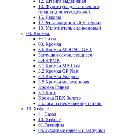
12. Штанга выдвижная
13. Фурнитура для столешниц
(планки,плинтус,цоколь)
15. Декоры
17.Реставрационный материал
19. Уплотнитель силиконовый
03. Кромка
Назад
03. Кромка
3.6 Кромка MOONLIGHT
Заглушки самоклеющиеся
3.4 ЧФМК
3.1 Кромка MB Plast
3.2 Кромка GP Plast
3.3 Кромка Увадрев
3.5 Кромка меламиновая
Кромка Глянец
3.7 Кант
Кромка ПВХ Золото
Полоса из нержавеющей стали
10. Хефеле
Назад
10. Хефеле
01.Газлифты
04.Кухонные навесы и заглушки