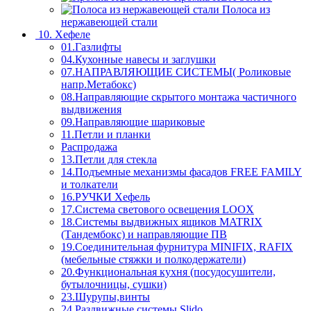
Полоса из
нержавеющей стали
10. Хефеле
01.Газлифты
04.Кухонные навесы и заглушки
07.НАПРАВЛЯЮЩИЕ СИСТЕМЫ( Роликовые
напр.Метабокс)
08.Направляющие скрытого монтажа частичного
выдвижения
09.Направляющие шариковые
11.Петли и планки
Распродажа
13.Петли для стекла
14.Подъемные механизмы фасадов FREE FAMILY
и толкатели
16.РУЧКИ Хефель
17.Система светового освещения LOOX
18.Системы выдвижных ящиков MATRIX
(Тандембокс) и направляющие ПВ
19.Соединительная фурнитура MINIFIX, RAFIX
(мебельные стяжки и полкодержатели)
20.Функциональная кухня (посудосушители,
бутылочницы, сушки)
23.Шурупы,винты
24.Раздвижные системы Slido