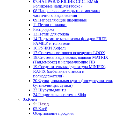
07.НАПРАВЛЯЮЩИЕ СИСТЕМЫ(
Роликовые напр.Метабокс)
08.Направляющие скрытого монтажа
частичного выдвижения
09.Направляющие шариковые
11.Петли и планки
Распродажа
13.Петли для стекла
14.Подъемные механизмы фасадов FREE
FAMILY и толкатели
16.РУЧКИ Хефель
17.Система светового освещения LOOX
18.Системы выдвижных ящиков MATRIX
(Тандембокс) и направляющие ПВ
19.Соединительная фурнитура MINIFIX,
RAFIX (мебельные стяжки и
полкодержатели)
20.Функциональная кухня (посудосушители,
бутылочницы, сушки)
23.Шурупы,винты
24.Раздвижные системы Slido
05.Клей
Назад
05.Клей
Обертывание профиля