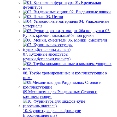
01. Крепежная
фурнитура
02. Выдвижные ящики
03. Петли
04. Упаковочные
материалы
05.
Ручки, крючки, замки,шайба под ручки
06. Мойки, смесители
07. Кухонные аксессуары
(сушки,бутылочн,газлифт)
08. Трубы хромированные и комплектующие к
ним .
09.Механизмы для Раздвижных Столов и
комплектующие
10. Фурнитура для шкафов-купе
(профиль,шлегель)