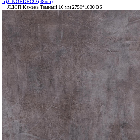
п)
2. NORDECO (38л/п)
—
ЛДСП Камень Темный 16 мм 2750*1830 BS