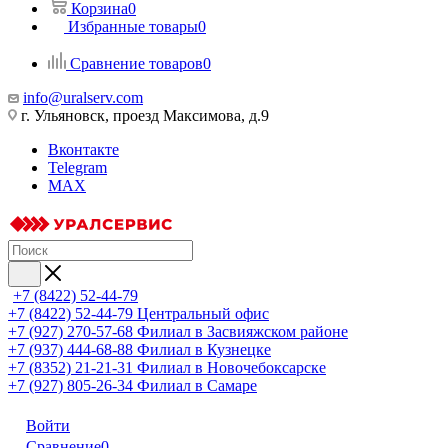
Корзина
0
Избранные товары
0
Сравнение товаров
0
info@uralserv.com
г. Ульяновск, проезд Максимова, д.9
Вконтакте
Telegram
MAX
+7 (8422) 52-44-79
+7 (8422) 52-44-79
Центральный офис
+7 (927) 270-57-68
Филиал в Засвияжском районе
+7 (937) 444-68-88
Филиал в Кузнецке
+7 (8352) 21-21-31
Филиал в Новочебоксарске
+7 (927) 805-26-34
Филиал в Самаре
Войти
Сравнение
0