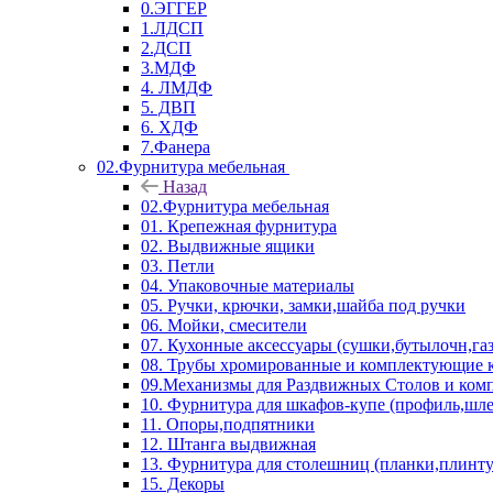
0.ЭГГЕР
1.ЛДСП
2.ДСП
3.МДФ
4. ЛМДФ
5. ДВП
6. ХДФ
7.Фанера
02.Фурнитура мебельная
Назад
02.Фурнитура мебельная
01. Крепежная фурнитура
02. Выдвижные ящики
03. Петли
04. Упаковочные материалы
05. Ручки, крючки, замки,шайба под ручки
06. Мойки, смесители
07. Кухонные аксессуары (сушки,бутылочн,га
08. Трубы хромированные и комплектующие к
09.Механизмы для Раздвижных Столов и ко
10. Фурнитура для шкафов-купе (профиль,шле
11. Опоры,подпятники
12. Штанга выдвижная
13. Фурнитура для столешниц (планки,плинту
15. Декоры