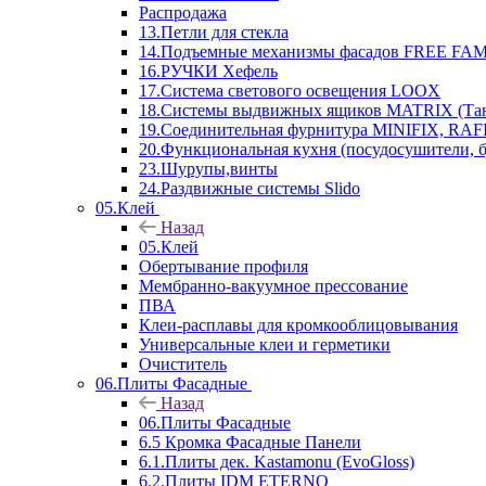
Распродажа
13.Петли для стекла
14.Подъемные механизмы фасадов FREE FAMI
16.РУЧКИ Хефель
17.Система светового освещения LOOX
18.Системы выдвижных ящиков MATRIX (Тан
19.Соединительная фурнитура MINIFIX, RAFI
20.Функциональная кухня (посудосушители, 
23.Шурупы,винты
24.Раздвижные системы Slido
05.Клей
Назад
05.Клей
Обертывание профиля
Мембранно-вакуумное прессование
ПВА
Клеи-расплавы для кромкооблицовывания
Универсальные клеи и герметики
Очиститель
06.Плиты Фасадные
Назад
06.Плиты Фасадные
6.5 Кромка Фасадные Панели
6.1.Плиты дек. Kastamonu (EvoGloss)
6.2.Плиты IDM ETERNO