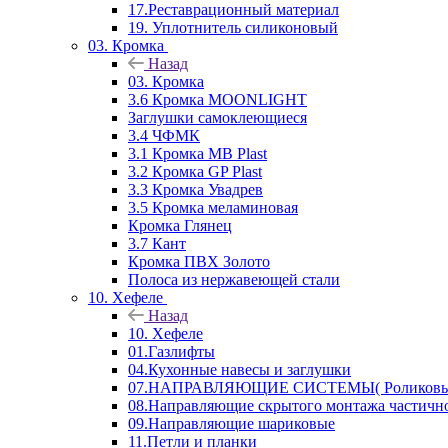
17.Реставрационный материал
19. Уплотнитель силиконовый
03. Кромка
Назад
03. Кромка
3.6 Кромка MOONLIGHT
Заглушки самоклеющиеся
3.4 ЧФМК
3.1 Кромка MB Plast
3.2 Кромка GP Plast
3.3 Кромка Увадрев
3.5 Кромка меламиновая
Кромка Глянец
3.7 Кант
Кромка ПВХ Золото
Полоса из нержавеющей стали
10. Хефеле
Назад
10. Хефеле
01.Газлифты
04.Кухонные навесы и заглушки
07.НАПРАВЛЯЮЩИЕ СИСТЕМЫ( Роликовые 
08.Направляющие скрытого монтажа частичн
09.Направляющие шариковые
11.Петли и планки