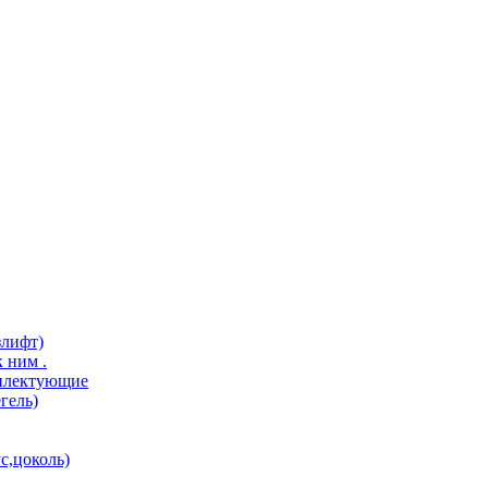
злифт)
 ним .
мплектующие
гель)
с,цоколь)