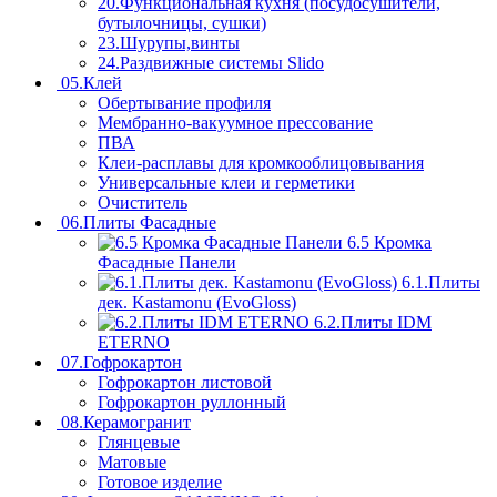
20.Функциональная кухня (посудосушители,
бутылочницы, сушки)
23.Шурупы,винты
24.Раздвижные системы Slido
05.Клей
Обертывание профиля
Мембранно-вакуумное прессование
ПВА
Клеи-расплавы для кромкооблицовывания
Универсальные клеи и герметики
Очиститель
06.Плиты Фасадные
6.5 Кромка
Фасадные Панели
6.1.Плиты
дек. Kastamonu (EvoGloss)
6.2.Плиты IDM
ETERNO
07.Гофрокартон
Гофрокартон листовой
Гофрокартон руллонный
08.Керамогранит
Глянцевые
Матовые
Готовое изделие