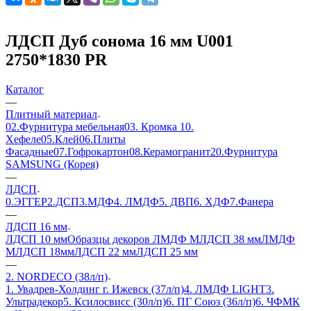
ЛДСП Дуб сонома 16 мм U001
2750*1830 PR
Каталог
—
Плитный материал
02.Фурнитура мебельная
03. Кромка
10.
Хефеле
05.Клей
06.Плиты
Фасадные
07.Гофрокартон
08.Керамогранит
20.Фурнитура
SAMSUNG (Корея)
—
ЛДСП
0.ЭГГЕР
2.ДСП
3.МДФ
4. ЛМДФ
5. ДВП
6. ХДФ
7.Фанера
—
ЛДСП 16 мм
ЛДСП 10 мм
Образцы декоров ЛМДФ М
ЛДСП 38 мм
ЛМДФ
М
ЛДСП 18мм
ЛДСП 22 мм
ЛДСП 25 мм
—
2. NORDECO (38л/п)
1. Увадрев-Холдинг г. Ижевск (37л/п)
4. ЛМДФ LIGHT
3.
Ультрадекор
5. Ксилосвисс (30л/п)
6. ПГ Союз (36л/п)
6. ЧФМК