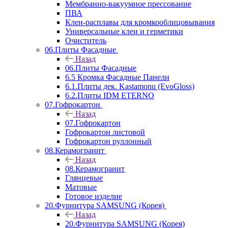
Мембранно-вакуумное прессование
ПВА
Клеи-расплавы для кромкооблицовывания
Универсальные клеи и герметики
Очиститель
06.Плиты Фасадные
Назад
06.Плиты Фасадные
6.5 Кромка Фасадные Панели
6.1.Плиты дек. Kastamonu (EvoGloss)
6.2.Плиты IDM ETERNO
07.Гофрокартон
Назад
07.Гофрокартон
Гофрокартон листовой
Гофрокартон руллонный
08.Керамогранит
Назад
08.Керамогранит
Глянцевые
Матовые
Готовое изделие
20.Фурнитура SAMSUNG (Корея)
Назад
20.Фурнитура SAMSUNG (Корея)