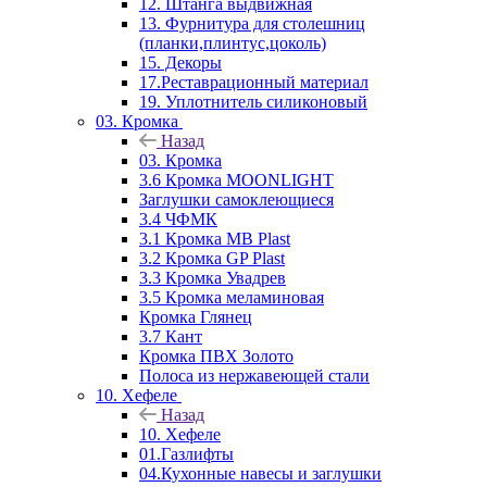
12. Штанга выдвижная
13. Фурнитура для столешниц
(планки,плинтус,цоколь)
15. Декоры
17.Реставрационный материал
19. Уплотнитель силиконовый
03. Кромка
Назад
03. Кромка
3.6 Кромка MOONLIGHT
Заглушки самоклеющиеся
3.4 ЧФМК
3.1 Кромка MB Plast
3.2 Кромка GP Plast
3.3 Кромка Увадрев
3.5 Кромка меламиновая
Кромка Глянец
3.7 Кант
Кромка ПВХ Золото
Полоса из нержавеющей стали
10. Хефеле
Назад
10. Хефеле
01.Газлифты
04.Кухонные навесы и заглушки