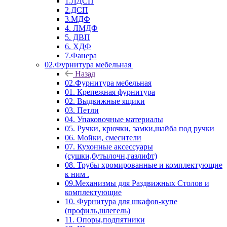
1.ЛДСП
2.ДСП
3.МДФ
4. ЛМДФ
5. ДВП
6. ХДФ
7.Фанера
02.Фурнитура мебельная
Назад
02.Фурнитура мебельная
01. Крепежная фурнитура
02. Выдвижные ящики
03. Петли
04. Упаковочные материалы
05. Ручки, крючки, замки,шайба под ручки
06. Мойки, смесители
07. Кухонные аксессуары
(сушки,бутылочн,газлифт)
08. Трубы хромированные и комплектующие
к ним .
09.Механизмы для Раздвижных Столов и
комплектующие
10. Фурнитура для шкафов-купе
(профиль,шлегель)
11. Опоры,подпятники