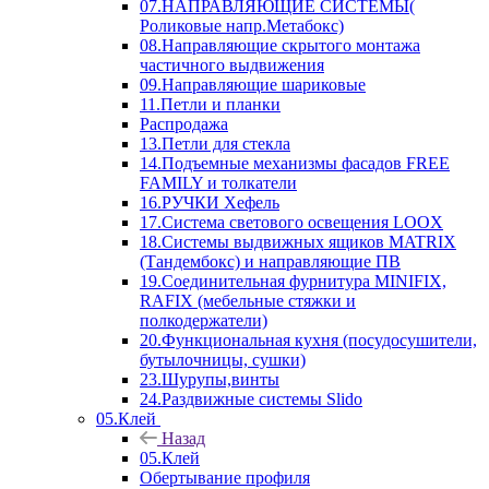
07.НАПРАВЛЯЮЩИЕ СИСТЕМЫ(
Роликовые напр.Метабокс)
08.Направляющие скрытого монтажа
частичного выдвижения
09.Направляющие шариковые
11.Петли и планки
Распродажа
13.Петли для стекла
14.Подъемные механизмы фасадов FREE
FAMILY и толкатели
16.РУЧКИ Хефель
17.Система светового освещения LOOX
18.Системы выдвижных ящиков MATRIX
(Тандембокс) и направляющие ПВ
19.Соединительная фурнитура MINIFIX,
RAFIX (мебельные стяжки и
полкодержатели)
20.Функциональная кухня (посудосушители,
бутылочницы, сушки)
23.Шурупы,винты
24.Раздвижные системы Slido
05.Клей
Назад
05.Клей
Обертывание профиля