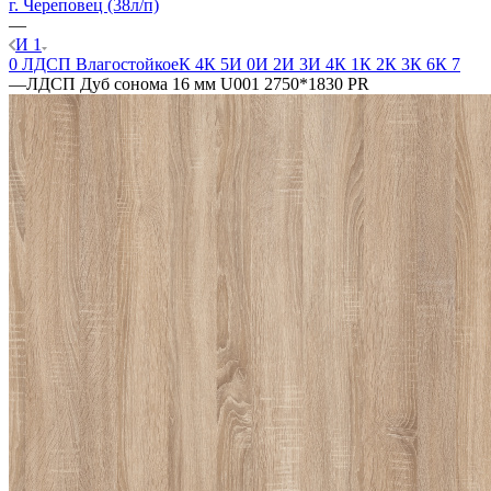
г. Череповец (38л/п)
—
И 1
0 ЛДСП Влагостойкое
К 4
К 5
И 0
И 2
И 3
И 4
К 1
К 2
К 3
К 6
К 7
—
ЛДСП Дуб сонома 16 мм U001 2750*1830 PR