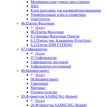
Мембранно-вакуумное прессование
ПВА
Клеи-расплавы для кромкооблицовывания
Универсальные клеи и герметики
Очиститель
06.Плиты Фасадные
Назад
06.Плиты Фасадные
6.5 Кромка Фасадные Панели
6.1.Плиты дек. Kastamonu (EvoGloss)
6.2.Плиты IDM ETERNO
07.Гофрокартон
Назад
07.Гофрокартон
Гофрокартон листовой
Гофрокартон руллонный
08.Керамогранит
Назад
08.Керамогранит
Глянцевые
Матовые
Готовое изделие
20.Фурнитура SAMSUNG (Корея)
Назад
20.Фурнитура SAMSUNG (Корея)