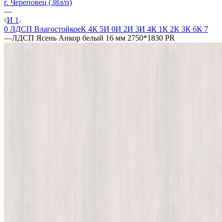
г. Череповец (38л/п)
—
И 1
0 ЛДСП Влагостойкое
К 4
К 5
И 0
И 2
И 3
И 4
К 1
К 2
К 3
К 6
К 7
—
ЛДСП Ясень Анкор белый 16 мм 2750*1830 PR