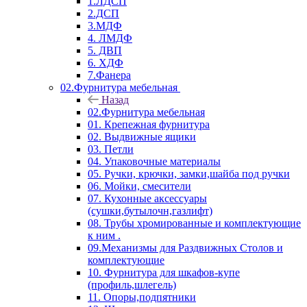
1.ЛДСП
2.ДСП
3.МДФ
4. ЛМДФ
5. ДВП
6. ХДФ
7.Фанера
02.Фурнитура мебельная
Назад
02.Фурнитура мебельная
01. Крепежная фурнитура
02. Выдвижные ящики
03. Петли
04. Упаковочные материалы
05. Ручки, крючки, замки,шайба под ручки
06. Мойки, смесители
07. Кухонные аксессуары
(сушки,бутылочн,газлифт)
08. Трубы хромированные и комплектующие
к ним .
09.Механизмы для Раздвижных Столов и
комплектующие
10. Фурнитура для шкафов-купе
(профиль,шлегель)
11. Опоры,подпятники