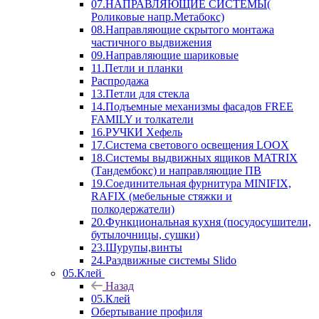
07.НАПРАВЛЯЮЩИЕ СИСТЕМЫ(
Роликовые напр.Метабокс)
08.Направляющие скрытого монтажа
частичного выдвижения
09.Направляющие шариковые
11.Петли и планки
Распродажа
13.Петли для стекла
14.Подъемные механизмы фасадов FREE
FAMILY и толкатели
16.РУЧКИ Хефель
17.Система светового освещения LOOX
18.Системы выдвижных ящиков MATRIX
(Тандембокс) и направляющие ПВ
19.Соединительная фурнитура MINIFIX,
RAFIX (мебельные стяжки и
полкодержатели)
20.Функциональная кухня (посудосушители,
бутылочницы, сушки)
23.Шурупы,винты
24.Раздвижные системы Slido
05.Клей
Назад
05.Клей
Обертывание профиля