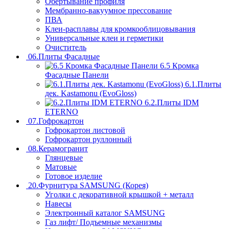
Обертывание профиля
Мембранно-вакуумное прессование
ПВА
Клеи-расплавы для кромкооблицовывания
Универсальные клеи и герметики
Очиститель
06.Плиты Фасадные
6.5 Кромка
Фасадные Панели
6.1.Плиты
дек. Kastamonu (EvoGloss)
6.2.Плиты IDM
ETERNO
07.Гофрокартон
Гофрокартон листовой
Гофрокартон руллонный
08.Керамогранит
Глянцевые
Матовые
Готовое изделие
20.Фурнитура SAMSUNG (Корея)
Уголки с декоративной крышкой + металл
Навесы
Электронный каталог SAMSUNG
Газ лифт/ Подъемные механизмы