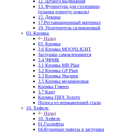
12. Штанга выдвижная
13. Фурнитура для столешниц
(планки,плинтус,цоколь)
15. Декоры
17.Реставрационный материал
19. Уплотнитель силиконовый
03. Кромка
Назад
03. Кромка
3.6 Кромка MOONLIGHT
Заглушки самоклеющиеся
3.4 ЧФМК
3.1 Кромка MB Plast
3.2 Кромка GP Plast
3.3 Кромка Увадрев
3.5 Кромка меламиновая
Кромка Глянец
3.7 Кант
Кромка ПВХ Золото
Полоса из нержавеющей стали
10. Хефеле
Назад
10. Хефеле
01.Газлифты
04.Кухонные навесы и заглушки