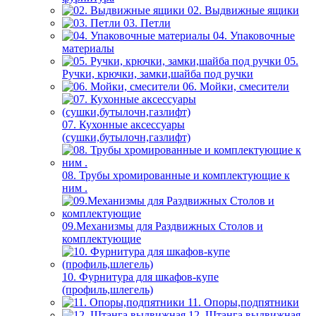
02. Выдвижные ящики
03. Петли
04. Упаковочные
материалы
05.
Ручки, крючки, замки,шайба под ручки
06. Мойки, смесители
07. Кухонные аксессуары
(сушки,бутылочн,газлифт)
08. Трубы хромированные и комплектующие к
ним .
09.Механизмы для Раздвижных Столов и
комплектующие
10. Фурнитура для шкафов-купе
(профиль,шлегель)
11. Опоры,подпятники
12. Штанга выдвижная