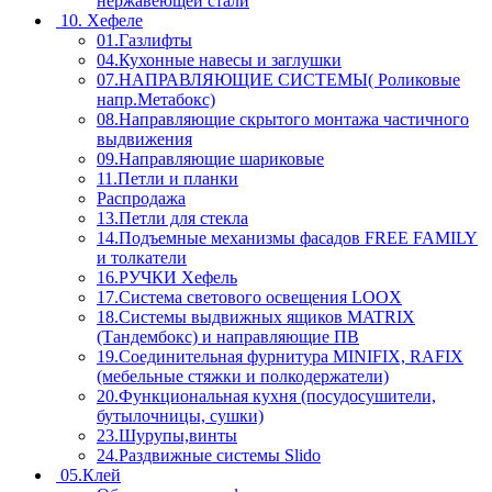
нержавеющей стали
10. Хефеле
01.Газлифты
04.Кухонные навесы и заглушки
07.НАПРАВЛЯЮЩИЕ СИСТЕМЫ( Роликовые
напр.Метабокс)
08.Направляющие скрытого монтажа частичного
выдвижения
09.Направляющие шариковые
11.Петли и планки
Распродажа
13.Петли для стекла
14.Подъемные механизмы фасадов FREE FAMILY
и толкатели
16.РУЧКИ Хефель
17.Система светового освещения LOOX
18.Системы выдвижных ящиков MATRIX
(Тандембокс) и направляющие ПВ
19.Соединительная фурнитура MINIFIX, RAFIX
(мебельные стяжки и полкодержатели)
20.Функциональная кухня (посудосушители,
бутылочницы, сушки)
23.Шурупы,винты
24.Раздвижные системы Slido
05.Клей