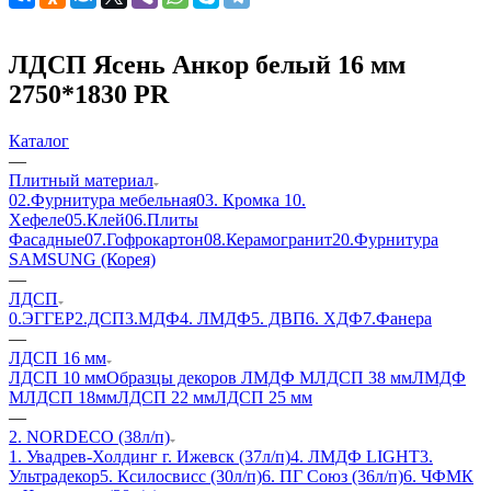
ЛДСП Ясень Анкор белый 16 мм
2750*1830 PR
Каталог
—
Плитный материал
02.Фурнитура мебельная
03. Кромка
10.
Хефеле
05.Клей
06.Плиты
Фасадные
07.Гофрокартон
08.Керамогранит
20.Фурнитура
SAMSUNG (Корея)
—
ЛДСП
0.ЭГГЕР
2.ДСП
3.МДФ
4. ЛМДФ
5. ДВП
6. ХДФ
7.Фанера
—
ЛДСП 16 мм
ЛДСП 10 мм
Образцы декоров ЛМДФ М
ЛДСП 38 мм
ЛМДФ
М
ЛДСП 18мм
ЛДСП 22 мм
ЛДСП 25 мм
—
2. NORDECO (38л/п)
1. Увадрев-Холдинг г. Ижевск (37л/п)
4. ЛМДФ LIGHT
3.
Ультрадекор
5. Ксилосвисс (30л/п)
6. ПГ Союз (36л/п)
6. ЧФМК