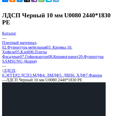
ЛДСП Черный 10 мм U0080 2440*1830
PE
Каталог
—
Плитный материал
02.Фурнитура мебельная
03. Кромка
10.
Хефеле
05.Клей
06.Плиты
Фасадные
07.Гофрокартон
08.Керамогранит
20.Фурнитура
SAMSUNG (Корея)
—
ЛДСП
0.ЭГГЕР
2.ДСП
3.МДФ
4. ЛМДФ
5. ДВП
6. ХДФ
7.Фанера
—
ЛДСП Черный 10 мм U0080 2440*1830 PE