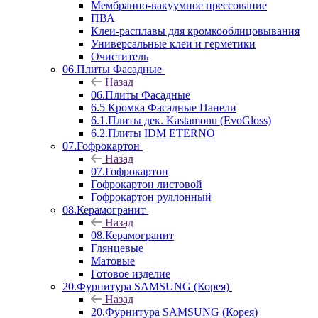
Мембранно-вакуумное прессование
ПВА
Клеи-расплавы для кромкооблицовывания
Универсальные клеи и герметики
Очиститель
06.Плиты Фасадные
Назад
06.Плиты Фасадные
6.5 Кромка Фасадные Панели
6.1.Плиты дек. Kastamonu (EvoGloss)
6.2.Плиты IDM ETERNO
07.Гофрокартон
Назад
07.Гофрокартон
Гофрокартон листовой
Гофрокартон руллонный
08.Керамогранит
Назад
08.Керамогранит
Глянцевые
Матовые
Готовое изделие
20.Фурнитура SAMSUNG (Корея)
Назад
20.Фурнитура SAMSUNG (Корея)