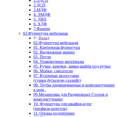
1.ЛДСП
2.ДСП
3.МДФ
4. ЛМДФ
5. ДВП
6. ХДФ
7.Фанера
02.Фурнитура мебельная
Назад
02.Фурнитура мебельная
01. Крепежная фурнитура
02. Выдвижные ящики
03. Петли
04. Упаковочные материалы
05. Ручки, крючки, замки,шайба под ручки
06. Мойки, смесители
07. Кухонные аксессуары
(сушки,бутылочн,газлифт)
08. Трубы хромированные и комплектующие
к ним .
09.Механизмы для Раздвижных Столов и
комплектующие
10. Фурнитура для шкафов-купе
(профиль,шлегель)
11. Опоры,подпятники