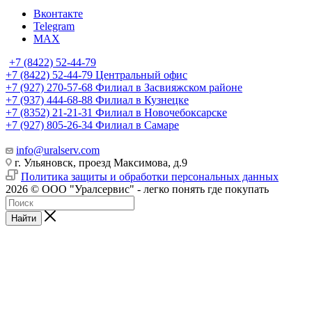
Вконтакте
Telegram
MAX
+7 (8422) 52-44-79
+7 (8422) 52-44-79
Центральный офис
+7 (927) 270-57-68
Филиал в Засвияжском районе
+7 (937) 444-68-88
Филиал в Кузнецке
+7 (8352) 21-21-31
Филиал в Новочебоксарске
+7 (927) 805-26-34
Филиал в Самаре
info@uralserv.com
г. Ульяновск, проезд Максимова, д.9
Политика защиты и обработки персональных данных
2026 © ООО "Уралсервис" - легко понять где покупать
Найти