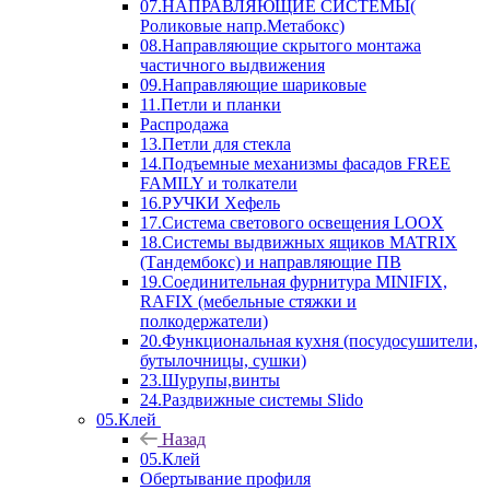
07.НАПРАВЛЯЮЩИЕ СИСТЕМЫ(
Роликовые напр.Метабокс)
08.Направляющие скрытого монтажа
частичного выдвижения
09.Направляющие шариковые
11.Петли и планки
Распродажа
13.Петли для стекла
14.Подъемные механизмы фасадов FREE
FAMILY и толкатели
16.РУЧКИ Хефель
17.Система светового освещения LOOX
18.Системы выдвижных ящиков MATRIX
(Тандембокс) и направляющие ПВ
19.Соединительная фурнитура MINIFIX,
RAFIX (мебельные стяжки и
полкодержатели)
20.Функциональная кухня (посудосушители,
бутылочницы, сушки)
23.Шурупы,винты
24.Раздвижные системы Slido
05.Клей
Назад
05.Клей
Обертывание профиля