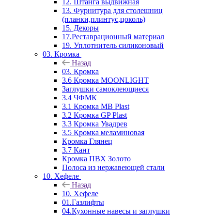
12. Штанга выдвижная
13. Фурнитура для столешниц
(планки,плинтус,цоколь)
15. Декоры
17.Реставрационный материал
19. Уплотнитель силиконовый
03. Кромка
Назад
03. Кромка
3.6 Кромка MOONLIGHT
Заглушки самоклеющиеся
3.4 ЧФМК
3.1 Кромка MB Plast
3.2 Кромка GP Plast
3.3 Кромка Увадрев
3.5 Кромка меламиновая
Кромка Глянец
3.7 Кант
Кромка ПВХ Золото
Полоса из нержавеющей стали
10. Хефеле
Назад
10. Хефеле
01.Газлифты
04.Кухонные навесы и заглушки