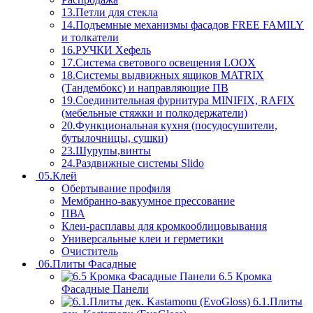
13.Петли для стекла
14.Подъемные механизмы фасадов FREE FAMILY
и толкатели
16.РУЧКИ Хефель
17.Система светового освещения LOOX
18.Системы выдвижных ящиков MATRIX
(Тандембокс) и направляющие ПВ
19.Соединительная фурнитура MINIFIX, RAFIX
(мебельные стяжки и полкодержатели)
20.Функциональная кухня (посудосушители,
бутылочницы, сушки)
23.Шурупы,винты
24.Раздвижные системы Slido
05.Клей
Обертывание профиля
Мембранно-вакуумное прессование
ПВА
Клеи-расплавы для кромкооблицовывания
Универсальные клеи и герметики
Очиститель
06.Плиты Фасадные
6.5 Кромка
Фасадные Панели
6.1.Плиты