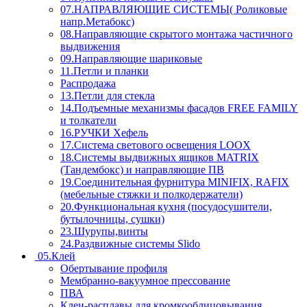
07.НАПРАВЛЯЮЩИЕ СИСТЕМЫ( Роликовые
напр.Метабокс)
08.Направляющие скрытого монтажа частичного
выдвижения
09.Направляющие шариковые
11.Петли и планки
Распродажа
13.Петли для стекла
14.Подъемные механизмы фасадов FREE FAMILY
и толкатели
16.РУЧКИ Хефель
17.Система светового освещения LOOX
18.Системы выдвижных ящиков MATRIX
(Тандембокс) и направляющие ПВ
19.Соединительная фурнитура MINIFIX, RAFIX
(мебельные стяжки и полкодержатели)
20.Функциональная кухня (посудосушители,
бутылочницы, сушки)
23.Шурупы,винты
24.Раздвижные системы Slido
05.Клей
Обертывание профиля
Мембранно-вакуумное прессование
ПВА
Клеи-расплавы для кромкооблицовывания