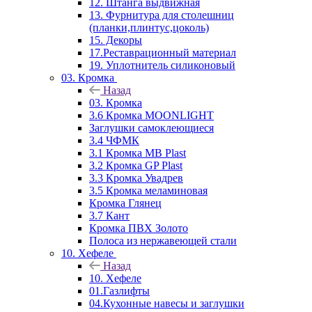
12. Штанга выдвижная
13. Фурнитура для столешниц
(планки,плинтус,цоколь)
15. Декоры
17.Реставрационный материал
19. Уплотнитель силиконовый
03. Кромка
Назад
03. Кромка
3.6 Кромка MOONLIGHT
Заглушки самоклеющиеся
3.4 ЧФМК
3.1 Кромка MB Plast
3.2 Кромка GP Plast
3.3 Кромка Увадрев
3.5 Кромка меламиновая
Кромка Глянец
3.7 Кант
Кромка ПВХ Золото
Полоса из нержавеющей стали
10. Хефеле
Назад
10. Хефеле
01.Газлифты
04.Кухонные навесы и заглушки