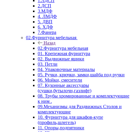
1.ЛДСП
2.ДСП
3.МДФ
4. ЛМДФ
5. ДВП
6. ХДФ
7.Фанера
02.Фурнитура мебельная
Назад
02.Фурнитура мебельная
01. Крепежная фурнитура
02. Выдвижные ящики
03. Петли
04. Упаковочные материалы
05. Ручки, крючки, замки,шайба под ручки
06. Мойки, смесители
07. Кухонные аксессуары
(сушки,бутылочн,газлифт)
08. Трубы хромированные и комплектующие
к ним .
09.Механизмы для Раздвижных Столов и
комплектующие
10. Фурнитура для шкафов-купе
(профиль,шлегель)
11. Опоры,подпятники