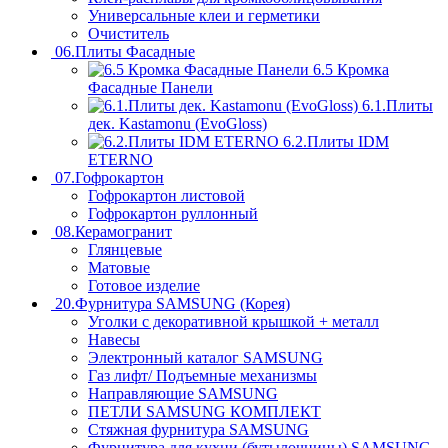
Универсальные клеи и герметики
Очиститель
06.Плиты Фасадные
6.5 Кромка
Фасадные Панели
6.1.Плиты
дек. Kastamonu (EvoGloss)
6.2.Плиты IDM
ETERNO
07.Гофрокартон
Гофрокартон листовой
Гофрокартон руллонный
08.Керамогранит
Глянцевые
Матовые
Готовое изделие
20.Фурнитура SAMSUNG (Корея)
Уголки с декоративной крышкой + металл
Навесы
Электронный каталог SAMSUNG
Газ лифт/ Подъемные механизмы
Направляющие SAMSUNG
ПЕТЛИ SAMSUNG КОМПЛЕКТ
Стяжная фурнитура SAMSUNG
Фурнитура для кухни (бутылочницы) SAMSUNG