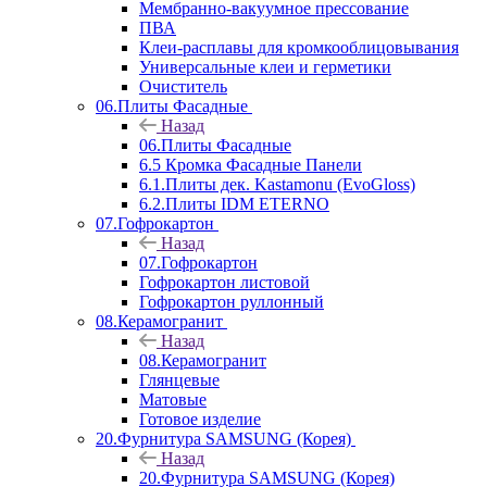
Мембранно-вакуумное прессование
ПВА
Клеи-расплавы для кромкооблицовывания
Универсальные клеи и герметики
Очиститель
06.Плиты Фасадные
Назад
06.Плиты Фасадные
6.5 Кромка Фасадные Панели
6.1.Плиты дек. Kastamonu (EvoGloss)
6.2.Плиты IDM ETERNO
07.Гофрокартон
Назад
07.Гофрокартон
Гофрокартон листовой
Гофрокартон руллонный
08.Керамогранит
Назад
08.Керамогранит
Глянцевые
Матовые
Готовое изделие
20.Фурнитура SAMSUNG (Корея)
Назад
20.Фурнитура SAMSUNG (Корея)