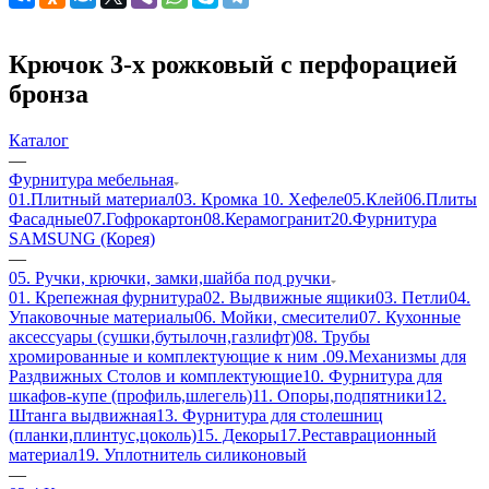
Крючок 3-х рожковый с перфорацией
бронза
Каталог
—
Фурнитура мебельная
01.Плитный материал
03. Кромка
10. Хефеле
05.Клей
06.Плиты
Фасадные
07.Гофрокартон
08.Керамогранит
20.Фурнитура
SAMSUNG (Корея)
—
05. Ручки, крючки, замки,шайба под ручки
01. Крепежная фурнитура
02. Выдвижные ящики
03. Петли
04.
Упаковочные материалы
06. Мойки, смесители
07. Кухонные
аксессуары (сушки,бутылочн,газлифт)
08. Трубы
хромированные и комплектующие к ним .
09.Механизмы для
Раздвижных Столов и комплектующие
10. Фурнитура для
шкафов-купе (профиль,шлегель)
11. Опоры,подпятники
12.
Штанга выдвижная
13. Фурнитура для столешниц
(планки,плинтус,цоколь)
15. Декоры
17.Реставрационный
материал
19. Уплотнитель силиконовый
—