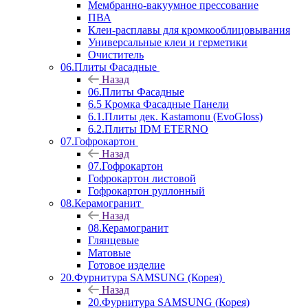
Мембранно-вакуумное прессование
ПВА
Клеи-расплавы для кромкооблицовывания
Универсальные клеи и герметики
Очиститель
06.Плиты Фасадные
Назад
06.Плиты Фасадные
6.5 Кромка Фасадные Панели
6.1.Плиты дек. Kastamonu (EvoGloss)
6.2.Плиты IDM ETERNO
07.Гофрокартон
Назад
07.Гофрокартон
Гофрокартон листовой
Гофрокартон руллонный
08.Керамогранит
Назад
08.Керамогранит
Глянцевые
Матовые
Готовое изделие
20.Фурнитура SAMSUNG (Корея)
Назад
20.Фурнитура SAMSUNG (Корея)