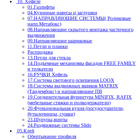
10. Хефеле
01.Газлифты
04.Кухонные навесы и заглушки
07.НАПРАВЛЯЮЩИЕ СИСТЕМЫ( Роликовые
напр.Метабокс)
08.Направляющие скрытого монтажа частичного
выдвижения
09.Направляющие шариковые
11.Петли и планки
Распродажа
13.Петли для стекла
14.Подъемные механизмы фасадов FREE FAMILY
и толкатели
16.РУЧКИ Хефель
17.Система светового освещения LOOX
18.Системы выдвижных ящиков MATRIX
(Тандембокс) и направляющие ПВ
19.Соединительная фурнитура MINIFIX, RAFIX
(мебельные стяжки и полкодержатели)
20.Функциональная кухня (посудосушители,
бутылочницы, сушки)
23.Шурупы,винты
24.Раздвижные системы Slido
05.Клей
Обертывание профиля