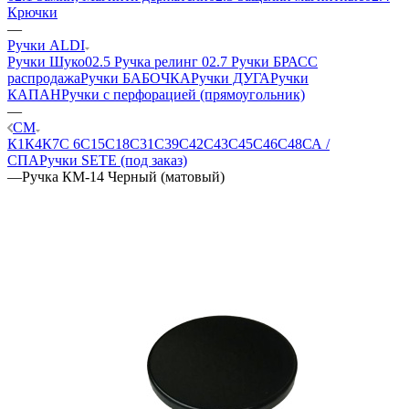
Крючки
—
Ручки ALDI
Ручки Шуко
02.5 Ручка релинг
02.7 Ручки БРАСС
распродажа
Ручки БАБОЧКА
Ручки ДУГА
Ручки
КАПАН
Ручки с перфорацией (прямоугольник)
—
СМ
К1
К4
К7
С 6
С15
С18
С31
С39
С42
С43
С45
С46
С48
СА /
СПА
Ручки SETE (под заказ)
—
Ручка КМ-14 Черный (матовый)