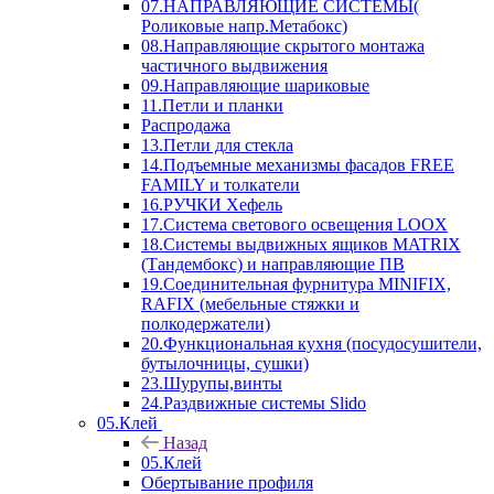
07.НАПРАВЛЯЮЩИЕ СИСТЕМЫ(
Роликовые напр.Метабокс)
08.Направляющие скрытого монтажа
частичного выдвижения
09.Направляющие шариковые
11.Петли и планки
Распродажа
13.Петли для стекла
14.Подъемные механизмы фасадов FREE
FAMILY и толкатели
16.РУЧКИ Хефель
17.Система светового освещения LOOX
18.Системы выдвижных ящиков MATRIX
(Тандембокс) и направляющие ПВ
19.Соединительная фурнитура MINIFIX,
RAFIX (мебельные стяжки и
полкодержатели)
20.Функциональная кухня (посудосушители,
бутылочницы, сушки)
23.Шурупы,винты
24.Раздвижные системы Slido
05.Клей
Назад
05.Клей
Обертывание профиля