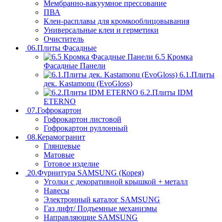
Мембранно-вакуумное прессование
ПВА
Клеи-расплавы для кромкооблицовывания
Универсальные клеи и герметики
Очиститель
06.Плиты Фасадные
6.5 Кромка
Фасадные Панели
6.1.Плиты
дек. Kastamonu (EvoGloss)
6.2.Плиты IDM
ETERNO
07.Гофрокартон
Гофрокартон листовой
Гофрокартон руллонный
08.Керамогранит
Глянцевые
Матовые
Готовое изделие
20.Фурнитура SAMSUNG (Корея)
Уголки с декоративной крышкой + металл
Навесы
Электронный каталог SAMSUNG
Газ лифт/ Подъемные механизмы
Направляющие SAMSUNG