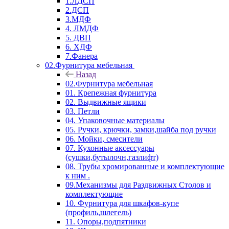
1.ЛДСП
2.ДСП
3.МДФ
4. ЛМДФ
5. ДВП
6. ХДФ
7.Фанера
02.Фурнитура мебельная
Назад
02.Фурнитура мебельная
01. Крепежная фурнитура
02. Выдвижные ящики
03. Петли
04. Упаковочные материалы
05. Ручки, крючки, замки,шайба под ручки
06. Мойки, смесители
07. Кухонные аксессуары
(сушки,бутылочн,газлифт)
08. Трубы хромированные и комплектующие
к ним .
09.Механизмы для Раздвижных Столов и
комплектующие
10. Фурнитура для шкафов-купе
(профиль,шлегель)
11. Опоры,подпятники