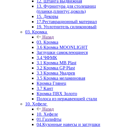
12. Штанга выдвижная
13. Фурнитура для столешниц
(планки,плинтус,цоколь)
15. Декоры
17.Реставрационный материал
19. Уплотнитель силиконовый
03. Кромка
Назад
03. Кромка
3.6 Кромка MOONLIGHT
Заглушки самоклеющиеся
3.4 ЧФМК
3.1 Кромка MB Plast
3.2 Кромка GP Plast
3.3 Кромка Увадрев
3.5 Кромка меламиновая
Кромка Глянец
3.7 Кант
Кромка ПВХ Золото
Полоса из нержавеющей стали
10. Хефеле
Назад
10. Хефеле
01.Газлифты
04.Кухонные навесы и заглушки