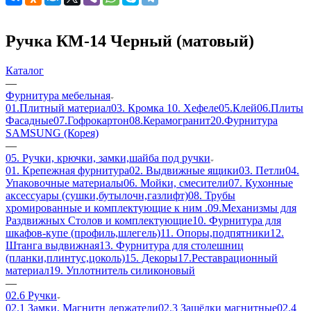
Ручка КМ-14 Черный (матовый)
Каталог
—
Фурнитура мебельная
01.Плитный материал
03. Кромка
10. Хефеле
05.Клей
06.Плиты
Фасадные
07.Гофрокартон
08.Керамогранит
20.Фурнитура
SAMSUNG (Корея)
—
05. Ручки, крючки, замки,шайба под ручки
01. Крепежная фурнитура
02. Выдвижные ящики
03. Петли
04.
Упаковочные материалы
06. Мойки, смесители
07. Кухонные
аксессуары (сушки,бутылочн,газлифт)
08. Трубы
хромированные и комплектующие к ним .
09.Механизмы для
Раздвижных Столов и комплектующие
10. Фурнитура для
шкафов-купе (профиль,шлегель)
11. Опоры,подпятники
12.
Штанга выдвижная
13. Фурнитура для столешниц
(планки,плинтус,цоколь)
15. Декоры
17.Реставрационный
материал
19. Уплотнитель силиконовый
—
02.6 Ручки
02.1 Замки, Магнитн держатели
02.3 Защёлки магнитные
02.4