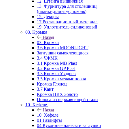
12. Штанга выдвижная
13. Фурнитура для столешниц
(планки,плинтус,цоколь)
15. Декоры
17.Реставрационный материал
19. Уплотнитель силиконовый
03. Кромка
Назад
03. Кромка
3.6 Кромка MOONLIGHT
Заглушки самоклеющиеся
3.4 ЧФМК
3.1 Кромка MB Plast
3.2 Кромка GP Plast
3.3 Кромка Увадрев
3.5 Кромка меламиновая
Кромка Глянец
3.7 Кант
Кромка ПВХ Золото
Полоса из нержавеющей стали
10. Хефеле
Назад
10. Хефеле
01.Газлифты
04.Кухонные навесы и заглушки