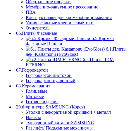
Обертывание профиля
Мембранно-вакуумное прессование
ПВА
Клеи-расплавы для кромкооблицовывания
Универсальные клеи и герметики
Очиститель
06.Плиты Фасадные
6.5 Кромка
Фасадные Панели
6.1.Плиты
дек. Kastamonu (EvoGloss)
6.2.Плиты IDM
ETERNO
07.Гофрокартон
Гофрокартон листовой
Гофрокартон руллонный
08.Керамогранит
Глянцевые
Матовые
Готовое изделие
20.Фурнитура SAMSUNG (Корея)
Уголки с декоративной крышкой + металл
Навесы
Электронный каталог SAMSUNG
Газ лифт/ Подъемные механизмы