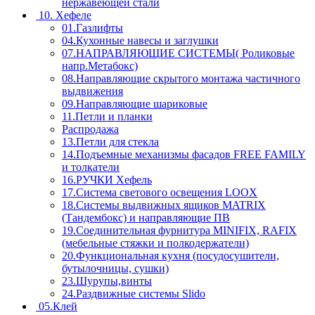
нержавеющей стали
10. Хефеле
01.Газлифты
04.Кухонные навесы и заглушки
07.НАПРАВЛЯЮЩИЕ СИСТЕМЫ( Роликовые
напр.Метабокс)
08.Направляющие скрытого монтажа частичного
выдвижения
09.Направляющие шариковые
11.Петли и планки
Распродажа
13.Петли для стекла
14.Подъемные механизмы фасадов FREE FAMILY
и толкатели
16.РУЧКИ Хефель
17.Система светового освещения LOOX
18.Системы выдвижных ящиков MATRIX
(Тандембокс) и направляющие ПВ
19.Соединительная фурнитура MINIFIX, RAFIX
(мебельные стяжки и полкодержатели)
20.Функциональная кухня (посудосушители,
бутылочницы, сушки)
23.Шурупы,винты
24.Раздвижные системы Slido
05.Клей