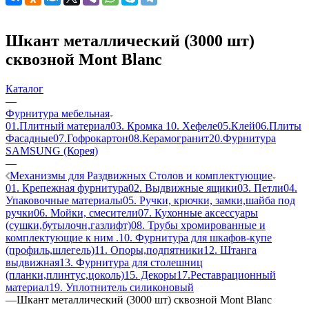
Шкант металлический (3000 шт)
сквозной Mont Blanc
Каталог
—
Фурнитура мебельная
01.Плитный материал
03. Кромка
10. Хефеле
05.Клей
06.Плиты
Фасадные
07.Гофрокартон
08.Керамогранит
20.Фурнитура
SAMSUNG (Корея)
—
Механизмы для Раздвижных Столов и комплектующие
01. Крепежная фурнитура
02. Выдвижные ящики
03. Петли
04.
Упаковочные материалы
05. Ручки, крючки, замки,шайба под
ручки
06. Мойки, смесители
07. Кухонные аксессуары
(сушки,бутылочн,газлифт)
08. Трубы хромированные и
комплектующие к ним .
10. Фурнитура для шкафов-купе
(профиль,шлегель)
11. Опоры,подпятники
12. Штанга
выдвижная
13. Фурнитура для столешниц
(планки,плинтус,цоколь)
15. Декоры
17.Реставрационный
материал
19. Уплотнитель силиконовый
—
Шкант металлический (3000 шт) сквозной Mont Blanc