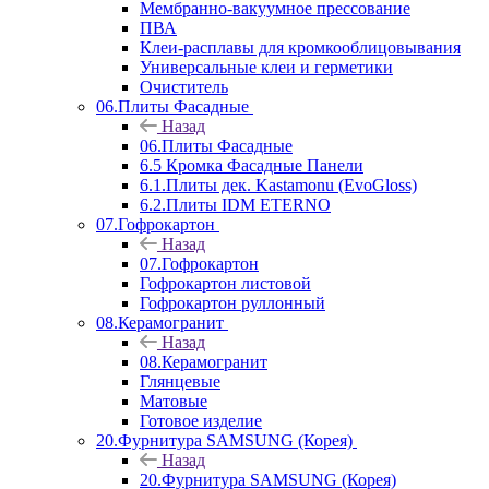
Мембранно-вакуумное прессование
ПВА
Клеи-расплавы для кромкооблицовывания
Универсальные клеи и герметики
Очиститель
06.Плиты Фасадные
Назад
06.Плиты Фасадные
6.5 Кромка Фасадные Панели
6.1.Плиты дек. Kastamonu (EvoGloss)
6.2.Плиты IDM ETERNO
07.Гофрокартон
Назад
07.Гофрокартон
Гофрокартон листовой
Гофрокартон руллонный
08.Керамогранит
Назад
08.Керамогранит
Глянцевые
Матовые
Готовое изделие
20.Фурнитура SAMSUNG (Корея)
Назад
20.Фурнитура SAMSUNG (Корея)