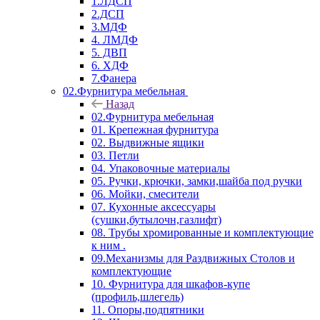
1.ЛДСП
2.ДСП
3.МДФ
4. ЛМДФ
5. ДВП
6. ХДФ
7.Фанера
02.Фурнитура мебельная
Назад
02.Фурнитура мебельная
01. Крепежная фурнитура
02. Выдвижные ящики
03. Петли
04. Упаковочные материалы
05. Ручки, крючки, замки,шайба под ручки
06. Мойки, смесители
07. Кухонные аксессуары
(сушки,бутылочн,газлифт)
08. Трубы хромированные и комплектующие
к ним .
09.Механизмы для Раздвижных Столов и
комплектующие
10. Фурнитура для шкафов-купе
(профиль,шлегель)
11. Опоры,подпятники