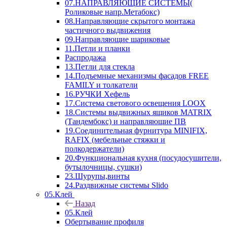
07.НАПРАВЛЯЮЩИЕ СИСТЕМЫ(
Роликовые напр.Метабокс)
08.Направляющие скрытого монтажа
частичного выдвижения
09.Направляющие шариковые
11.Петли и планки
Распродажа
13.Петли для стекла
14.Подъемные механизмы фасадов FREE
FAMILY и толкатели
16.РУЧКИ Хефель
17.Система светового освещения LOOX
18.Системы выдвижных ящиков MATRIX
(Тандембокс) и направляющие ПВ
19.Соединительная фурнитура MINIFIX,
RAFIX (мебельные стяжки и
полкодержатели)
20.Функциональная кухня (посудосушители,
бутылочницы, сушки)
23.Шурупы,винты
24.Раздвижные системы Slido
05.Клей
Назад
05.Клей
Обертывание профиля