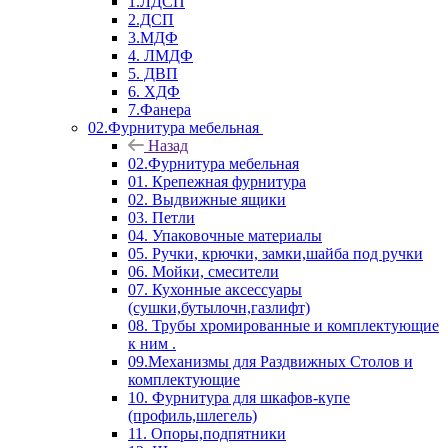
1.ЛДСП
2.ДСП
3.МДФ
4. ЛМДФ
5. ДВП
6. ХДФ
7.Фанера
02.Фурнитура мебельная
Назад
02.Фурнитура мебельная
01. Крепежная фурнитура
02. Выдвижные ящики
03. Петли
04. Упаковочные материалы
05. Ручки, крючки, замки,шайба под ручки
06. Мойки, смесители
07. Кухонные аксессуары
(сушки,бутылочн,газлифт)
08. Трубы хромированные и комплектующие
к ним .
09.Механизмы для Раздвижных Столов и
комплектующие
10. Фурнитура для шкафов-купе
(профиль,шлегель)
11. Опоры,подпятники