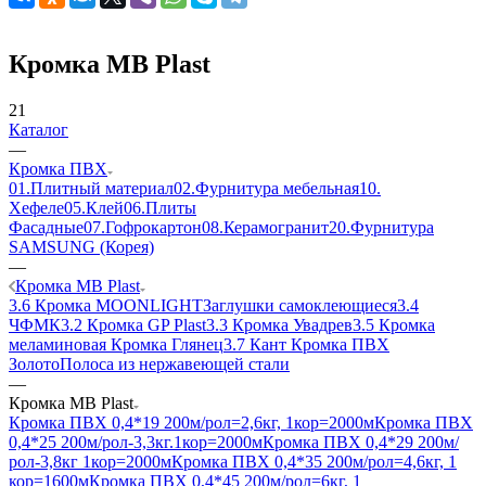
Кромка MB Plast
21
Каталог
—
Кромка ПВХ
01.Плитный материал
02.Фурнитура мебельная
10.
Хефеле
05.Клей
06.Плиты
Фасадные
07.Гофрокартон
08.Керамогранит
20.Фурнитура
SAMSUNG (Корея)
—
Кромка MB Plast
3.6 Кромка MOONLIGHT
Заглушки самоклеющиеся
3.4
ЧФМК
3.2 Кромка GP Plast
3.3 Кромка Увадрев
3.5 Кромка
меламиновая
Кромка Глянец
3.7 Кант
Кромка ПВХ
Золото
Полоса из нержавеющей стали
—
Кромка MB Plast
Кромка ПВХ 0,4*19 200м/рол=2,6кг, 1кор=2000м
Кромка ПВХ
0,4*25 200м/рол-3,3кг.1кор=2000м
Кромка ПВХ 0,4*29 200м/
рол-3,8кг 1кор=2000м
Кромка ПВХ 0,4*35 200м/рол=4,6кг, 1
кор=1600м
Кромка ПВХ 0,4*45 200м/рол=6кг, 1