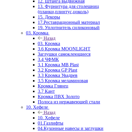
12. Штанга выдвижная
13. Фурнитура для столешниц
(планки,плинтус,цоколь)
15. Декоры
17.Реставрационный материал
19. Уплотнитель силиконовый
03. Кромка
Назад
03. Кромка
3.6 Кромка MOONLIGHT
Заглушки самоклеющиеся
3.4 ЧФМК
3.1 Кромка MB Plast
3.2 Кромка GP Plast
3.3 Кромка Увадрев
3.5 Кромка меламиновая
Кромка Глянец
3.7 Кант
Кромка ПВХ Золото
Полоса из нержавеющей стали
10. Хефеле
Назад
10. Хефеле
01.Газлифты
04.Кухонные навесы и заглушки