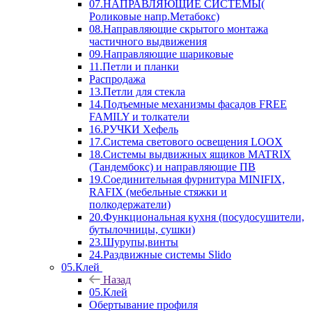
07.НАПРАВЛЯЮЩИЕ СИСТЕМЫ(
Роликовые напр.Метабокс)
08.Направляющие скрытого монтажа
частичного выдвижения
09.Направляющие шариковые
11.Петли и планки
Распродажа
13.Петли для стекла
14.Подъемные механизмы фасадов FREE
FAMILY и толкатели
16.РУЧКИ Хефель
17.Система светового освещения LOOX
18.Системы выдвижных ящиков MATRIX
(Тандембокс) и направляющие ПВ
19.Соединительная фурнитура MINIFIX,
RAFIX (мебельные стяжки и
полкодержатели)
20.Функциональная кухня (посудосушители,
бутылочницы, сушки)
23.Шурупы,винты
24.Раздвижные системы Slido
05.Клей
Назад
05.Клей
Обертывание профиля