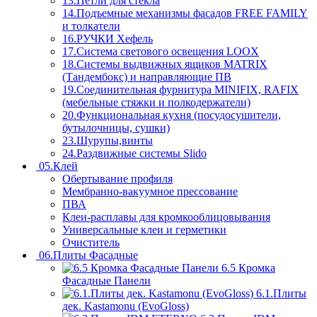
13.Петли для стекла
14.Подъемные механизмы фасадов FREE FAMILY
и толкатели
16.РУЧКИ Хефель
17.Система светового освещения LOOX
18.Системы выдвижных ящиков MATRIX
(Тандембокс) и направляющие ПВ
19.Соединительная фурнитура MINIFIX, RAFIX
(мебельные стяжки и полкодержатели)
20.Функциональная кухня (посудосушители,
бутылочницы, сушки)
23.Шурупы,винты
24.Раздвижные системы Slido
05.Клей
Обертывание профиля
Мембранно-вакуумное прессование
ПВА
Клеи-расплавы для кромкооблицовывания
Универсальные клеи и герметики
Очиститель
06.Плиты Фасадные
6.5 Кромка
Фасадные Панели
6.1.Плиты
дек. Kastamonu (EvoGloss)