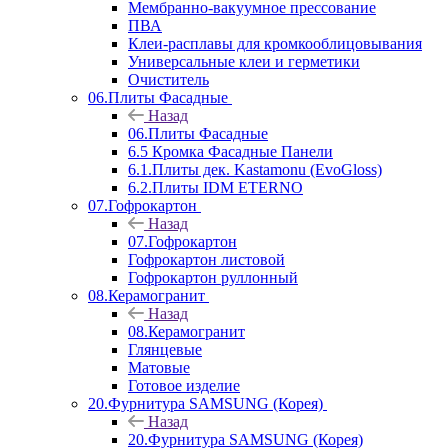
Мембранно-вакуумное прессование
ПВА
Клеи-расплавы для кромкооблицовывания
Универсальные клеи и герметики
Очиститель
06.Плиты Фасадные
Назад
06.Плиты Фасадные
6.5 Кромка Фасадные Панели
6.1.Плиты дек. Kastamonu (EvoGloss)
6.2.Плиты IDM ETERNO
07.Гофрокартон
Назад
07.Гофрокартон
Гофрокартон листовой
Гофрокартон руллонный
08.Керамогранит
Назад
08.Керамогранит
Глянцевые
Матовые
Готовое изделие
20.Фурнитура SAMSUNG (Корея)
Назад
20.Фурнитура SAMSUNG (Корея)