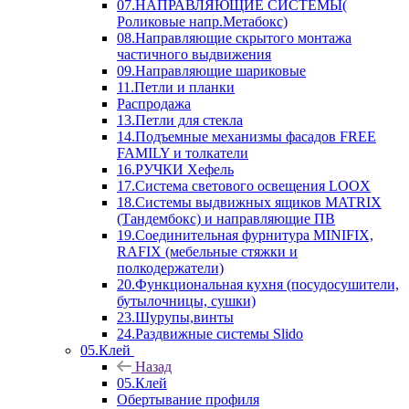
07.НАПРАВЛЯЮЩИЕ СИСТЕМЫ(
Роликовые напр.Метабокс)
08.Направляющие скрытого монтажа
частичного выдвижения
09.Направляющие шариковые
11.Петли и планки
Распродажа
13.Петли для стекла
14.Подъемные механизмы фасадов FREE
FAMILY и толкатели
16.РУЧКИ Хефель
17.Система светового освещения LOOX
18.Системы выдвижных ящиков MATRIX
(Тандембокс) и направляющие ПВ
19.Соединительная фурнитура MINIFIX,
RAFIX (мебельные стяжки и
полкодержатели)
20.Функциональная кухня (посудосушители,
бутылочницы, сушки)
23.Шурупы,винты
24.Раздвижные системы Slido
05.Клей
Назад
05.Клей
Обертывание профиля