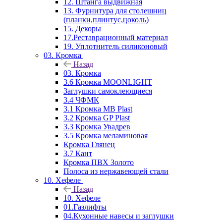
12. Штанга выдвижная
13. Фурнитура для столешниц
(планки,плинтус,цоколь)
15. Декоры
17.Реставрационный материал
19. Уплотнитель силиконовый
03. Кромка
Назад
03. Кромка
3.6 Кромка MOONLIGHT
Заглушки самоклеющиеся
3.4 ЧФМК
3.1 Кромка MB Plast
3.2 Кромка GP Plast
3.3 Кромка Увадрев
3.5 Кромка меламиновая
Кромка Глянец
3.7 Кант
Кромка ПВХ Золото
Полоса из нержавеющей стали
10. Хефеле
Назад
10. Хефеле
01.Газлифты
04.Кухонные навесы и заглушки