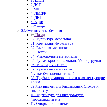
1.ЛДСП
2.ДСП
3.МДФ
4. ЛМДФ
5. ДВП
6. ХДФ
7.Фанера
02.Фурнитура мебельная
Назад
02.Фурнитура мебельная
01. Крепежная фурнитура
02. Выдвижные ящики
03. Петли
04. Упаковочные материалы
05. Ручки, крючки, замки,шайба под ручки
06. Мойки, смесители
07. Кухонные аксессуары
(сушки,бутылочн,газлифт)
08. Трубы хромированные и комплектующие
к ним .
09.Механизмы для Раздвижных Столов и
комплектующие
10. Фурнитура для шкафов-купе
(профиль,шлегель)
11. Опоры,подпятники