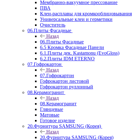
Мембранно-вакуумное прессование
ПВА
Клеи-расплавы для кромкооблицовывания
Универсальные клеи и герметики
Очиститель
06.Плиты Фасадные
Назад
06.Плиты Фасадные
6.5 Кромка Фасадные Панели
6.1.Плиты дек. Kastamonu (EvoGloss)
6.2.Плиты IDM ETERNO
07.Гофрокартон
Назад
07.Гофрокартон
Гофрокартон листовой
Гофрокартон руллонный
08.Керамогранит
Назад
08.Керамогранит
Глянцевые
Матовые
Готовое изделие
20.Фурнитура SAMSUNG (Корея)
Назад
20.Фурнитура SAMSUNG (Корея)