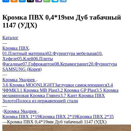
Кромка ПВХ 0,4*19мм Дуб табачный
1147 (УДХ)
Каталог
—
Кромка ПВХ
01.Плитный материал
02.Фурнитура мебельная
10.
Хефеле
05.Клей
06.Плиты
Фасадные
07.Гофрокартон
08.Керамогранит
20.Фурнитура
SAMSUNG (Корея)
—
Кромка Увадрев
3.6 Кромка MOONLIGHT
Заглушки самоклеющиеся
3.4
ЧФМК
3.1 Кромка MB Plast
3.2 Кромка GP Plast
3.5 Кромка
меламиновая
Кромка Глянец
3.7 Кант
Кромка ПВХ
Золото
Полоса из нержавеющей стали
—
Кромка Увадрев
Кромка ПВХ 1*19
Кромка ПВХ 2*19
Кромка ПВХ 2*35
—
Кромка ПВХ 0,4*19мм Дуб табачный 1147 (УДХ)