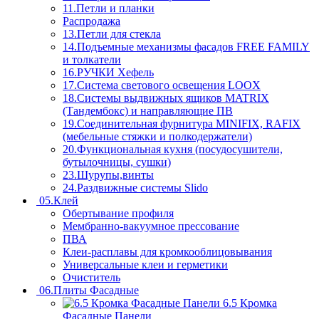
11.Петли и планки
Распродажа
13.Петли для стекла
14.Подъемные механизмы фасадов FREE FAMILY
и толкатели
16.РУЧКИ Хефель
17.Система светового освещения LOOX
18.Системы выдвижных ящиков MATRIX
(Тандембокс) и направляющие ПВ
19.Соединительная фурнитура MINIFIX, RAFIX
(мебельные стяжки и полкодержатели)
20.Функциональная кухня (посудосушители,
бутылочницы, сушки)
23.Шурупы,винты
24.Раздвижные системы Slido
05.Клей
Обертывание профиля
Мембранно-вакуумное прессование
ПВА
Клеи-расплавы для кромкооблицовывания
Универсальные клеи и герметики
Очиститель
06.Плиты Фасадные
6.5 Кромка
Фасадные Панели