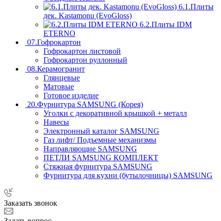
6.1.Плиты
дек. Kastamonu (EvoGloss)
6.2.Плиты IDM
ETERNO
07.Гофрокартон
Гофрокартон листовой
Гофрокартон руллонный
08.Керамогранит
Глянцевые
Матовые
Готовое изделие
20.Фурнитура SAMSUNG (Корея)
Уголки с декоративной крышкой + металл
Навесы
Электронный каталог SAMSUNG
Газ лифт/ Подъемные механизмы
Направляющие SAMSUNG
ПЕТЛИ SAMSUNG КОМПЛЕКТ
Стяжная фурнитура SAMSUNG
Фурнитура для кухни (бутылочницы) SAMSUNG
Заказать звонок
Задать вопрос