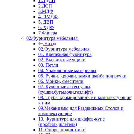
1.ЛДСП
2.ДСП
3.МДФ
4. ЛМДФ
5. ДВП
6. ХДФ
7.Фанера
02.Фурнитура мебельная
Назад
02.Фурнитура мебельная
01. Крепежная фурнитура
02. Выдвижные ящики
03. Петли
04. Упаковочные материалы
05. Ручки, крючки, замки,шайба под ручки
06. Мойки, смесители
07. Кухонные аксессуары
(сушки,бутылочн,газлифт)
08. Трубы хромированные и комплектующие
к ним .
09.Механизмы для Раздвижных Столов и
комплектующие
10. Фурнитура для шкафов-купе
(профиль,шлегель)
11. Опоры,подпятники