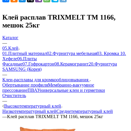
Клей расплав TRIXMELT TM 1166,
мешок 25кг
Каталог
—
05.Клей
01.Плитный материал
02.Фурнитура мебельная
03. Кромка
10.
Хефеле
06.Плиты
Фасадные
07.Гофрокартон
08.Керамогранит
20.Фурнитура
SAMSUNG (Корея)
—
Клеи-расплавы для кромкооблицовывания
Обертывание профиля
Мембранно-вакуумное
прессование
ПВА
Универсальные клеи и герметики
Очиститель
—
Высокотемпературный клей
Низкотемпературный клей
Среднетемпературный клей
—
Клей расплав TRIXMELT TM 1166, мешок 25кг