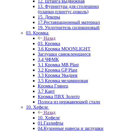
12. Штанга выдвижная
13. Фурнитура для столешниц
(планки,плинтус,цоколь)
15. Декоры
17.Реставрационный материал
19. Уплотнитель силиконовый
03. Кромка
Назад
03. Кромка
3.6 Кромка MOONLIGHT
Заглушки самоклеющиеся
3.4 ЧФМК
3.1 Кромка MB Plast
3.2 Кромка GP Plast
3.3 Кромка Увадрев
3.5 Кромка меламиновая
Кромка Глянец
3.7 Кант
Кромка ПВХ Золото
Полоса из нержавеющей стали
10. Хефеле
Назад
10. Хефеле
01.Газлифты
04.Кухонные навесы и заглушки