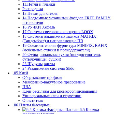
11.Петли и планки
Распродажа
13.Петли для стекла
14.Подъемные механизмы фасадов FREE FAMILY
и толкатели
16.РУЧКИ Хефель
17.Система светового освещения LOOX
18.Системы выдвижных ящиков MATRIX
(Тандембокс) и направляющие ПВ
19.Соединительная фурнитура MINIFIX, RAFIX
(мебельные стяжки и полкодержатели)
20.Функциональная кухня (посудосушители,
бутылочницы, сушки)
23.Шурупы,винты
24.Раздвижные системы Slido
05.Клей
Обертывание профиля
Мембранно-вакуумное прессование
ПВА
Клеи-расплавы для кромкооблицовывания
Универсальные клеи и герметики
Очиститель
06.Плиты Фасадные
6.5 Кромка