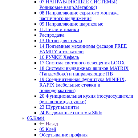
07.НАПРАВЛЯЮЩИЕ СИСТЕМЫ(
Роликовые напр.Метабокс)
08.Направляющие скрытого монтажа
частичного выдвижения
09.Направляющие шариковые
11.Петли и планки
Распродажа
13.Петли для стекла
14.Подъемные механизмы фасадов FREE
FAMILY и толкатели
16.РУЧКИ Хефель
17.Система светового освещения LOOX
18.Системы выдвижных ящиков MATRIX
(Тандембокс) и направляющие ПВ
19.Соединительная фурнитура MINIFIX,
RAFIX (мебельные стяжки и
полкодержатели)
20.Функциональная кухня (посудосушители,
бутылочницы, сушки)
23.Шурупы,винты
24.Раздвижные системы Slido
05.Клей
Назад
05.Клей
Обертывание профиля