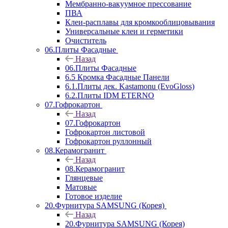
Мембранно-вакуумное прессование
ПВА
Клеи-расплавы для кромкооблицовывания
Универсальные клеи и герметики
Очиститель
06.Плиты Фасадные
Назад
06.Плиты Фасадные
6.5 Кромка Фасадные Панели
6.1.Плиты дек. Kastamonu (EvoGloss)
6.2.Плиты IDM ETERNO
07.Гофрокартон
Назад
07.Гофрокартон
Гофрокартон листовой
Гофрокартон руллонный
08.Керамогранит
Назад
08.Керамогранит
Глянцевые
Матовые
Готовое изделие
20.Фурнитура SAMSUNG (Корея)
Назад
20.Фурнитура SAMSUNG (Корея)