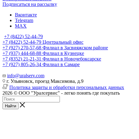
Подписаться на рассылку
Вконтакте
Telegram
MAX
+7 (8422) 52-44-79
+7 (8422) 52-44-79
Центральный офис
+7 (927) 270-57-68
Филиал в Засвияжском районе
+7 (937) 444-68-88
Филиал в Кузнецке
+7 (8352) 21-21-31
Филиал в Новочебоксарске
+7 (927) 805-26-34
Филиал в Самаре
info@uralserv.com
г. Ульяновск, проезд Максимова, д.9
Политика защиты и обработки персональных данных
2026 © ООО "Уралсервис" - легко понять где покупать
Найти