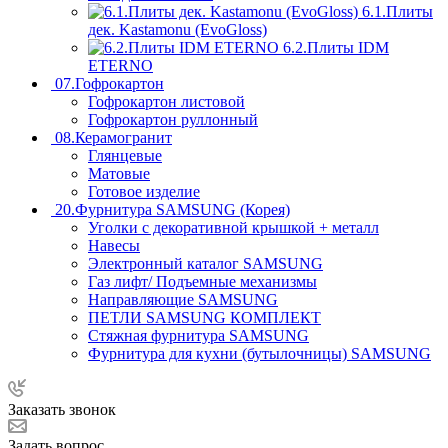
6.1.Плиты
дек. Kastamonu (EvoGloss)
6.2.Плиты IDM
ETERNO
07.Гофрокартон
Гофрокартон листовой
Гофрокартон руллонный
08.Керамогранит
Глянцевые
Матовые
Готовое изделие
20.Фурнитура SAMSUNG (Корея)
Уголки с декоративной крышкой + металл
Навесы
Электронный каталог SAMSUNG
Газ лифт/ Подъемные механизмы
Направляющие SAMSUNG
ПЕТЛИ SAMSUNG КОМПЛЕКТ
Стяжная фурнитура SAMSUNG
Фурнитура для кухни (бутылочницы) SAMSUNG
Заказать звонок
Задать вопрос