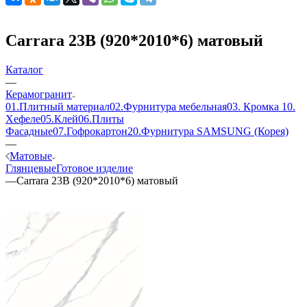
Carrara 23B (920*2010*6) матовый
Каталог
—
Керамогранит
01.Плитный материал
02.Фурнитура мебельная
03. Кромка
10.
Хефеле
05.Клей
06.Плиты
Фасадные
07.Гофрокартон
20.Фурнитура SAMSUNG (Корея)
—
Матовые
Глянцевые
Готовое изделие
—
Carrara 23B (920*2010*6) матовый