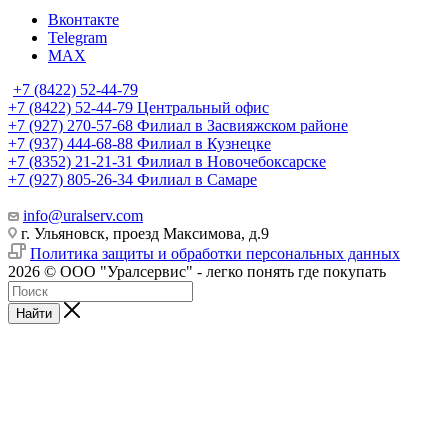
Вконтакте
Telegram
MAX
+7 (8422) 52-44-79
+7 (8422) 52-44-79
Центральный офис
+7 (927) 270-57-68
Филиал в Засвияжском районе
+7 (937) 444-68-88
Филиал в Кузнецке
+7 (8352) 21-21-31
Филиал в Новочебоксарске
+7 (927) 805-26-34
Филиал в Самаре
info@uralserv.com
г. Ульяновск, проезд Максимова, д.9
Политика защиты и обработки персональных данных
2026 © ООО "Уралсервис" - легко понять где покупать
Найти