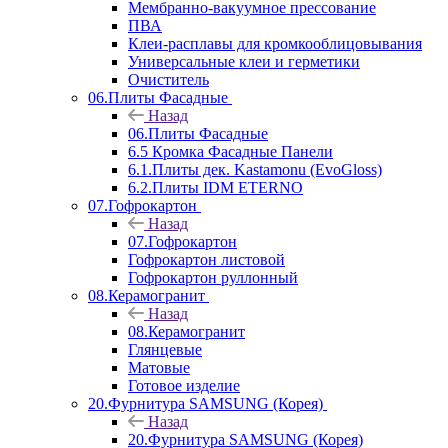
Мембранно-вакуумное прессование
ПВА
Клеи-расплавы для кромкооблицовывания
Универсальные клеи и герметики
Очиститель
06.Плиты Фасадные
Назад
06.Плиты Фасадные
6.5 Кромка Фасадные Панели
6.1.Плиты дек. Kastamonu (EvoGloss)
6.2.Плиты IDM ETERNO
07.Гофрокартон
Назад
07.Гофрокартон
Гофрокартон листовой
Гофрокартон руллонный
08.Керамогранит
Назад
08.Керамогранит
Глянцевые
Матовые
Готовое изделие
20.Фурнитура SAMSUNG (Корея)
Назад
20.Фурнитура SAMSUNG (Корея)