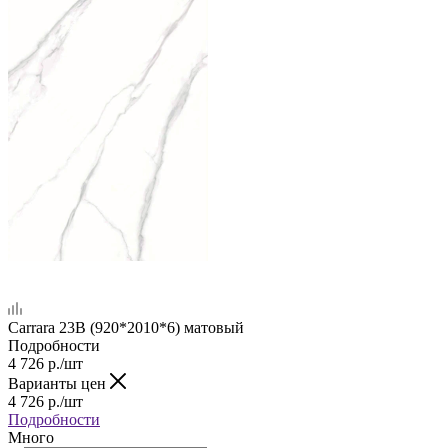
Carrara 23B (920*2010*6) матовый
Подробности
4 726
р.
/шт
Варианты цен
4 726
р.
/шт
Подробности
Много