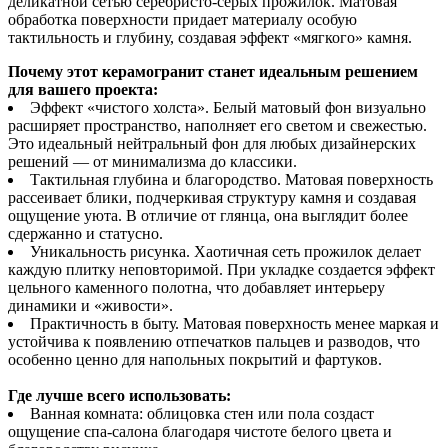
деликатной сетью серебристо-серых прожилок. Матовая
обработка поверхности придает материалу особую
тактильность и глубину, создавая эффект «мягкого» камня.
Почему этот керамогранит станет идеальным решением
для вашего проекта:
Эффект «чистого холста». Белый матовый фон визуально
расширяет пространство, наполняет его светом и свежестью.
Это идеальный нейтральный фон для любых дизайнерских
решений — от минимализма до классики.
Тактильная глубина и благородство. Матовая поверхность
рассеивает блики, подчеркивая структуру камня и создавая
ощущение уюта. В отличие от глянца, она выглядит более
сдержанно и статусно.
Уникальность рисунка. Хаотичная сеть прожилок делает
каждую плитку неповторимой. При укладке создается эффект
цельного каменного полотна, что добавляет интерьеру
динамики и «живости».
Практичность в быту. Матовая поверхность менее маркая и
устойчива к появлению отпечатков пальцев и разводов, что
особенно ценно для напольных покрытий и фартуков.
Где лучше всего использовать:
Ванная комната: облицовка стен или пола создаст
ощущение спа-салона благодаря чистоте белого цвета и