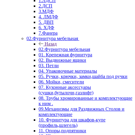
1.ЛДСП
2.ДСП
3.МДФ
4. ЛМДФ
5. ДВП
6. ХДФ
7.Фанера
02.Фурнитура мебельная
Назад
02.Фурнитура мебельная
01. Крепежная фурнитура
02. Выдвижные ящики
03. Петли
04. Упаковочные материалы
05. Ручки, крючки, замки,шайба под ручки
06. Мойки, смесители
07. Кухонные аксессуары
(сушки,бутылочн,газлифт)
08. Трубы хромированные и комплектующие
к ним .
09.Механизмы для Раздвижных Столов и
комплектующие
10. Фурнитура для шкафов-купе
(профиль,шлегель)
11. Опоры,подпятники