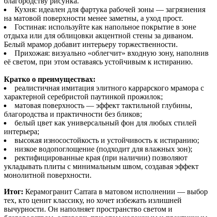
благородству рисунка.
Кухня: идеален для фартука рабочей зоны — загрязнения
на матовой поверхности менее заметны, а уход прост.
Гостиная: используйте как напольное покрытие в зоне
отдыха или для облицовки акцентной стены за диваном.
Белый мрамор добавит интерьеру торжественности.
Прихожая: визуально «облегчит» входную зону, наполнив
её светом, при этом оставаясь устойчивым к истиранию.
Кратко о преимуществах:
реалистичная имитация элитного каррарского мрамора с
характерной серебристой паутинкой прожилок;
матовая поверхность — эффект тактильной глубины,
благородства и практичности без бликов;
белый цвет как универсальный фон для любых стилей
интерьера;
высокая износостойкость и устойчивость к истиранию;
низкое водопоглощение (подходит для влажных зон);
ректифицированные края (при наличии) позволяют
укладывать плиты с минимальным швом, создавая эффект
монолитной поверхности.
Итог:
Керамогранит Carrara в матовом исполнении — выбор
тех, кто ценит классику, но хочет избежать излишней
вычурности. Он наполняет пространство светом и