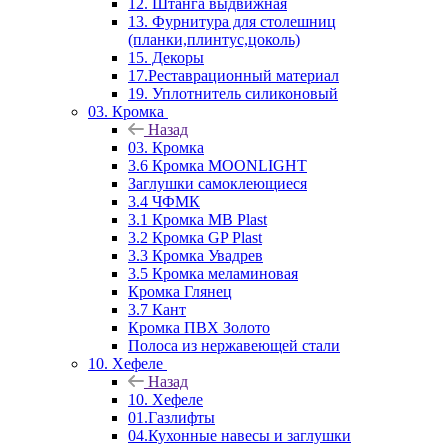
12. Штанга выдвижная
13. Фурнитура для столешниц
(планки,плинтус,цоколь)
15. Декоры
17.Реставрационный материал
19. Уплотнитель силиконовый
03. Кромка
Назад
03. Кромка
3.6 Кромка MOONLIGHT
Заглушки самоклеющиеся
3.4 ЧФМК
3.1 Кромка MB Plast
3.2 Кромка GP Plast
3.3 Кромка Увадрев
3.5 Кромка меламиновая
Кромка Глянец
3.7 Кант
Кромка ПВХ Золото
Полоса из нержавеющей стали
10. Хефеле
Назад
10. Хефеле
01.Газлифты
04.Кухонные навесы и заглушки