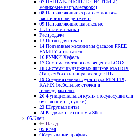
07.НАПРАВЛЯЮЩИЕ СИСТЕМЫ(
Роликовые напр.Метабокс)
08.Направляющие скрытого монтажа
частичного выдвижения
09.Направляющие шариковые
11.Петли и планки
Распродажа
13.Петли для стекла
14.Подъемные механизмы фасадов FREE
FAMILY и толкатели
16.РУЧКИ Хефель
17.Система светового освещения LOOX
18.Системы выдвижных ящиков MATRIX
(Тандембокс) и направляющие ПВ
19.Соединительная фурнитура MINIFIX,
RAFIX (мебельные стяжки и
полкодержатели)
20.Функциональная кухня (посудосушители,
бутылочницы, сушки)
23.Шурупы,винты
24.Раздвижные системы Slido
05.Клей
Назад
05.Клей
Обертывание профиля