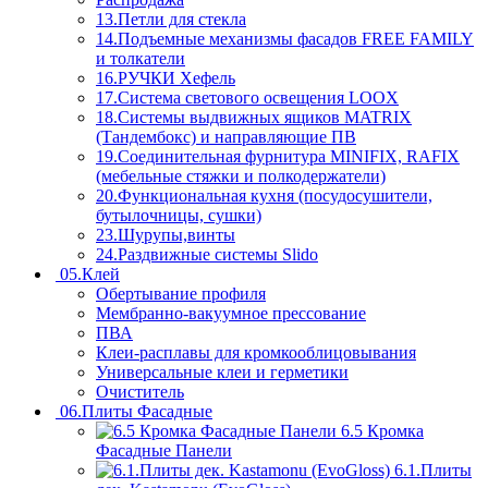
13.Петли для стекла
14.Подъемные механизмы фасадов FREE FAMILY
и толкатели
16.РУЧКИ Хефель
17.Система светового освещения LOOX
18.Системы выдвижных ящиков MATRIX
(Тандембокс) и направляющие ПВ
19.Соединительная фурнитура MINIFIX, RAFIX
(мебельные стяжки и полкодержатели)
20.Функциональная кухня (посудосушители,
бутылочницы, сушки)
23.Шурупы,винты
24.Раздвижные системы Slido
05.Клей
Обертывание профиля
Мембранно-вакуумное прессование
ПВА
Клеи-расплавы для кромкооблицовывания
Универсальные клеи и герметики
Очиститель
06.Плиты Фасадные
6.5 Кромка
Фасадные Панели
6.1.Плиты